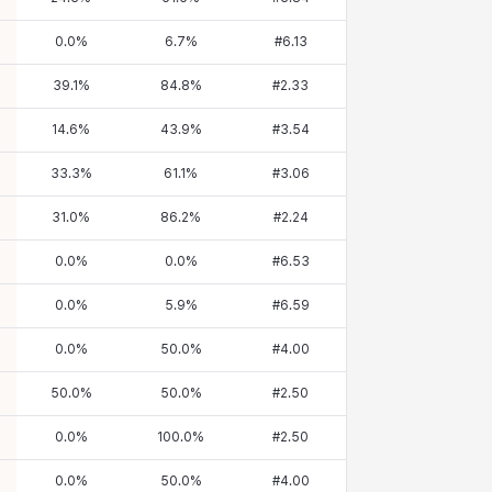
0.0
%
6.7
%
#
6.13
39.1
%
84.8
%
#
2.33
14.6
%
43.9
%
#
3.54
33.3
%
61.1
%
#
3.06
31.0
%
86.2
%
#
2.24
0.0
%
0.0
%
#
6.53
0.0
%
5.9
%
#
6.59
0.0
%
50.0
%
#
4.00
50.0
%
50.0
%
#
2.50
0.0
%
100.0
%
#
2.50
0.0
%
50.0
%
#
4.00