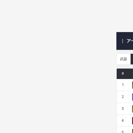
ニッキー
ハート
バニス
バーバラ
ア
ヒスイ
ヒョヌ
ビアンカ
ビヒョン
武器
ピオロ
フィオラ
フェリックス
フェンリル
#
1
ブレア
プリヤ
ヘイズ
ヘジン
2
3
ヘンリー
マイ
マグヌス
マルティナ
4
5