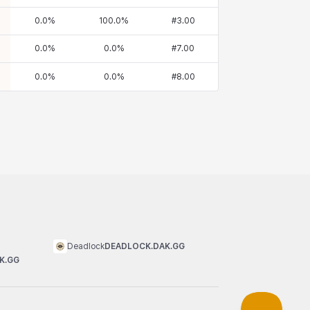
0.0
%
100.0
%
#
3.00
0.0
%
0.0
%
#
7.00
0.0
%
0.0
%
#
8.00
Deadlock
DEADLOCK.DAK.GG
K.GG