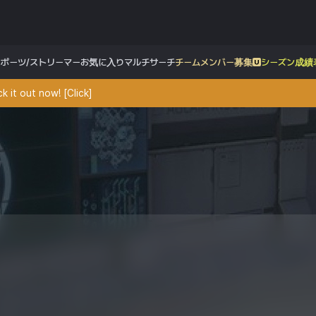
スポーツ/ストリーマー
お気に入り
マルチサーチ
チームメンバー募集
シーズン成績
 it out now! [Click]