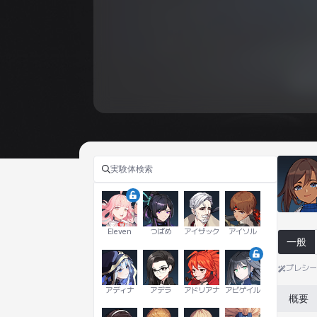
Eleven
つばめ
アイザック
アイソル
一般
プレシ
アディナ
アデラ
アドリアナ
アビゲイル
概要