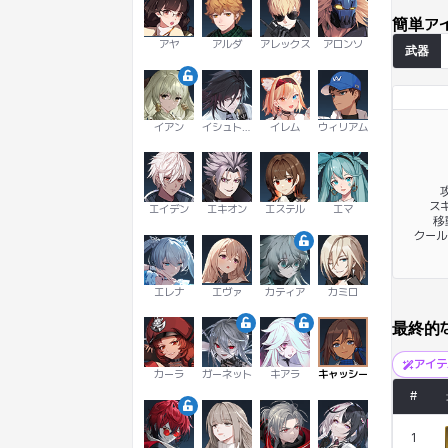
簡単ア
アヤ
アルダ
アレックス
アロンソ
武器
イアン
イシュトヴァーン
イレム
ウィリアム
攻
スキ
エイデン
エキオン
エステル
エマ
移
クール
エレナ
エヴァ
カティア
カミロ
最終的
アイ
カーラ
ガーネット
キアラ
キャッシー
#
1