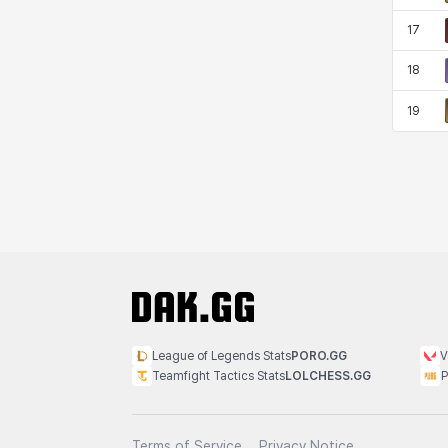
17
18
19
League of Legends Stats
PORO.GG
V
Teamfight Tactics Stats
LOLCHESS.GG
P
Terms of Service
Privacy Notice