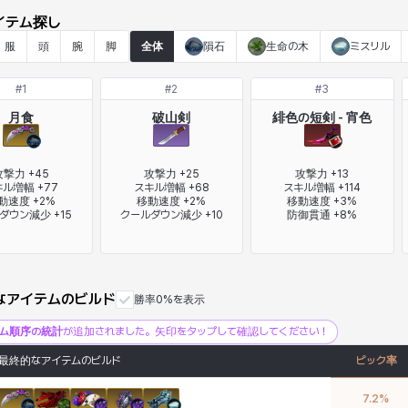
イテム探し
服
頭
腕
脚
全体
隕石
生命の木
ミスリル
#
1
#
2
#
3
月食
破山剣
緋色の短剣 - 宵色
撃力 +45

攻撃力 +25

攻撃力 +13

ル増幅 +77

スキル増幅 +68

スキル増幅 +114

動速度 +2%

移動速度 +2%

移動速度 +3%

ダウン減少 +15
クールダウン減少 +10
防御貫通 +8%
なアイテムのビルド
勝率0%を表示
テム順序の統計
が追加されました。矢印をタップして確認してください！
最終的なアイテムのビルド
ピック率
7.2
%