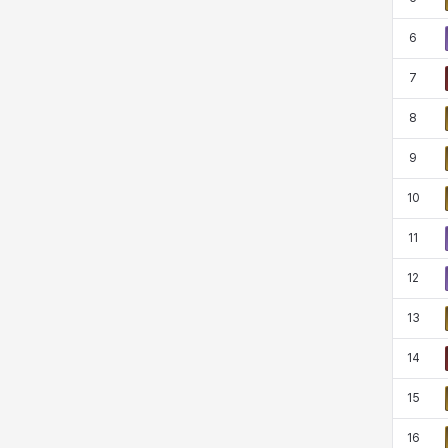
マーカス
ミルカ
ヤン
ユスティナ
6
7
ユミン
ヨハン
ラウラ
ルク
8
9
レオン
レニ
レノア
レノックス
10
11
ロッジ
ヴァーニャ
彰一
莉央
12
13
雪
14
15
16