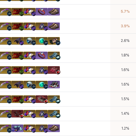
5.7
%
3.9
%
2.6
%
1.8
%
1.6
%
1.6
%
1.5
%
1.4
%
1.2
%