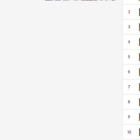
クレイヴァー
クロエ
ケネス
コラライン
2
3
ザヒル
シウカイ
シセラ
シャーロット
4
シュリン
シルヴィア
ジェニー
ジャッキー
5
6
スア
セリーヌ
タジア
ダイリン
7
8
ダニエル
ダルコ
ティア
テオドール
9
デビー&マーリン
ナタポン
ナディン
ニア
10