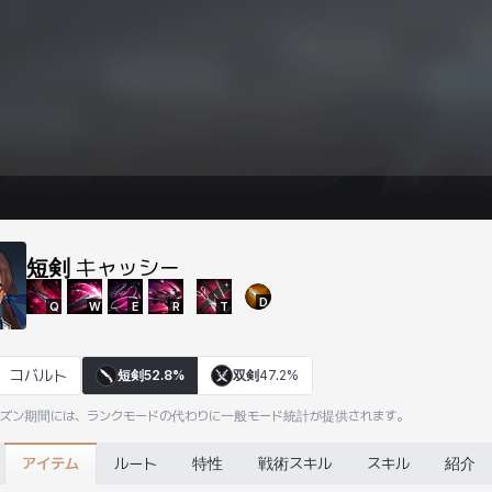
短剣
キャッシー
D
Q
W
E
R
T
コバルト
短剣
52.8%
双剣
47.2%
ーズン期間には、ランクモードの代わりに一般モード統計が提供されます。
アイテム
ルート
特性
戦術スキル
スキル
紹介