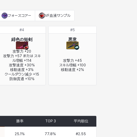
フォースコアー
VF血液サンプル
#
4
#
5
緋色の短剣
悪意
攻撃力 +20

攻撃力 +57 または スキ
ル増幅 +114

攻撃力 +45

攻撃速度 +30%

スキル増幅 +100

移動速度 +3%

移動速度 +2%
クールダウン減少 +15

防御貫通 +10%
勝率
TOP 3
平均順位
25.1
%
77.8
%
#
2.55