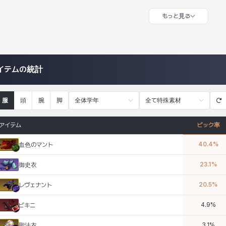
もっと見る
イテムの統計
服
頭
腕
脚
全体学年
全て特殊素材
アイテム
ピック率
40.4
%
血色のマント
23.1
%
御史衣
20.5
%
レヴェナント
4.9
%
ビキニ
3.1
%
聖法衣