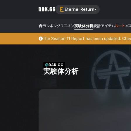
Eternal Return
ランキング
ユニオン
実験体分析
統計
アイテム
ルート
e
The Season 11 Report has been updated. Check
DAK.GG
実験体分析