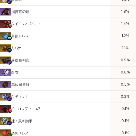
1.8
%
指揮官の鎧
1.4
%
クイーンオブハート
1.2
%
真銀ドレス
1.1
%
カバナ
0.9
%
異端審判官
0.6
%
白衣
0.5
%
高位司祭服
0.2
%
クチュリエ
0.1
%
バーガンディー 47
0.1
%
凍て風の胸甲
0.1
%
炎のドレス