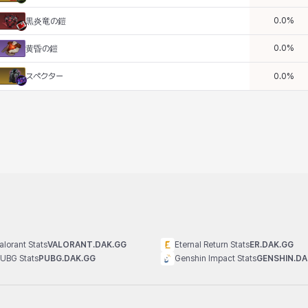
0.0
%
黒炎竜の鎧
0.0
%
黄昏の鎧
スペクター
0.0
%
alorant Stats
VALORANT.DAK.GG
Eternal Return Stats
ER.DAK.GG
UBG Stats
PUBG.DAK.GG
Genshin Impact Stats
GENSHIN.DA