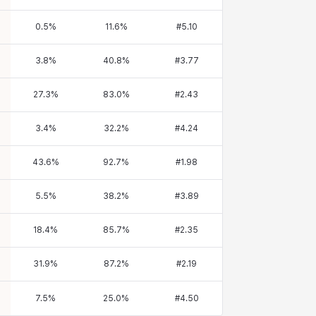
0.5
%
11.6
%
#
5.10
3.8
%
40.8
%
#
3.77
27.3
%
83.0
%
#
2.43
3.4
%
32.2
%
#
4.24
43.6
%
92.7
%
#
1.98
5.5
%
38.2
%
#
3.89
18.4
%
85.7
%
#
2.35
31.9
%
87.2
%
#
2.19
7.5
%
25.0
%
#
4.50