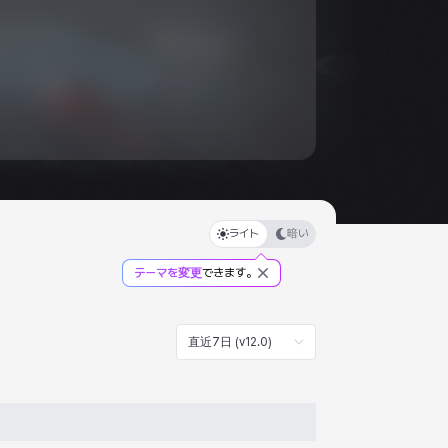
ライト
暗い
テーマを変更
できます。
直近7日 (v12.0)