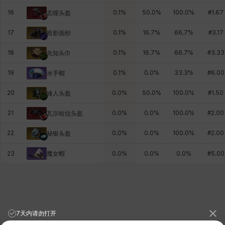
16
0.1
%
50.0
%
100.0
%
#
1.67
玄瞳头盔
17
0.1
%
16.7
%
66.7
%
#
3.17
暗影面纱
18
0.1
%
16.7
%
66.7
%
#
3.33
先知头巾
19
0.1
%
0.0
%
33.3
%
#
6.00
水手帽
20
0.0
%
50.0
%
100.0
%
#
1.50
矮人头盔
21
0.0
%
0.0
%
100.0
%
#
2.00
瓦尔哈拉头盔
22
0.0
%
0.0
%
100.0
%
#
2.00
秘银头盔
魔女帽
23
0.0
%
0.0
%
0.0
%
#
5.00
7天内请勿打开