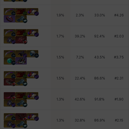
1.9
%
2.3
%
33.0
%
#
4.26
1.7
%
39.2
%
92.4
%
#
2.03
1.5
%
7.2
%
43.5
%
#
3.75
1.5
%
22.4
%
86.6
%
#
2.31
1.3
%
42.6
%
91.8
%
#
1.90
1.3
%
32.8
%
86.9
%
#
2.15