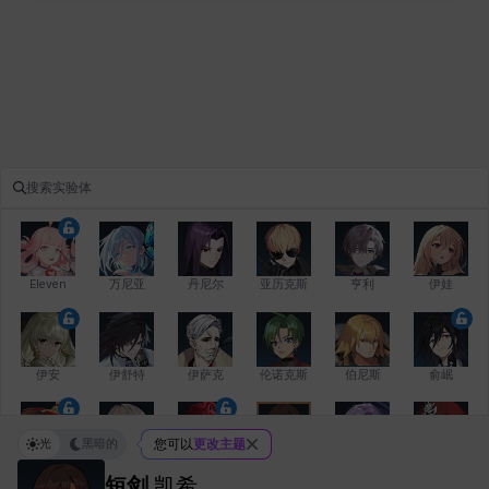
Eleven
万尼亚
丹尼尔
亚历克斯
亨利
伊娃
伊安
伊舒特
伊萨克
伦诺克斯
伯尼斯
俞岷
光
黑暗的
您可以
更改主题
修凯
克洛伊
克雷弗
凯希
劳拉
卡拉
短剑
凯希