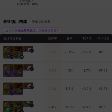
冷却缩减 +15

防御穿透 +10%
雷妮
马库斯
马格努斯
黛比&玛莲
鼻荆
最终项目构建
显示 0% 胜率
已添加
物品顺序统计
。点击箭头查看！
最终项目构建
选择率
胜率
TOP 3
平均排名
7.3
%
25.8
%
76.9
%
#
2.53
5.6
%
1.2
%
12.7
%
#
5.08
4.0
%
5.5
%
40.9
%
#
3.75
2.4
%
25.2
%
80.4
%
#
2.50