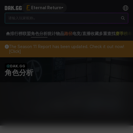
Eternal Return
排行榜
联盟
角色分析
统计
物品
路径
电竞/直播
收藏
多重查找
赛季榜单
The Season 11 Report has been updated. Check it out now!
[Click]
DAK.GG
角色分析