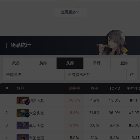
查看更多
物品统计
武器
胸部
头部
手臂
腿部
全部等级
所有特殊材料
#
物品
选择率
胜率
TOP 3
平均排
1
70.3
%
14.8
%
43.3
%
#
4.11
幽灵面具
2
8.9
%
21.6
%
66.9
%
#
2.97
太空头盔
3
8.1
%
0.0
%
8.4
%
#
6.00
战队头盔
4
5.9
%
1.1
%
6.4
%
#
6.41
帝国皇冠