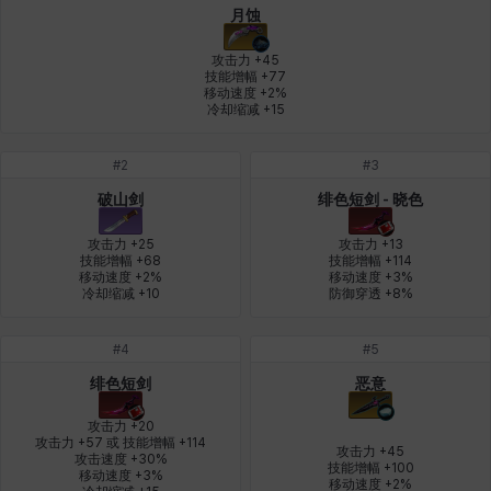
月蚀
燕翼
爱琳
玄佑
玛蒂娜
珍妮
皮奥洛
攻击力 +45

技能增幅 +77

移动速度 +2%

冷却缩减 +15
盖瑞特
秀雅
米尔卡
约翰
纳塔朋
翡翠
#
2
#
3
破山剑
绯色短剑 - 晓色
肯尼思
艾丝蒂尔
艾比盖尔
艾玛
艾登
芬里尔
攻击力 +25

攻击力 +13

技能增幅 +68

技能增幅 +114

移动速度 +2%

移动速度 +3%

冷却缩减 +10
防御穿透 +8%
芭芭拉
莉央
莉诺尔
菲欧娜
蒂娅
西奥多
#
4
#
5
绯色短剑
恶意
西尔维娅
费利克斯
达尔科
里昂
阿尔达
阿德拉
攻击力 +20

攻击力 +57 或 技能增幅 +114

攻击力 +45

攻击速度 +30%

技能增幅 +100

移动速度 +3%

阿德瑞娜
阿迪娜
阿隆索
阿雅
雪
雪琳
移动速度 +2%