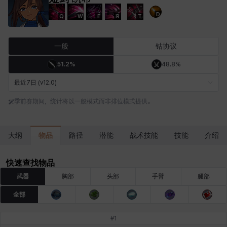
D
Q
W
E
R
T
卡洛琳
卡米洛
卡缇娅
卢克
厄喀翁
哈特
一般
钴协议
51.2%
48.8%
埃琳娜
埃索
塔齐娅
夏洛特
奇娅拉
妮娅
最近7日 (v12.0)
季前赛期间，统计将以一般模式而非排位模式提供。
妮琪
威廉
娜町
尤斯蒂娜
布莱尔
希瑟拉
物品
大纲
路径
潜能
战术技能
技能
介绍
席琳
彰一
慧珍
扎希尔
扬
普里亚
快速查找物品
武器
胸部
头部
手臂
腿部
全部
李黛琳
杰琪
梅
比安卡
洛兹
海因茨
#
1