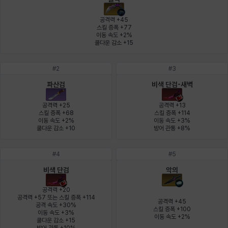
에스텔
에이든
에키온
엘레나
엠마
요한
공격력 +45

스킬 증폭 +77

이동 속도 +2%

쿨다운 감소 +15
윌리엄
유민
유스티나
유키
이렘
이바
#
2
#
3
파산검
비색 단검-새벽
이슈트반
이안
일레븐
자히르
재키
제니
공격력 +25

공격력 +13

스킬 증폭 +68

스킬 증폭 +114

이동 속도 +2%

이동 속도 +3%

쿨다운 감소 +10
방어 관통 +8%
츠바메
카밀로
카티야
칼라
캐시
케네스
#
4
#
5
비색 단검
악의
코렐라인
크레이버
클로에
키아라
타지아
테오도르
공격력 +20

공격력 +57 또는 스킬 증폭 +114

공격력 +45

공격 속도 +30%

스킬 증폭 +100

이동 속도 +3%

펜리르
펠릭스
프리야
피오라
피올로
하트
이동 속도 +2%
쿨다운 감소 +15
