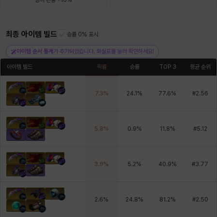
방어 관통 +10%
헤이즈
헨리
현우
혜진
히스이
최종 아이템 빌드
승률 0% 표시
아이템 순서 통계
가 추가되었습니다. 화살표를 눌러 확인하세요!
아이템 빌드
픽률
승률
TOP 3
평균 순위
7.3
%
24.1
%
77.6
%
#
2.56
5.8
%
0.9
%
11.8
%
#
5.12
3.9
%
5.2
%
40.9
%
#
3.77
2.6
%
24.8
%
81.2
%
#
2.50