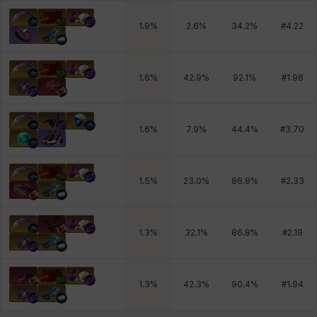
1.9
%
2.6
%
34.2
%
#
4.22
1.6
%
42.9
%
92.1
%
#
1.98
1.6
%
7.9
%
44.4
%
#
3.70
1.5
%
23.0
%
86.9
%
#
2.33
1.3
%
32.1
%
86.8
%
#
2.19
1.3
%
42.3
%
90.4
%
#
1.94