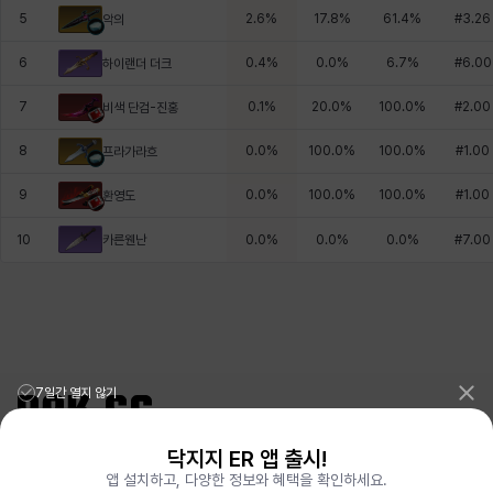
5
2.6
%
17.8
%
61.4
%
#
3.26
악의
6
0.4
%
0.0
%
6.7
%
#
6.00
하이랜더 더크
7
0.1
%
20.0
%
100.0
%
#
2.00
비색 단검-진홍
8
0.0
%
100.0
%
100.0
%
#
1.00
프라가라흐
9
0.0
%
100.0
%
100.0
%
#
1.00
환영도
카른웬난
10
0.0
%
0.0
%
0.0
%
#
7.00
7일간 열지 않기
닥지지 ER 앱 출시!
리그오브레전드 전적검색 포로지지
PORO.GG
앱 설치하고, 다양한 정보와 혜택을 확인하세요.
전략적팀전투 TFT 전적검색 롤체지지
LOLCHESS.GG