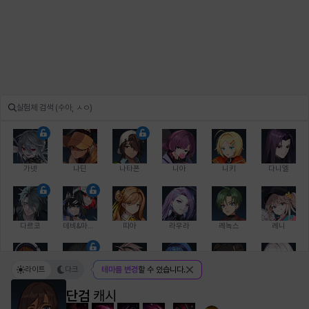
가넷
나딘
나타폰
니아
니키
다니엘
다르코
데비&마를렌
띠아
라우라
레녹스
레니
라이트
다크
테마를 변경
할 수 있습니다.
레온
로지
루크
르노어
리 다이린
리오
단검
캐시