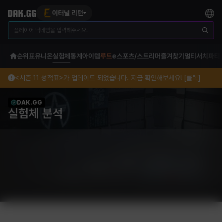
이터널 리턴
순위표
유니온
실험체
통계
아이템
루트
e스포츠/스트리머
즐겨찾기
멀티서치
파티
<시즌 11 성적표>가 업데이트 되었습니다. 지금 확인해보세요! [클릭]
DAK.GG
실험체 분석