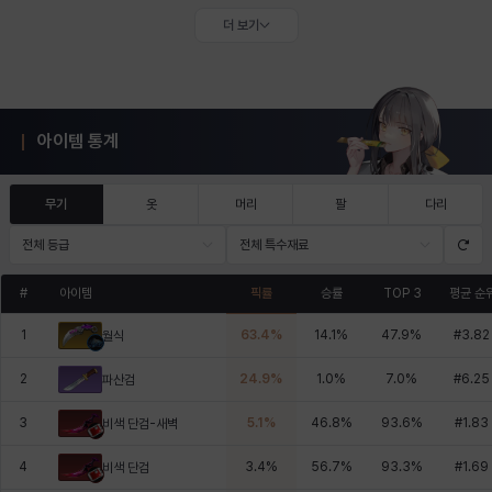
더 보기
아이템 통계
무기
옷
머리
팔
다리
전체 등급
전체 특수재료
#
아이템
픽률
승률
TOP 3
평균 순
1
63.4
%
14.1
%
47.9
%
#
3.82
월식
2
24.9
%
1.0
%
7.0
%
#
6.25
파산검
3
5.1
%
46.8
%
93.6
%
#
1.83
비색 단검-새벽
4
3.4
%
56.7
%
93.3
%
#
1.69
비색 단검