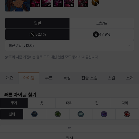
D
Q
W
E
R
T
마르티나
마이
마커스
매그너스
미르카
바냐
일반
코발트
52.1%
47.9%
바바라
버니스
블레어
비앙카
비형
샬럿
최근 7일 (v12.0)
프리 시즌 기간에는 랭크 모드 대신 일반 모드 통계가 제공됩니다.
셀린
쇼우
쇼이치
수아
슈린
시셀라
아이템
개요
루트
특성
전술 스킬
스킬
소개
실비아
아델라
아드리아나
아디나
아르다
아비게일
빠른 아이템 찾기
무기
옷
머리
팔
다리
전체
아야
아이솔
아이작
알렉스
알론소
얀
#
1
월식