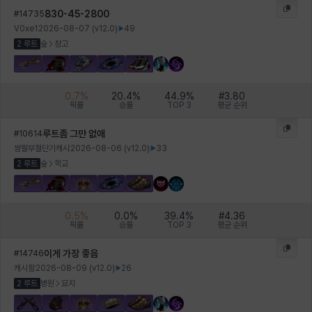
830-45-2800
#
14735
V0xe1
2026-08-07
(v
12.0
)
49
2 루트
숲
창고
0.7
%
20.4
%
44.9
%
#
3.80
픽률
승률
TOP 3
평균 순위
루트좀 그만 없애
#
10614
쌍랄부절단기캐시
2026-08-06
(v
12.0
)
33
2 루트
숲
학교
0.5
%
0.0
%
39.4
%
#
4.36
픽률
승률
TOP 3
평균 순위
이게 가장 좋음
#
14746
캐시함
2026-08-09
(v
12.0
)
26
2 루트
병원
묘지