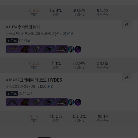
0.4
%
15.4
%
30.8
%
#
4.42
픽률
승률
TOP 3
평균 순위
후속템잇는거
#
11174
두뭉유세라방찌tv
2026-08-06
(v
12.0
)
19
2 루트
숲
창고
0.3
%
21.1
%
57.9
%
#
3.63
픽률
승률
TOP 3
평균 순위
크리에이터 코드:HYDE5
#
16487
샷킬
2026-08-08
(v
12.0
)
8
2 루트
공장
묘지
0.1
%
25.0
%
50.0
%
#
3.13
픽률
승률
TOP 3
평균 순위