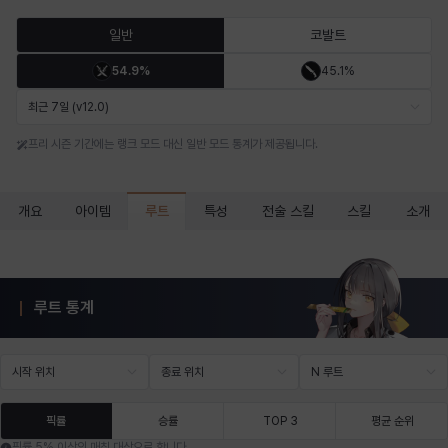
마르티나
마이
마커스
매그너스
미르카
바냐
일반
코발트
54.9%
45.1%
바바라
버니스
블레어
비앙카
비형
샬럿
최근 7일 (v12.0)
프리 시즌 기간에는 랭크 모드 대신 일반 모드 통계가 제공됩니다.
셀린
쇼우
쇼이치
수아
슈린
시셀라
루트
개요
아이템
특성
전술 스킬
스킬
소개
실비아
아델라
아드리아나
아디나
아르다
아비게일
루트 통계
아야
아이솔
아이작
알렉스
알론소
얀
시작 위치
종료 위치
N 루트
에스텔
에이든
에키온
엘레나
엠마
요한
픽률
승률
TOP 3
평균 순위
픽률 5% 이상인 매칭 대상으로 합니다.