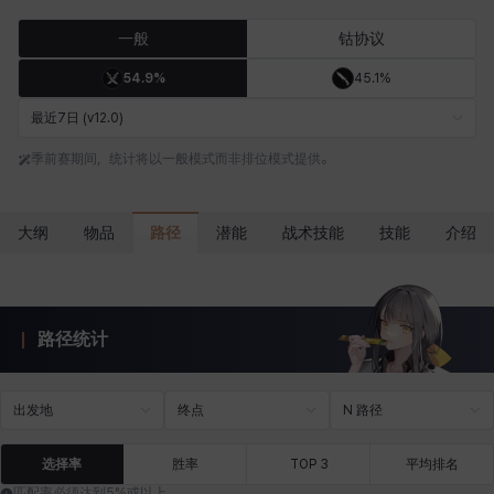
卡洛琳
卡米洛
卡缇娅
卢克
厄喀翁
哈特
一般
钴协议
54.9%
45.1%
埃琳娜
埃索
塔齐娅
夏洛特
奇娅拉
妮娅
最近7日 (v12.0)
季前赛期间，统计将以一般模式而非排位模式提供。
妮琪
威廉
娜町
尤斯蒂娜
布莱尔
希瑟拉
路径
大纲
物品
潜能
战术技能
技能
介绍
席琳
彰一
慧珍
扎希尔
扬
普里亚
路径统计
李黛琳
杰琪
梅
比安卡
洛兹
海因茨
出发地
终点
N 路径
燕翼
爱琳
玄佑
玛蒂娜
珍妮
皮奥洛
选择率
胜率
TOP 3
平均排名
匹配率必须达到5%或以上。