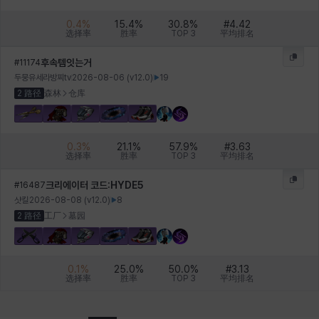
0.4
%
15.4
%
30.8
%
#
4.42
选择率
胜率
TOP 3
平均排名
후속템잇는거
#
11174
두뭉유세라방찌tv
2026-08-06
(v
12.0
)
19
2 路径
森林
仓库
0.3
%
21.1
%
57.9
%
#
3.63
选择率
胜率
TOP 3
平均排名
크리에이터 코드:HYDE5
#
16487
샷킬
2026-08-08
(v
12.0
)
8
2 路径
工厂
墓园
0.1
%
25.0
%
50.0
%
#
3.13
选择率
胜率
TOP 3
平均排名