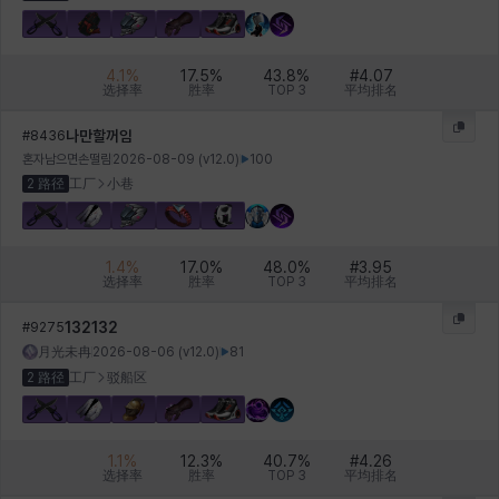
雷妮
马库斯
马格努斯
黛比&玛莲
鼻荆
4.1
%
17.5
%
43.8
%
#
4.07
选择率
胜率
TOP 3
平均排名
나만할꺼임
#
8436
혼자남으면손떨림
2026-08-09
(v
12.0
)
100
2 路径
工厂
小巷
1.4
%
17.0
%
48.0
%
#
3.95
选择率
胜率
TOP 3
平均排名
132132
#
9275
月光未冉
2026-08-06
(v
12.0
)
81
2 路径
工厂
驳船区
1.1
%
12.3
%
40.7
%
#
4.26
选择率
胜率
TOP 3
平均排名