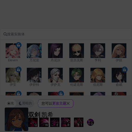
Eleven
万尼亚
丹尼尔
亚历克斯
亨利
伊娃
伊安
伊舒特
伊萨克
伦诺克斯
伯尼斯
俞岷
光
黑暗的
您可以
更改主题
修凯
克洛伊
克雷弗
凯希
劳拉
卡拉
双剑
凯希
D
Q
W
E
R
T