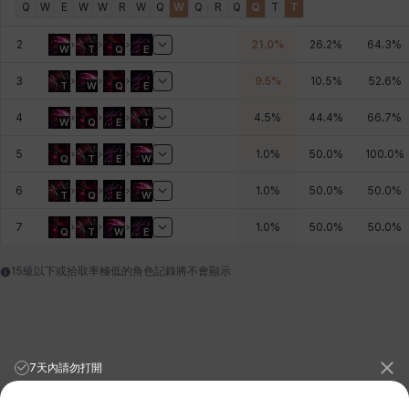
Q
W
E
W
W
R
W
Q
W
Q
R
Q
Q
T
T
2
21.0
%
26.2
%
64.3
%
納塔朋
綾
翡翠
肯尼思
艾比蓋爾
艾琳娜
W
T
Q
E
3
9.5
%
10.5
%
52.6
%
T
W
Q
E
4
4.5
%
44.4
%
66.7
%
艾瑪
艾登
艾絲黛爾
艾薩克
艾迪娜
芬里爾
W
Q
E
T
5
1.0
%
50.0
%
100.0
%
Q
T
E
W
6
1.0
%
50.0
%
50.0
%
T
Q
E
W
芭芭拉
莉央
莉諾爾
菲利克斯
菲歐拉
萬尼亞
7
1.0
%
50.0
%
50.0
%
Q
T
W
E
15級以下或拾取率極低的角色記錄將不會顯示
蒂亞
蓋瑞特
蘿拉
西奧多
達爾科
里昂
阿德拉
阿爾達
阿隆索
雪
雪琳
雷妮
7天內請勿打開