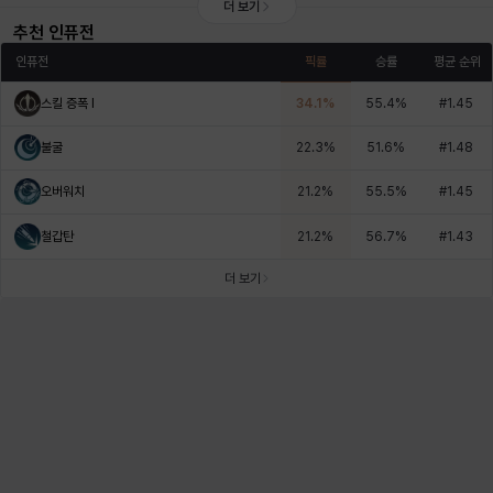
더 보기
추천 인퓨전
인퓨전
픽률
승률
평균 순위
스킬 증폭 I
34.1
%
55.4
%
#
1.45
불굴
22.3
%
51.6
%
#
1.48
오버워치
21.2
%
55.5
%
#
1.45
철갑탄
21.2
%
56.7
%
#
1.43
더 보기