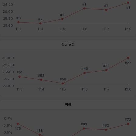
평균 딜량
픽률