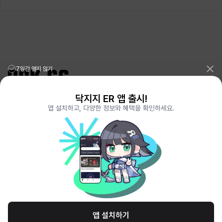
7일간 열지 않기
닥지지 ER 앱 출시!
리그오브레전드 전적검색 포로지지
PORO.GG
앱 설치하고, 다양한 정보와 혜택을 확인하세요.
전략적팀전투 TFT 전적검색 롤체지지
LOLCHESS.GG
메이플스토리 종합통계
MAPLE.GG
발로란트 전적검색
VALORANT.DAK.GG
배틀그라운드 전적검색
PUBG.DAK.GG
이터널 리턴 전적검색
ER.DAK.GG
원신 전적검색
GENSHIN.DAK.GG
데드락
DEADLOCK.DAK.GG
서비스 이용 약관
개인정보 취급방침
제휴 문의
고객센터
채용
앱 설치하기
© All Rights Reserved. Hosted by PlayXP Inc. Eternal Return and all related