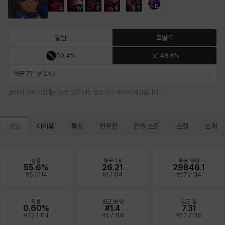
D
Q
W
E
R
T
마르티나
마이
마커스
매그너스
미르카
바냐
일반
코발트
50.4%
49.6%
바바라
버니스
블레어
비앙카
비형
샬럿
최근 7일 (v12.0)
프리 시즌 기간에는 랭크 모드 대신 일반 모드 통계가 제공됩니다.
셀린
쇼우
쇼이치
수아
슈린
시셀라
개요
아이템
특성
인퓨전
전술 스킬
스킬
소개
실비아
아델라
아드리아나
아디나
아르다
아비게일
승률
평균 TK
평균 딜량
55.6%
26.21
29846.1
#
5
/
114
#
1
/
114
#
27
/
114
아야
아이솔
아이작
알렉스
알론소
얀
픽률
평균 순위
평균 킬
0.60%
#1.4
7.31
#
72
/
114
#
5
/
114
#
27
/
114