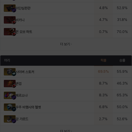
4.8
%
52.9
%
이단심판관
4.7
%
31.8
%
비키니
퀸 오브 하트
0.7
%
70.0
%
더 보기
머리
픽률
승률
69.5
%
55.9
%
사이버 스토커
8.7
%
46.3
%
변검
8.3
%
65.3
%
페르소나
6.8
%
50.0
%
우주 비행사의 헬멧
앙 가르드
2.7
%
52.6
%
더 보기