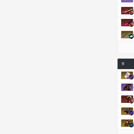
코렐라인
크레이버
클로에
키아라
타지아
테오도르
펜리르
펠릭스
프리야
피오라
피올로
하트
옷
헤이즈
헨리
현우
혜진
히스이