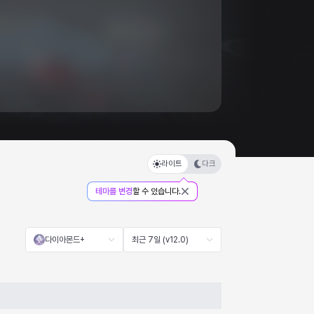
라이트
다크
테마를 변경
할 수 있습니다.
다이아몬드+
최근 7일 (v12.0)