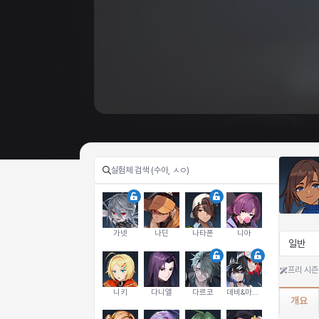
가넷
나딘
나타폰
니아
일반
프리 시즌
니키
다니엘
다르코
데비&마를렌
개요