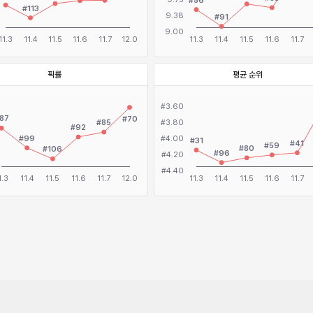
픽률
평균 순위