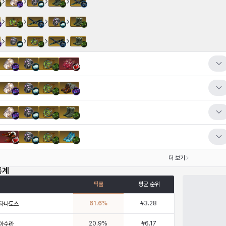
더 보기
통계
픽률
평균 순위
61.6
%
#
3.28
타나토스
20.9
%
#
6.17
아수라