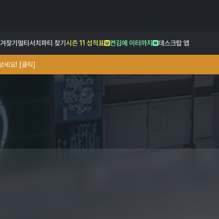
겨찾기
멀티서치
파티 찾기
시즌 11 성적표
켠김에 이터까지
데스크탑 앱
세요! [클릭]