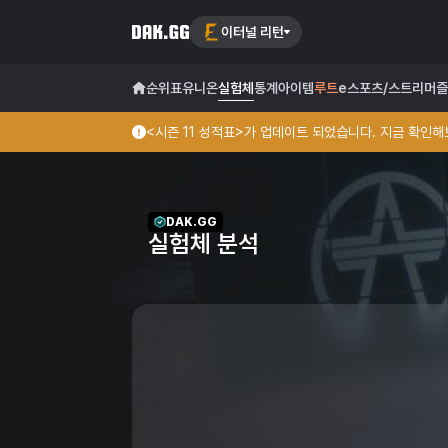
이터널 리턴
순위표
유니온
실험체
통계
아이템
루트
e스포츠/스트리머
즐
<시즌 11 성적표>가 업데이트 되었습니다. 지금 확인해보
DAK.GG
실험체 분석