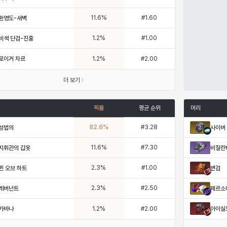
11.6
%
#
1.60
환영도-새벽
1.2
%
#
1.00
비색 단검-진홍
로이거 차르
1.2
%
#
2.00
더 보기
픽률
평균 순위
머리
82.6
%
#
3.28
성법의
사이버
11.6
%
#
7.30
지휘관의 갑옷
비질란
2.3
%
#
1.00
퀸 오브 하트
변검
2.3
%
#
2.50
레버넌트
페르소
카바나
아이실
1.2
%
#
2.00