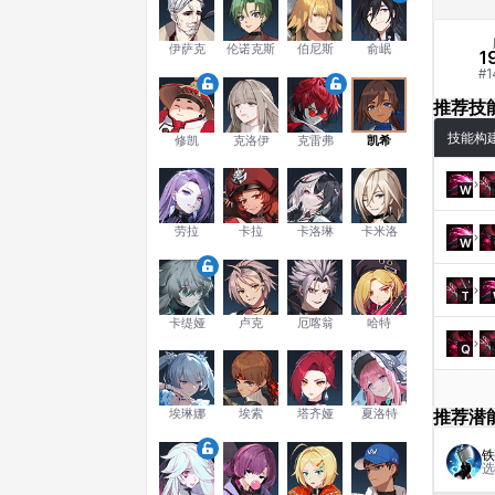
伊萨克
伦诺克斯
伯尼斯
俞岷
1
#
1
推荐技
技能构
修凯
克洛伊
克雷弗
凯希
W
劳拉
卡拉
卡洛琳
卡米洛
W
T
卡缇娅
卢克
厄喀翁
哈特
Q
埃琳娜
埃索
塔齐娅
夏洛特
推荐潜
铁
选