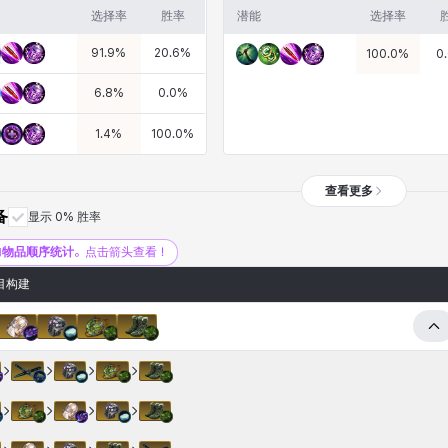
选择率
胜率
潜能
选择率
91.9
%
20.6
%
100.0
%
0
6.8
%
0.0
%
1.4
%
100.0
%
查看更多
备
显示 0% 胜率
加
物品顺序统计
。点击箭头查看！
目构建