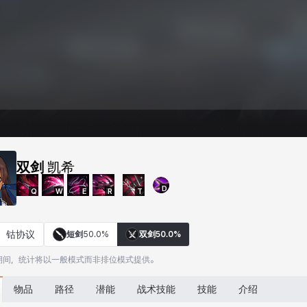
双剑
凯希
D
Q
W
E
R
T
钴协议
短剑
50.0%
双剑
50.0%
期间，统计将以一般模式而非排位模式提供。
物品
路径
潜能
战术技能
技能
介绍