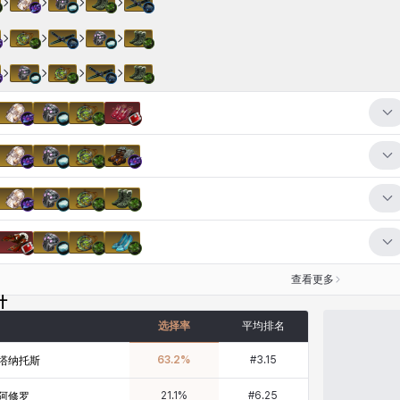
查看更多
计
选择率
平均排名
63.2
%
#
3.15
塔纳托斯
21.1
%
#
6.25
阿修罗