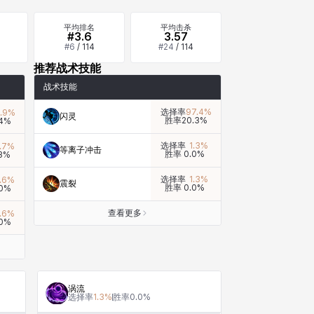
平均排名
平均击杀
%
#3.6
3.57
#
6
/
114
#
24
/
114
推荐战术技能
战术技能
选择率
97.4
%
.9
%
闪灵
胜率
20.3
%
4
%
选择率
1.3
%
.7
%
等离子冲击
胜率
0.0
%
3
%
选择率
1.3
%
.6
%
震裂
胜率
0.0
%
0
%
查看更多
.6
%
0
%
涡流
选择率
1.3
%
胜率
0.0
%