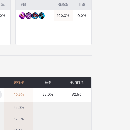
胜率
潜能
选择率
胜率
.0
%
100.0
%
0.0
%
选择率
胜率
平均排名
10.5
%
25.0
%
#
2.50
25.0
%
12.5
%