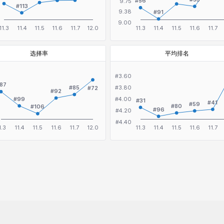
选择率
平均排名