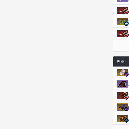
西尔维娅
费利克斯
达尔科
里昂
阿尔达
阿德拉
阿德瑞娜
阿迪娜
阿隆索
阿雅
雪
雪琳
胸部
雷妮
马库斯
马格努斯
黛比&玛莲
鼻荆