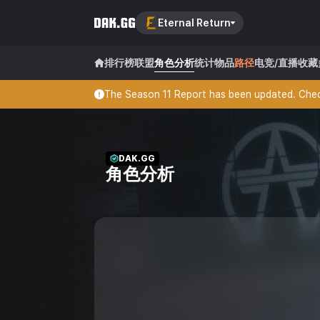
Eternal Return
排行榜
联盟
角色分析
统计
物品
路径
电竞/直播
收藏
The Season 11 Report has been updated. Check
DAK.GG
角色分析