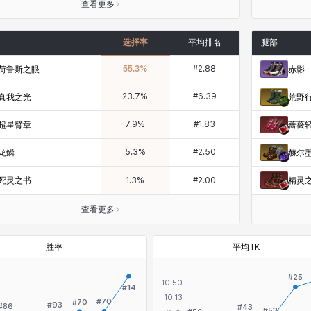
查看更多
选择率
平均排名
腿部
55.3
%
#
2.88
荷鲁斯之眼
赤影
23.7
%
#
6.39
真我之光
荒野
7.9
%
#
1.83
超星臂章
蔷薇
5.3
%
#
2.50
龙鳞
赫尔
死灵之书
精灵
1.3
%
#
2.00
查看更多
胜率
平均TK