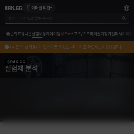
이터널 리턴
순위표
유니온
실험체
통계
아이템
루트
e스포츠/스트리머
즐겨찾기
멀티서치
파티
<시즌 11 성적표>가 업데이트 되었습니다. 지금 확인해보세요! [클릭]
DAK.GG
실험체 분석