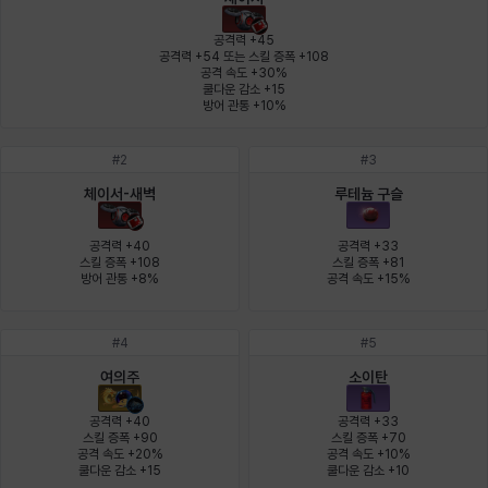
에스텔
에이든
에키온
엘레나
엠마
요한
공격력 +45

공격력 +54 또는 스킬 증폭 +108

공격 속도 +30%

쿨다운 감소 +15

윌리엄
유민
유스티나
유키
이렘
이바
방어 관통 +10%
#
2
#
3
이슈트반
이안
일레븐
자히르
재키
제니
체이서-새벽
루테늄 구슬
공격력 +40

공격력 +33

스킬 증폭 +108

스킬 증폭 +81

방어 관통 +8%
공격 속도 +15%
츠바메
카밀로
카티야
칼라
캐시
케네스
#
4
#
5
코렐라인
크레이버
클로에
키아라
타지아
테오도르
여의주
소이탄
공격력 +40

공격력 +33

스킬 증폭 +90

스킬 증폭 +70

공격 속도 +20%

공격 속도 +10%

펜리르
펠릭스
프리야
피오라
피올로
하트
쿨다운 감소 +15
쿨다운 감소 +10