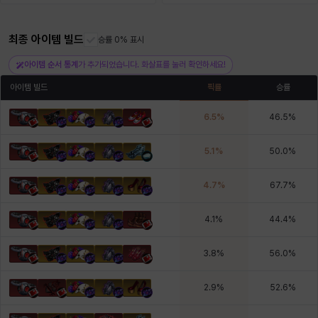
최종 아이템 빌드
헤이즈
헨리
승률 0% 표시
현우
혜진
히스이
아이템 순서 통계
가 추가되었습니다. 화살표를 눌러 확인하세요!
아이템 빌드
픽률
승률
6.5
%
46.5
%
5.1
%
50.0
%
4.7
%
67.7
%
4.1
%
44.4
%
3.8
%
56.0
%
2.9
%
52.6
%