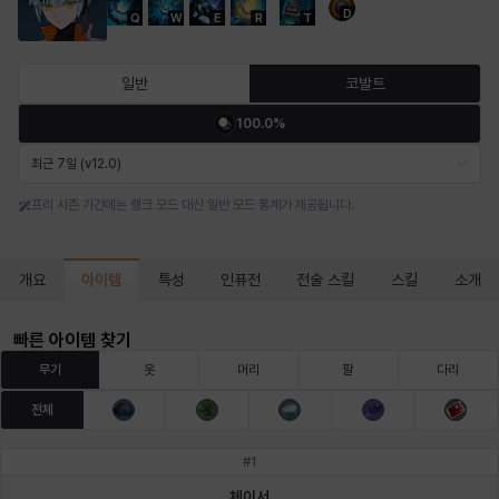
D
Q
W
E
R
T
마르티나
마이
마커스
매그너스
미르카
바냐
일반
코발트
100.0%
바바라
버니스
블레어
비앙카
비형
샬럿
최근 7일 (v12.0)
프리 시즌 기간에는 랭크 모드 대신 일반 모드 통계가 제공됩니다.
셀린
쇼우
쇼이치
수아
슈린
시셀라
아이템
개요
특성
인퓨전
전술 스킬
스킬
소개
실비아
아델라
아드리아나
아디나
아르다
아비게일
빠른 아이템 찾기
무기
옷
머리
팔
다리
전체
아야
아이솔
아이작
알렉스
알론소
얀
#
1
체이서