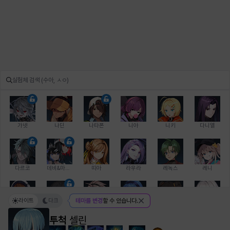
가넷
나딘
나타폰
니아
니키
다니엘
다르코
데비&마를렌
띠아
라우라
레녹스
레니
라이트
다크
테마를 변경
할 수 있습니다.
레온
로지
루크
르노어
리 다이린
리오
투척
셀린