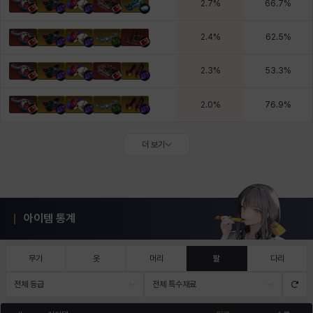
2.7
%
66.7
%
2.4
%
62.5
%
2.3
%
53.3
%
2.0
%
76.9
%
더 보기
아이템 통계
무기
옷
머리
팔
다리
전체 등급
전체 특수재료