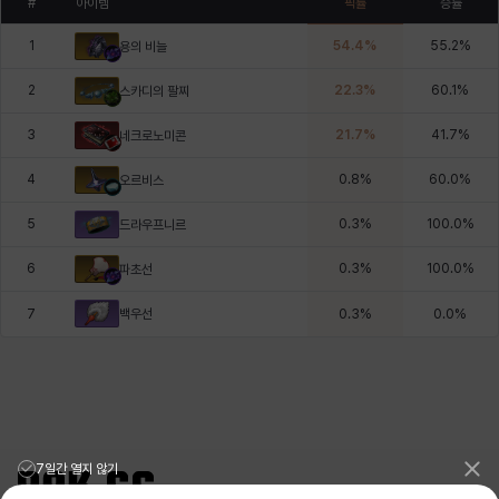
#
아이템
픽률
승률
1
54.4
%
55.2
%
용의 비늘
2
22.3
%
60.1
%
스카디의 팔찌
3
21.7
%
41.7
%
네크로노미콘
4
0.8
%
60.0
%
오르비스
5
0.3
%
100.0
%
드라우프니르
6
0.3
%
100.0
%
파초선
백우선
7
0.3
%
0.0
%
7일간 열지 않기