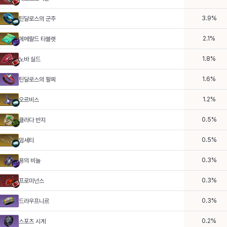
3.9
%
틴달로스의 군주
2.1
%
에메랄드 타블렛
1.8
%
노바 실드
1.6
%
틴달로스의 팔찌
1.2
%
오르비스
0.5
%
클라다 반지
0.5
%
임세티
0.3
%
용의 비늘
0.3
%
프로미넌스
0.3
%
드라우프니르
0.2
%
스포츠 시계