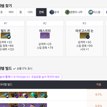
이템 찾기
옷
머리
팔
다리
전체
운석
생명의 나무
미스릴
#
1
#
2
#
3
필드 쏜
에스프리
아르고스의 눈
공격력 +32

공격력 +30

공격력 +25

킬 증폭 +86

스킬 증폭 +90

스킬 증폭 +76
대 체력 +120
시야 +1
이템 빌드
승률 0% 표시
순서 통계
가 추가되었습니다. 화살표를 눌러 확인하세요!
아이템 빌드
픽률
6.1
%
5.5
%