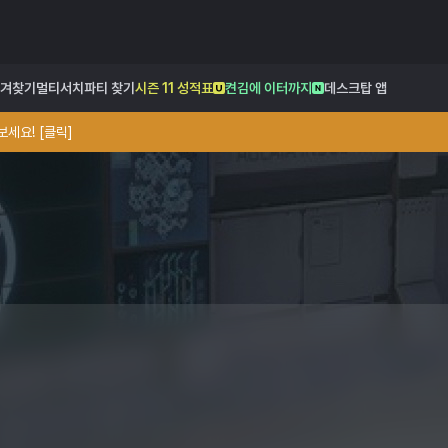
겨찾기
멀티서치
파티 찾기
시즌 11 성적표
켠김에 이터까지
데스크탑 앱
세요! [클릭]