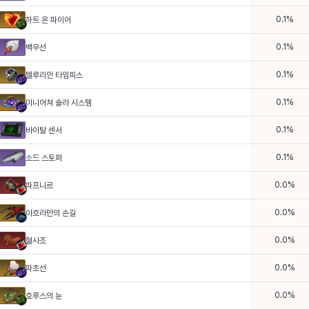
0.1
%
하트 온 파이어
0.1
%
백우선
0.1
%
텔루리안 타임피스
0.1
%
미니어쳐 솔라 시스템
0.1
%
바이탈 센서
0.1
%
소드 스토퍼
0.0
%
파프니르
0.0
%
아흐라만의 손길
0.0
%
혈사조
0.0
%
파초선
0.0
%
호루스의 눈