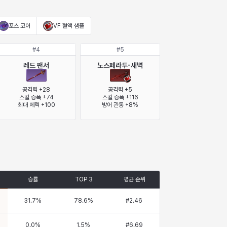
포스 코어
VF 혈액 샘플
#
4
#
5
레드 팬서
노스페라투-새벽
공격력 +28

공격력 +5

스킬 증폭 +74

스킬 증폭 +116

최대 체력 +100
방어 관통 +8%
승률
TOP 3
평균 순위
31.7
%
78.6
%
#
2.46
0.0
%
1.5
%
#
6.69