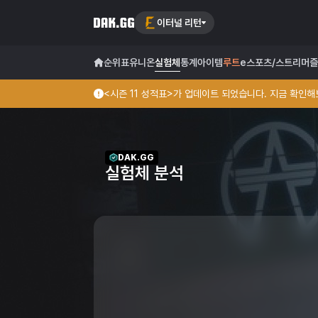
이터널 리턴
순위표
유니온
실험체
통계
아이템
루트
e스포츠/스트리머
즐
<시즌 11 성적표>가 업데이트 되었습니다. 지금 확인해보
DAK.GG
실험체 분석