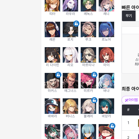
빠른 아
띠아
라우라
레녹스
레니
무기
레온
로지
루크
르노어
스
최
리 다이린
리오
마르티나
마이
최종 아
마커스
매그너스
미르카
바냐
아이템 
#
바바라
버니스
블레어
비앙카
1
2