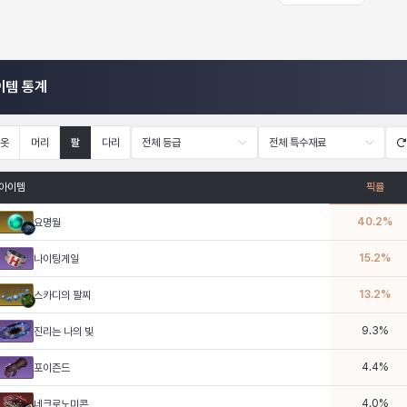
이템 통계
옷
머리
팔
다리
전체 등급
전체 특수재료
아이템
픽률
40.2
%
요명월
15.2
%
나이팅게일
13.2
%
스카디의 팔찌
9.3
%
진리는 나의 빛
4.4
%
포이즌드
4.0
%
네크로노미콘