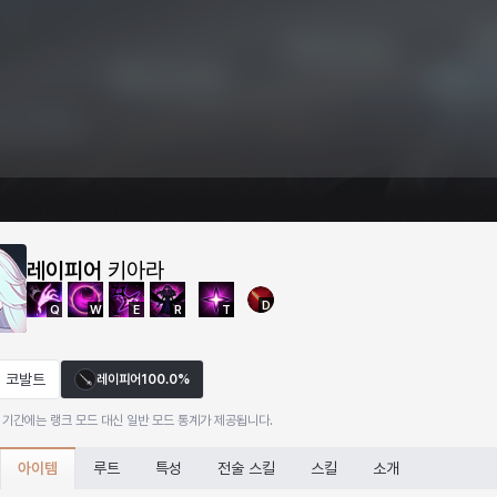
레이피어
키아라
D
Q
W
E
R
T
코발트
레이피어
100.0%
 기간에는 랭크 모드 대신 일반 모드 통계가 제공됩니다.
아이템
루트
특성
전술 스킬
스킬
소개