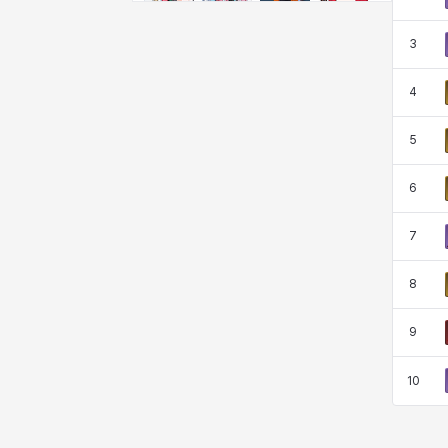
비형
샬럿
셀린
쇼우
3
쇼이치
수아
슈린
시셀라
4
5
실비아
아델라
아드리아나
아디나
6
7
아르다
아비게일
아야
아이솔
8
9
아이작
알렉스
알론소
얀
10
에스텔
에이든
에키온
엘레나