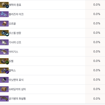
0.0
%
해적의 증표
0.0
%
플라즈마 아크
0.0
%
오르골
0.0
%
미스릴 완장
0.0
%
기사의 신조
0.0
%
아이기스
0.0
%
토템
0.0
%
헬릭스
0.0
%
미닛맨의 표식
0.0
%
슈뢰딩거의 상자
궁기병의 화살통
0.0
%