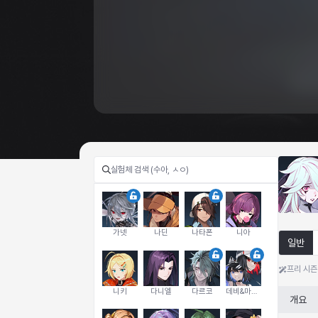
가넷
나딘
나타폰
니아
일반
프리 시즌
니키
다니엘
다르코
데비&마를렌
개요