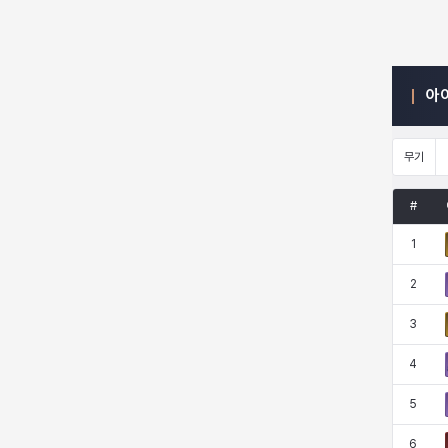
엠마
요한
윌리엄
유민
아
유스티나
유키
이렘
이바
무기
#
이슈트반
이안
일레븐
자히르
1
2
재키
제니
츠바메
카밀로
3
4
카티야
칼라
캐시
케네스
5
6