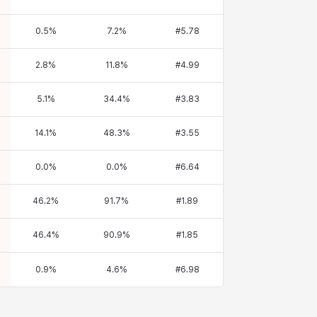
0.5
%
7.2
%
#
5.78
2.8
%
11.8
%
#
4.99
5.1
%
34.4
%
#
3.83
14.1
%
48.3
%
#
3.55
0.0
%
0.0
%
#
6.64
46.2
%
91.7
%
#
1.89
46.4
%
90.9
%
#
1.85
0.9
%
4.6
%
#
6.98