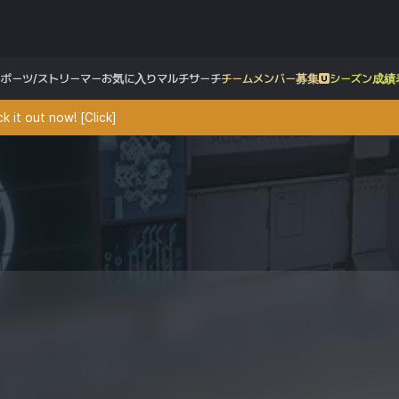
スポーツ/ストリーマー
お気に入り
マルチサーチ
チームメンバー募集
シーズン成績
 it out now! [Click]