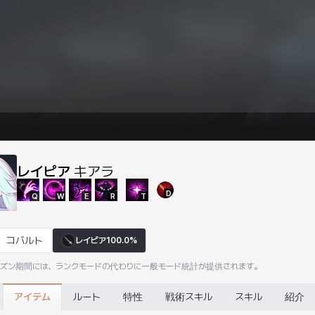
レイピア
キアラ
D
Q
W
E
R
T
コバルト
レイピア
100.0%
ーズン期間には、ランクモードの代わりに一般モード統計が提供されます。
アイテム
ルート
特性
戦術スキル
スキル
紹介