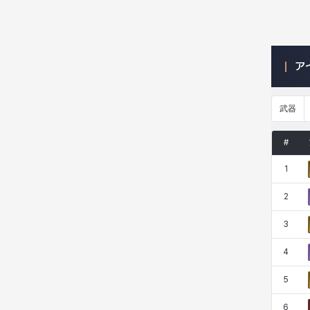
ニッキー
ハート
バニス
バーバラ
ア
ヒスイ
ヒョヌ
ビアンカ
ビヒョン
武器
#
ピオロ
フィオラ
フェリックス
フェンリル
1
2
ブレア
プリヤ
ヘイズ
ヘジン
3
4
ヘンリー
マイ
マグヌス
マルティナ
5
6