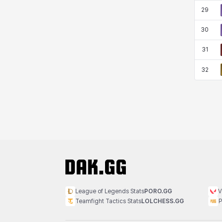
29
30
31
32
League of Legends Stats
PORO.GG
V
Teamfight Tactics Stats
LOLCHESS.GG
P