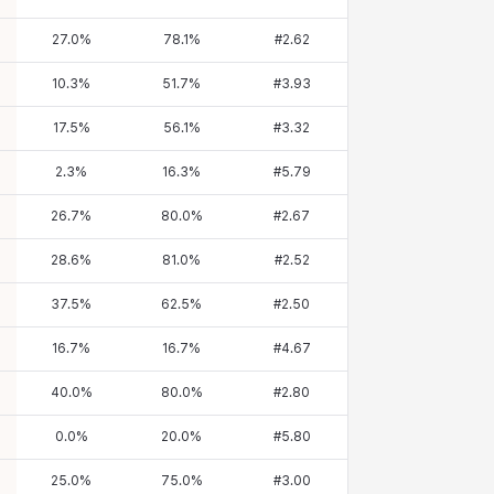
27.0
%
78.1
%
#
2.62
10.3
%
51.7
%
#
3.93
17.5
%
56.1
%
#
3.32
2.3
%
16.3
%
#
5.79
26.7
%
80.0
%
#
2.67
28.6
%
81.0
%
#
2.52
37.5
%
62.5
%
#
2.50
16.7
%
16.7
%
#
4.67
40.0
%
80.0
%
#
2.80
0.0
%
20.0
%
#
5.80
25.0
%
75.0
%
#
3.00