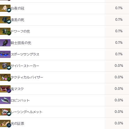
0.1
%
白夜の冠
0.1
%
漆黒の死
0.1
%
ドワーフの兜
0.1
%
騎士団長の兜
0.1
%
スポーツサングラス
0.0
%
サイバーストーカー
0.0
%
タクティカル·バイザー
0.0
%
鬼マスク
0.0
%
ロビンハット
0.0
%
レーシングヘルメット
0.0
%
光の証票