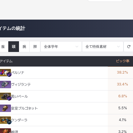
イテムの統計
服
頭
腕
脚
全体学年
全て特殊素材
アイテム
ピック率
38.2
%
ペルソナ
33.4
%
ヴィジランテ
6.8
%
黒いベール
5.5
%
皇室ブルゴネット
4.1
%
クンダーラ
3.2
%
臉譜