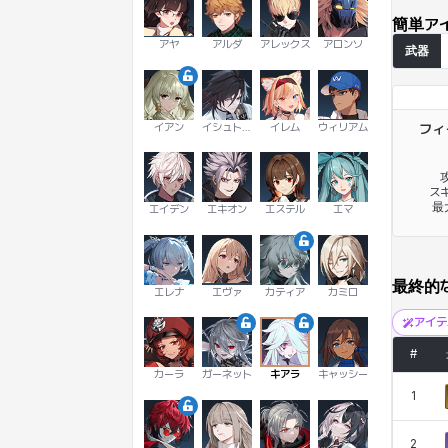
簡単ア
アヤ
アルダ
アレックス
アロンソ
武器
イアン
イシュトヴァーン
イレム
ウィリアム
フィ
攻
スキ
最
エイデン
エキオン
エステル
エマ
最終的
エレナ
エヴァ
カティア
カミロ
アイ
#
カーラ
ガーネット
キアラ
キャッシー
1
2