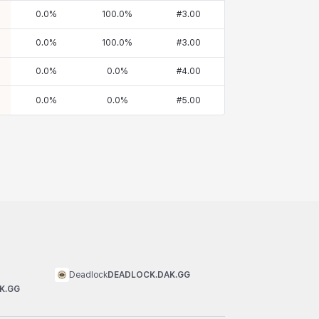
0.0
%
100.0
%
#
3.00
0.0
%
100.0
%
#
3.00
0.0
%
0.0
%
#
4.00
0.0
%
0.0
%
#
5.00
Deadlock
DEADLOCK.DAK.GG
K.GG