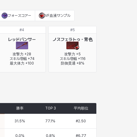
フォースコアー
VF血液サンプル
#
4
#
5
レッドパンサー
ノスフェラトゥ - 宵色
攻撃力 +28

攻撃力 +5

スキル増幅 +74

スキル増幅 +116

最大体力 +100
防御貫通 +8%
勝率
TOP 3
平均順位
31.5
%
77.1
%
#
2.50
0.0
%
0.8
%
#
6.77