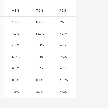
0.8
%
7.6
%
#
5.83
2.7
%
8.2
%
#
5.15
11.2
%
43.0
%
#
3.75
4.8
%
31.4
%
#
3.91
42.7
%
92.1
%
#
1.92
0.0
%
1.3
%
#
6.01
0.0
%
0.0
%
#
6.75
1.3
%
3.9
%
#
7.09