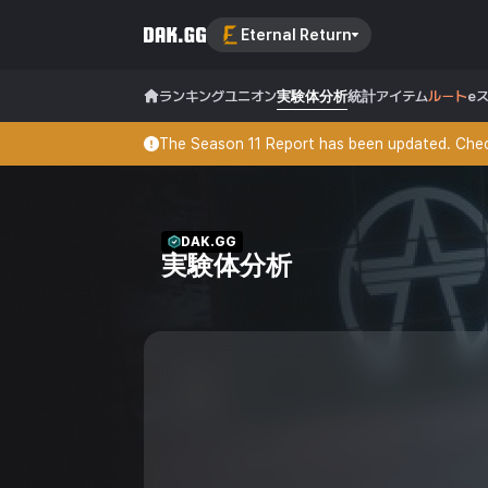
Eternal Return
ランキング
ユニオン
実験体分析
統計
アイテム
ルート
e
The Season 11 Report has been updated. Check
DAK.GG
実験体分析