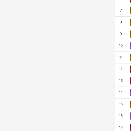
マーカス
ミルカ
ヤン
ユスティナ
7
8
ユミン
ヨハン
ラウラ
ルク
9
10
レオン
レニ
レノア
レノックス
11
12
ロッジ
ヴァーニャ
彰一
莉央
13
14
雪
15
16
17