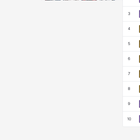
クレイヴァー
クロエ
ケネス
コラライン
3
ザヒル
シウカイ
シセラ
シャーロット
4
5
シュリン
シルヴィア
ジェニー
ジャッキー
6
7
スア
セリーヌ
タジア
ダイリン
8
9
ダニエル
ダルコ
ティア
テオドール
10
デビー&マーリン
ナタポン
ナディン
ニア