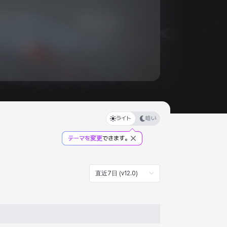
ライト
暗い
テーマを変更
できます。
直近7日 (v12.0)