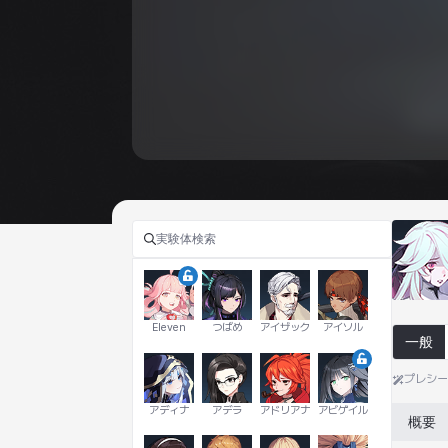
Eleven
つばめ
アイザック
アイソル
一般
プレシ
アディナ
アデラ
アドリアナ
アビゲイル
概要