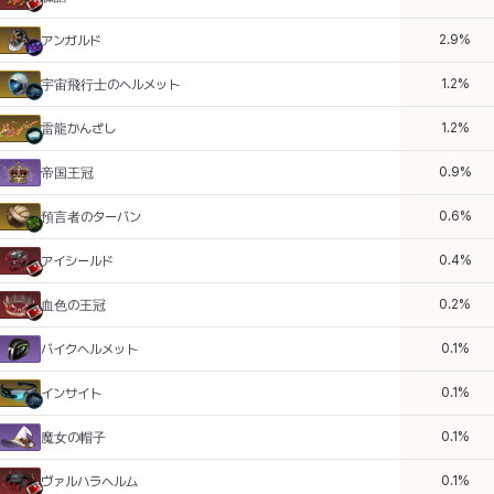
2.9
%
アンガルド
1.2
%
宇宙飛行士のヘルメット
1.2
%
雷龍かんざし
0.9
%
帝国王冠
0.6
%
預言者のターバン
0.4
%
アイシールド
0.2
%
血色の王冠
0.1
%
バイクヘルメット
0.1
%
インサイト
0.1
%
魔女の帽子
0.1
%
ヴァルハラヘルム