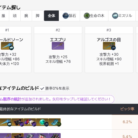
イテム探し
服
頭
腕
脚
全体
隕石
生命の木
ミスリル
#
1
#
2
#
3
ールドソーン
エスプリ
アルゴスの目
撃力 +32

攻撃力 +30

攻撃力 +25

ル増幅 +86

スキル増幅 +90

スキル増幅 +76
大体力 +120
視界範囲 +1
なアイテムのビルド
勝率0%を表示
テム順序の統計
が追加されました。矢印をタップして確認してください！
最終的なアイテムのビルド
ピック率
6.2
%
5.4
%