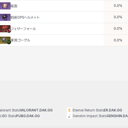
0.0
%
狐面
0.0
%
戦術OPSヘルメット
0.0
%
フェザーフォール
軍用ゴーグル
0.0
%
alorant Stats
VALORANT.DAK.GG
Eternal Return Stats
ER.DAK.GG
UBG Stats
PUBG.DAK.GG
Genshin Impact Stats
GENSHIN.DA