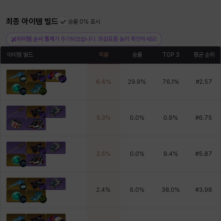
최종 아이템 빌드
승률 0% 표시
헤이즈
헨리
현우
혜진
히스이
아이템 순서 통계
가 추가되었습니다. 화살표를 눌러 확인하세요!
아이템 빌드
픽률
승률
TOP 3
평균 순위
6.4
%
29.9
%
76.1
%
#
2.57
5.3
%
0.0
%
0.9
%
#
6.75
2.5
%
0.0
%
9.4
%
#
5.87
2.4
%
6.0
%
38.0
%
#
3.98