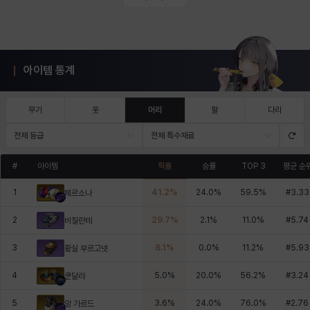
아이템 통계
무기
옷
머리
팔
다리
전체 등급
전체 특수재료
#
아이템
픽률
승률
TOP 3
평균 순
1
41.2
%
24.0
%
59.5
%
#
3.33
페르소나
2
29.7
%
2.1
%
11.0
%
#
5.74
비질란테
3
8.1
%
0.0
%
11.2
%
#
5.93
황실 부르고넷
4
5.0
%
20.0
%
56.2
%
#
3.24
쿤달라
5
3.6
%
24.0
%
76.0
%
#
2.76
앙 가르드