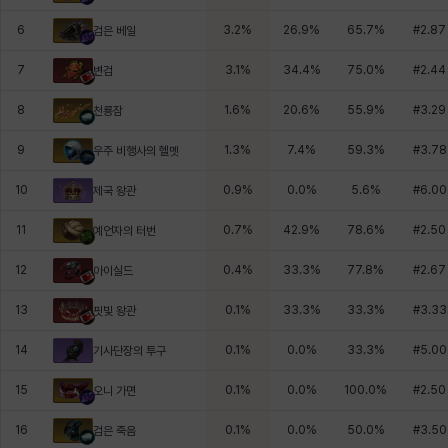
6
3.2
%
26.9
%
65.7
%
#
2.87
검은 베일
7
3.1
%
34.4
%
75.0
%
#
2.44
변검
8
1.6
%
20.6
%
55.9
%
#
3.29
천룡잠
9
1.3
%
7.4
%
59.3
%
#
3.78
우주 비행사의 헬멧
10
0.9
%
0.0
%
5.6
%
#
6.00
제국 왕관
11
0.7
%
42.9
%
78.6
%
#
2.50
예언자의 터번
12
0.4
%
33.3
%
77.8
%
#
2.67
아이실드
13
0.1
%
33.3
%
33.3
%
#
3.33
핏빛 왕관
14
0.1
%
0.0
%
33.3
%
#
5.00
기사단장의 투구
15
0.1
%
0.0
%
100.0
%
#
2.50
오니 가면
16
0.1
%
0.0
%
50.0
%
#
3.50
검은 죽음