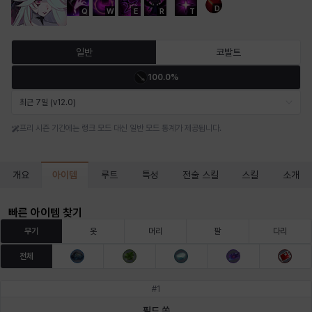
D
Q
W
E
R
T
마르티나
마이
마커스
매그너스
미르카
바냐
일반
코발트
100.0%
바바라
버니스
블레어
비앙카
비형
샬럿
최근 7일 (v12.0)
프리 시즌 기간에는 랭크 모드 대신 일반 모드 통계가 제공됩니다.
셀린
쇼우
쇼이치
수아
슈린
시셀라
아이템
개요
루트
특성
전술 스킬
스킬
소개
실비아
아델라
아드리아나
아디나
아르다
아비게일
빠른 아이템 찾기
무기
옷
머리
팔
다리
전체
아야
아이솔
아이작
알렉스
알론소
얀
#
1
필드 쏜