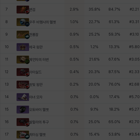
7
2.9
%
35.8
%
84.7
%
#
2.21
변검
8
1.0
%
22.7
%
61.3
%
#
3.31
우주 비행사의 헬멧
9
0.9
%
25.2
%
59.3
%
#
3.10
천룡잠
10
0.5
%
1.2
%
13.3
%
#
5.80
제국 왕관
11
0.5
%
21.6
%
67.6
%
#
3.05
예언자의 터번
12
0.4
%
20.3
%
87.5
%
#
2.33
아이실드
13
0.2
%
20.0
%
76.0
%
#
2.68
핏빛 왕관
14
0.1
%
0.0
%
17.4
%
#
5.70
마녀 모자
15
0.1
%
9.1
%
18.2
%
#
5.27
오토바이 헬멧
16
0.1
%
25.0
%
65.0
%
#
2.70
발할라의 투구
17
0.1
%
15.4
%
53.8
%
#
3.54
레이싱 헬멧