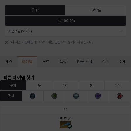
마르티나
마이
마커스
매그너스
미르카
바냐
일반
코발트
100.0%
바바라
버니스
블레어
비앙카
비형
샬럿
최근 7일 (v12.0)
프리 시즌 기간에는 랭크 모드 대신 일반 모드 통계가 제공됩니다.
셀린
쇼우
쇼이치
수아
슈린
시셀라
아이템
개요
루트
특성
전술 스킬
스킬
소개
실비아
아델라
아드리아나
아디나
아르다
아비게일
빠른 아이템 찾기
무기
옷
머리
팔
다리
전체
아야
아이솔
아이작
알렉스
알론소
얀
#
1
필드 쏜
에스텔
에이든
에키온
엘레나
엠마
요한