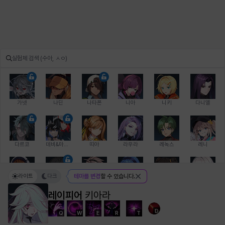
가넷
나딘
나타폰
니아
니키
다니엘
다르코
데비&마를렌
띠아
라우라
레녹스
레니
라이트
다크
테마를 변경
할 수 있습니다.
레온
로지
루크
르노어
리 다이린
리오
레이피어
키아라
D
Q
W
E
R
T