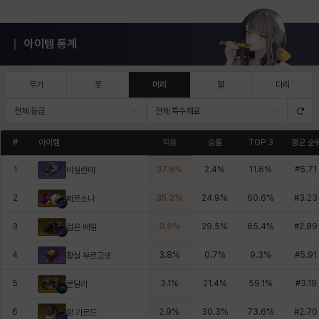
아이템 통계
무기
옷
머리
팔
다리
전체 등급
전체 특수재료
#
아이템
픽률
승률
TOP 3
평균 순
1
37.6
%
2.4
%
11.6
%
#
5.71
비질란테
2
35.2
%
24.9
%
60.6
%
#
3.23
페르소나
3
9.9
%
29.5
%
65.4
%
#
2.89
검은 베일
4
3.8
%
0.7
%
9.3
%
#
5.91
황실 부르고넷
5
3.1
%
21.4
%
59.1
%
#
3.19
쿤달라
6
2.9
%
30.3
%
73.6
%
#
2.70
앙 가르드