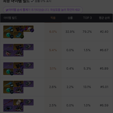
최종 아이템 빌드
승률 0% 표시
헤이즈
헨리
현우
혜진
히스이
아이템 순서 통계
가 추가되었습니다. 화살표를 눌러 확인하세요!
아이템 빌드
픽률
승률
TOP 3
평균 순위
6.0
%
32.9
%
79.2
%
#
2.40
5.4
%
0.0
%
1.5
%
#
6.67
3.1
%
0.4
%
5.3
%
#
5.89
2.6
%
2.2
%
13.1
%
#
5.01
2.5
%
0.0
%
1.0
%
#
6.59