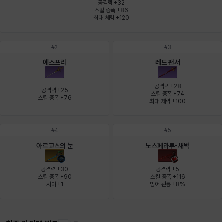
공격력 +32

스킬 증폭 +86

최대 체력 +120
윌리엄
유민
유스티나
유키
이렘
이바
#
2
#
3
에스프리
레드 팬서
이슈트반
이안
일레븐
자히르
재키
제니
공격력 +28

공격력 +25

스킬 증폭 +74

스킬 증폭 +76
최대 체력 +100
츠바메
카밀로
카티야
칼라
캐시
케네스
#
4
#
5
아르고스의 눈
노스페라투-새벽
코렐라인
크레이버
클로에
키아라
타지아
테오도르
공격력 +30

공격력 +5

스킬 증폭 +90

스킬 증폭 +116

시야 +1
방어 관통 +8%
펜리르
펠릭스
프리야
피오라
피올로
하트