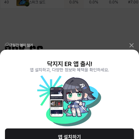
스파크 실드
40
0.0
%
0.0
%
0.0
%
#
7.00
7일간 열지 않기
닥지지 ER 앱 출시!
리그오브레전드 전적검색 포로지지
PORO.GG
앱 설치하고, 다양한 정보와 혜택을 확인하세요.
전략적팀전투 TFT 전적검색 롤체지지
LOLCHESS.GG
메이플스토리 종합통계
MAPLE.GG
발로란트 전적검색
VALORANT.DAK.GG
배틀그라운드 전적검색
PUBG.DAK.GG
이터널 리턴 전적검색
ER.DAK.GG
원신 전적검색
GENSHIN.DAK.GG
데드락
DEADLOCK.DAK.GG
서비스 이용 약관
개인정보 취급방침
제휴 문의
고객센터
채용
앱 설치하기
© All Rights Reserved. Hosted by PlayXP Inc. Eternal Return and all related