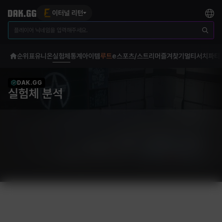
이터널 리턴
순위표
유니온
실험체
통계
아이템
루트
e스포츠/스트리머
즐겨찾기
멀티서치
파티
DAK.GG
실험체 분석