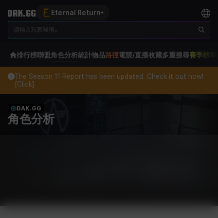
Eternal Return
排行榜
聯盟
角色分析
統計
物品
路徑
電競/直播
收藏
多重搜尋
賽季榜單
The Season 11 Report has been updated. Check it out now!
[Click]
DAK.GG
角色分析