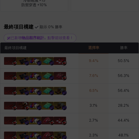
冷卻縮減 +15

防禦穿透 +10%
青燕
馬庫斯
馬格努斯
黛比&瑪蓮
鼻荊
最終項目構建
顯示 0% 勝率
已新增
物品順序統計
。點擊箭頭查看！
最終項目構建
選擇率
勝率
9.4
%
50.5
%
7.6
%
56.3
%
6.5
%
56.4
%
3.1
%
28.2
%
2.7
%
44.4
%
2.3
%
48.1
%