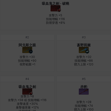
吸血鬼之劍 - 破曉
皮奧洛
盧克
秀凱
秀雅
米爾卡
約翰
攻擊力 +5

技能增幅 +116

防禦穿透 +8%
納塔朋
綾
翡翠
肯尼思
艾比蓋爾
艾琳娜
#
2
#
3
阿戈斯之眼
蒼野荊棘
艾瑪
艾登
艾絲黛爾
艾薩克
艾迪娜
芬里爾
攻擊力 +30

攻擊力 +32

技能增幅 +90

技能增幅 +86

視野範圍 +1
體力上限 +120
芭芭拉
莉央
莉諾爾
菲利克斯
菲歐拉
萬尼亞
#
4
#
5
吸血鬼之劍
赤豹
蒂亞
蓋瑞特
蘿拉
西奧多
達爾科
里昂
攻擊力 +8

攻擊力 +58 或 技能增幅 +116

攻擊力 +28

攻擊速度 +30%

技能增幅 +74

暴擊傷害量 +12%

阿德拉
阿爾達
阿隆索
雪
雪琳
雷妮
體力上限 +100