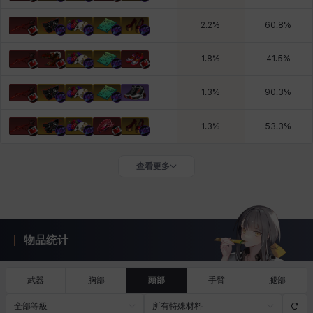
2.2
%
60.8
%
1.8
%
41.5
%
1.3
%
90.3
%
1.3
%
53.3
%
查看更多
物品统计
武器
胸部
頭部
手臂
腿部
全部等級
所有特殊材料