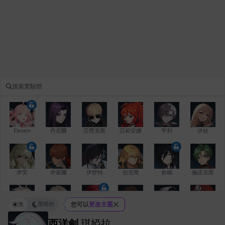
Eleven
丹尼爾
亞歷克斯
亞莉安娜
亨利
伊娃
伊安
伊索爾
伊舒特
伯尼斯
俞岷
倫諾克斯
光
黑暗的
您可以
更改主題
傑琪
克洛伊
克雷弗
凱茜
卡洛琳
卡爾拉
西洋劍
琪婭拉