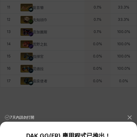
11
0.1
%
33.3
%
龍首簪
12
0.1
%
33.3
%
先知頭巾
13
0.1
%
100.0
%
雷加圖斯
14
0.0
%
100.0
%
荒野之飢
15
0.0
%
100.0
%
指揮官
16
0.0
%
100.0
%
昆德拉
瘟疫使者
17
0.0
%
0.0
%
7天內請勿打開
DAK.GG(ER) 應用程式已推出！