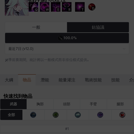
D
Q
W
E
R
T
卡米洛
卡緹雅
厄喀翁
哈特
塔齊雅
夏洛特
一般
鈷協議
100.0%
妮婭
妮琪
威廉
娜汀
尤斯蒂娜
布萊爾
最近7日 (v12.0)
季前賽期間，統計將以一般模式而非排位模式提供。
希爾維婭
希瑟拉
席琳
彰一
愛琳
慧珍
物品
大綱
潛能
能量灌注
戰術技能
技能
介
揚
普里亞
李黛琳
查希爾
梅
比安卡
快速找到物品
武器
胸部
頭部
手臂
腿部
全部
洛茲
海因茨
玹雨
珍妮
琪婭拉
瑪蒂娜
#
1