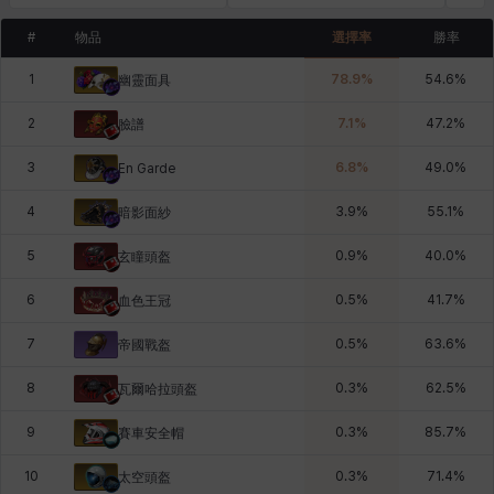
#
物品
選擇率
勝率
1
78.9
%
54.6
%
幽靈面具
2
7.1
%
47.2
%
臉譜
3
6.8
%
49.0
%
En Garde
4
3.9
%
55.1
%
暗影面紗
5
0.9
%
40.0
%
玄瞳頭盔
6
0.5
%
41.7
%
血色王冠
7
0.5
%
63.6
%
帝國戰盔
8
0.3
%
62.5
%
瓦爾哈拉頭盔
9
0.3
%
85.7
%
賽車安全帽
10
0.3
%
71.4
%
太空頭盔