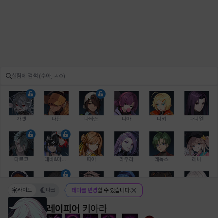
가넷
나딘
나타폰
니아
니키
다니엘
다르코
데비&마를렌
띠아
라우라
레녹스
레니
라이트
다크
테마를 변경
할 수 있습니다.
레온
로지
루크
르노어
리 다이린
리오
레이피어
키아라