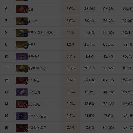
6
2.9
%
36.8
%
84.2
%
#
2.20
변검
7
2.9
%
30.1
%
73.2
%
#
2.69
앙 가르드
8
1.1
%
21.6
%
59.5
%
#
3.44
우주 비행사의 헬멧
9
1.0
%
22.4
%
60.2
%
#
3.16
천룡잠
10
0.7
%
1.4
%
15.7
%
#
5.73
제국 왕관
11
0.5
%
26.5
%
75.5
%
#
2.78
예언자의 터번
12
0.4
%
19.6
%
87.0
%
#
2.39
아이실드
13
0.2
%
0.0
%
14.3
%
#
5.90
마녀 모자
14
0.2
%
17.6
%
70.6
%
#
2.82
핏빛 왕관
15
0.2
%
11.8
%
17.6
%
#
5.18
오토바이 헬멧
16
0.1
%
10.0
%
60.0
%
#
3.10
발할라의 투구