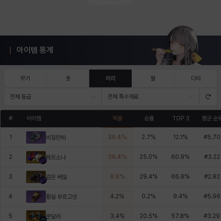
아이템 통계
무기
옷
머리
팔
다리
전체 등급
전체 특수재료
#
아이템
픽률
승률
TOP 3
평균 순
1
36.4
%
2.7
%
12.1
%
#
5.70
비질란테
2
36.4
%
25.0
%
60.9
%
#
3.22
페르소나
3
8.8
%
29.4
%
66.8
%
#
2.82
검은 베일
4
4.2
%
0.2
%
9.4
%
#
5.96
황실 부르고넷
5
3.4
%
20.5
%
57.8
%
#
3.29
쿤달라