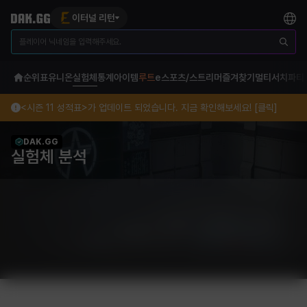
이터널 리턴
순위표
유니온
실험체
통계
아이템
루트
e스포츠/스트리머
즐겨찾기
멀티서치
파티
<시즌 11 성적표>가 업데이트 되었습니다. 지금 확인해보세요! [클릭]
DAK.GG
실험체 분석