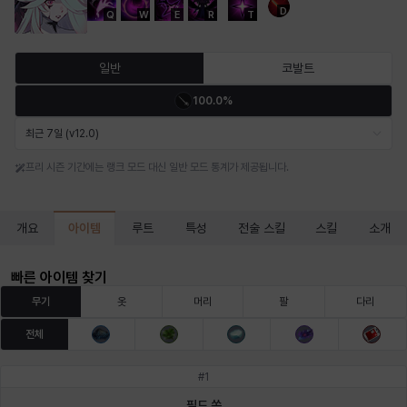
D
Q
W
E
R
T
마르티나
마이
마커스
매그너스
미르카
바냐
일반
코발트
100.0%
바바라
버니스
블레어
비앙카
비형
샬럿
최근 7일 (v12.0)
프리 시즌 기간에는 랭크 모드 대신 일반 모드 통계가 제공됩니다.
셀린
쇼우
쇼이치
수아
슈린
시셀라
아이템
개요
루트
특성
전술 스킬
스킬
소개
실비아
아델라
아드리아나
아디나
아르다
아비게일
빠른 아이템 찾기
무기
옷
머리
팔
다리
전체
아야
아이솔
아이작
알렉스
알론소
얀
#
1
필드 쏜