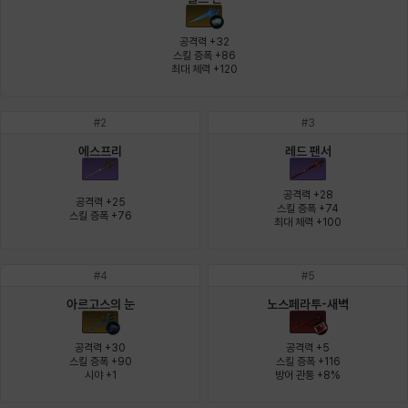
에스텔
에이든
에키온
엘레나
엠마
요한
공격력 +32

스킬 증폭 +86

최대 체력 +120
윌리엄
유민
유스티나
유키
이렘
이바
#
2
#
3
에스프리
레드 팬서
이슈트반
이안
일레븐
자히르
재키
제니
공격력 +28

공격력 +25

스킬 증폭 +74

스킬 증폭 +76
최대 체력 +100
츠바메
카밀로
카티야
칼라
캐시
케네스
#
4
#
5
아르고스의 눈
노스페라투-새벽
코렐라인
크레이버
클로에
키아라
타지아
테오도르
공격력 +30

공격력 +5

스킬 증폭 +90

스킬 증폭 +116

시야 +1
방어 관통 +8%
펜리르
펠릭스
프리야
피오라
피올로
하트