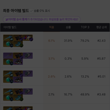
최종 아이템 빌드
승률 0% 표시
헤이즈
헨리
현우
혜진
히스이
아이템 순서 통계
가 추가되었습니다. 화살표를 눌러 확인하세요!
아이템 빌드
픽률
승률
TOP 3
평균 순위
6.1
%
31.9
%
79.2
%
#
2.43
3.1
%
0.3
%
5.9
%
#
5.87
2.6
%
2.6
%
13.2
%
#
5.01
2.1
%
16.7
%
48.9
%
#
3.48