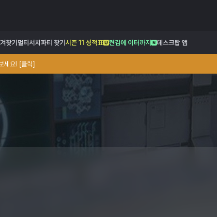
겨찾기
멀티서치
파티 찾기
시즌 11 성적표
켠김에 이터까지
데스크탑 앱
세요! [클릭]