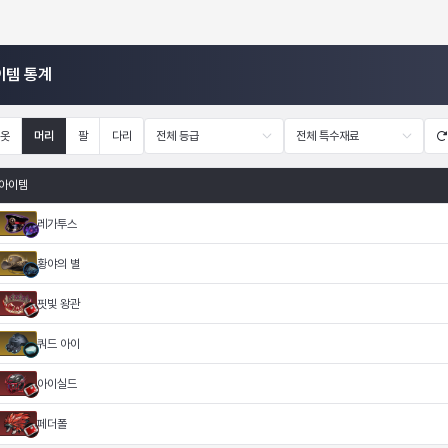
이템 통계
옷
머리
팔
다리
전체 등급
전체 특수재료
아이템
레가투스
황야의 별
핏빛 왕관
쿼드 아이
아이실드
페더폴