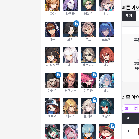
빠른 아
띠아
라우라
레녹스
레니
무기
레온
로지
루크
르노어
흑
공격
리 다이린
리오
마르티나
마이
방
마커스
매그너스
미르카
바냐
최종 아
아이템 
바바라
버니스
블레어
비앙카
#
1