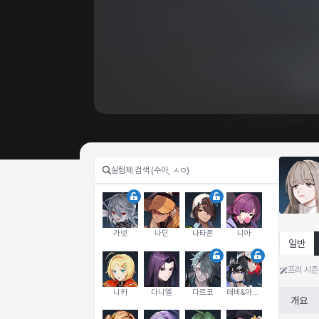
가넷
나딘
나타폰
니아
일반
프리 시즌
니키
다니엘
다르코
데비&마를렌
개요