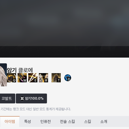
암기
클로에
D
Q
W
E
R
T
코발트
암기
100.0%
 기간에는 랭크 모드 대신 일반 모드 통계가 제공됩니다.
아이템
특성
인퓨전
전술 스킬
스킬
소개