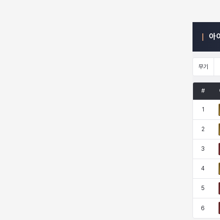
엠마
요한
윌리엄
유민
아
무기
유스티나
유키
이렘
이바
#
이슈트반
이안
일레븐
자히르
1
2
3
재키
제니
츠바메
카밀로
4
5
카티야
칼라
캐시
케네스
6