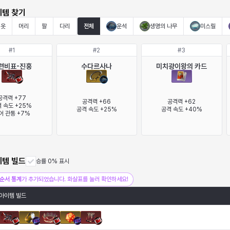
이템 찾기
옷
머리
팔
다리
전체
운석
생명의 나무
미스릴
#
1
#
2
#
3
련비표-진홍
수다르사나
미치광이왕의 카드
공격력 +77

공격력 +66

공격력 +62

 속도 +25%

공격 속도 +25%
공격 속도 +40%
어 관통 +7%
이템 빌드
승률 0% 표시
순서 통계
가 추가되었습니다. 화살표를 눌러 확인하세요!
아이템 빌드