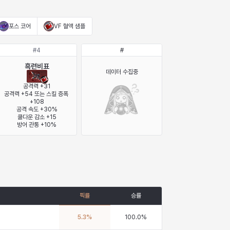
포스 코어
VF 혈액 샘플
#
4
#
흑련비표
데이터 수집중
공격력 +31

공격력 +54 또는 스킬 증폭 
+108

공격 속도 +30%

쿨다운 감소 +15

방어 관통 +10%
픽률
승률
5.3
%
100.0
%