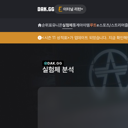
이터널 리턴
순위표
유니온
실험체
통계
아이템
루트
e스포츠/스트리머
즐
<시즌 11 성적표>가 업데이트 되었습니다. 지금 확인해보
DAK.GG
실험체 분석