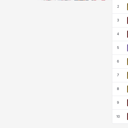
비형
샬럿
셀린
쇼우
2
3
쇼이치
수아
슈린
시셀라
4
5
실비아
아델라
아드리아나
아디나
6
아르다
아비게일
아야
아이솔
7
8
아이작
알렉스
알론소
얀
9
10
에스텔
에이든
에키온
엘레나