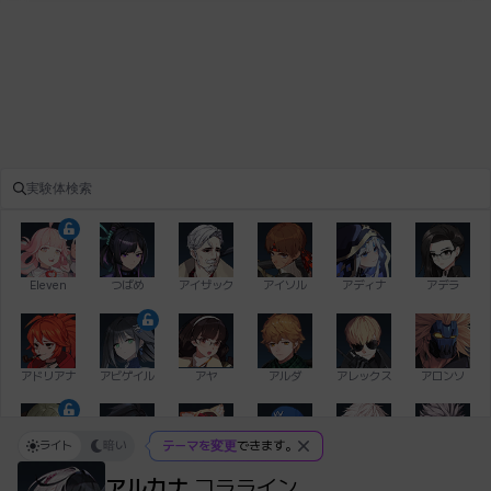
Eleven
つばめ
アイザック
アイソル
アディナ
アデラ
アドリアナ
アビゲイル
アヤ
アルダ
アレックス
アロンソ
ライト
暗い
テーマを変更
できます。
イアン
イシュトヴァーン
イレム
ウィリアム
エイデン
エキオン
アルカナ
コラライン