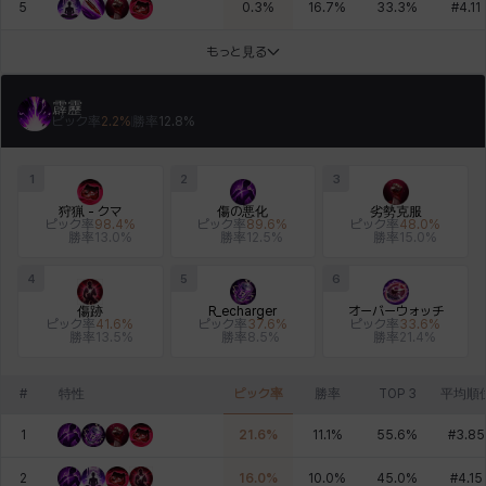
5
0.3
%
16.7
%
33.3
%
#
4.11
もっと見る
ロッジ
ヴァーニャ
彰一
莉央
雪
霹靂
ピック率
2.2
%
勝率
12.8
%
1
2
3
狩猟 - クマ
傷の悪化
劣勢克服
ピック率
98.4
%
ピック率
89.6
%
ピック率
48.0
%
勝率
13.0
%
勝率
12.5
%
勝率
15.0
%
4
5
6
傷跡
R_echarger
オーバーウォッチ
ピック率
41.6
%
ピック率
37.6
%
ピック率
33.6
%
勝率
13.5
%
勝率
8.5
%
勝率
21.4
%
#
特性
ピック率
勝率
TOP 3
平均順
1
21.6
%
11.1
%
55.6
%
#
3.85
2
16.0
%
10.0
%
45.0
%
#
4.15