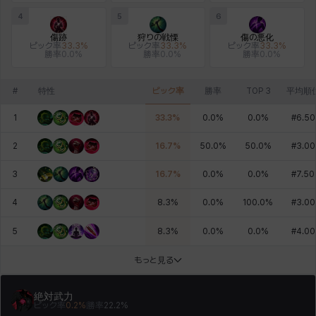
4
5
6
傷跡
狩りの戦慄
傷の悪化
ピック率
33.3
%
ピック率
33.3
%
ピック率
33.3
%
勝率
0.0
%
勝率
0.0
%
勝率
0.0
%
#
特性
ピック率
勝率
TOP 3
平均順
1
33.3
%
0.0
%
0.0
%
#
6.50
2
16.7
%
50.0
%
50.0
%
#
3.00
3
16.7
%
0.0
%
0.0
%
#
7.50
4
8.3
%
0.0
%
100.0
%
#
3.00
5
8.3
%
0.0
%
0.0
%
#
4.00
もっと見る
絶対武力
ピック率
0.2
%
勝率
22.2
%