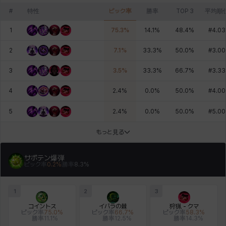
#
特性
ピック率
勝率
TOP 3
平均順
1
75.3
%
14.1
%
48.4
%
#
4.03
2
7.1
%
33.3
%
50.0
%
#
3.00
3
3.5
%
33.3
%
66.7
%
#
3.33
4
2.4
%
0.0
%
50.0
%
#
4.00
5
2.4
%
0.0
%
50.0
%
#
5.00
もっと見る
サボテン爆弾
ピック率
0.2
%
勝率
8.3
%
1
2
3
コイントス
イバラの棘
狩猟 - クマ
ピック率
75.0
%
ピック率
66.7
%
ピック率
58.3
%
勝率
11.1
%
勝率
12.5
%
勝率
14.3
%