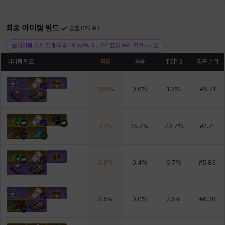
최종 아이템 빌드
헤이즈
헨리
승률 0% 표시
현우
혜진
히스이
아이템 순서 통계
가 추가되었습니다. 화살표를 눌러 확인하세요!
아이템 빌드
픽률
승률
TOP 3
평균 순위
10.0
%
0.0
%
1.3
%
#
6.71
7.1
%
25.7
%
70.7
%
#
2.71
4.8
%
0.4
%
6.7
%
#
5.83
3.5
%
0.0
%
2.5
%
#
6.28