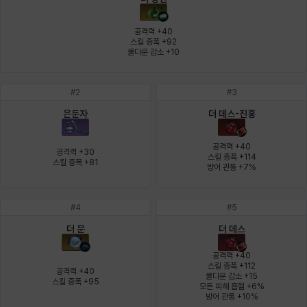
에스텔
에이든
에키온
엘레나
엠마
요한
공격력 +40

스킬 증폭 +92

쿨다운 감소 +10
윌리엄
유민
유스티나
유키
이렘
이바
#
2
#
3
은둔자
더 데스-진홍
이슈트반
이안
일레븐
자히르
재키
제니
공격력 +40

공격력 +30

스킬 증폭 +114

스킬 증폭 +81
방어 관통 +7%
츠바메
카밀로
카티야
칼라
캐시
케네스
#
4
#
5
더 문
더 데스
코렐라인
크레이버
클로에
키아라
타지아
테오도르
공격력 +40

스킬 증폭 +112

공격력 +40

쿨다운 감소 +15

스킬 증폭 +95
모든 피해 흡혈 +6%

펜리르
펠릭스
프리야
피오라
피올로
하트
방어 관통 +10%