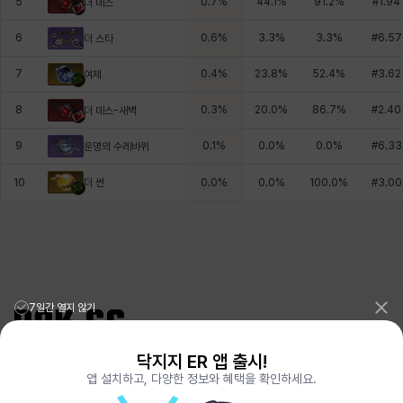
5
0.7
%
44.1
%
91.2
%
#
1.94
더 데스
6
0.6
%
3.3
%
3.3
%
#
6.57
더 스타
7
0.4
%
23.8
%
52.4
%
#
3.62
여제
8
0.3
%
20.0
%
86.7
%
#
2.40
더 데스-새벽
9
0.1
%
0.0
%
0.0
%
#
6.33
운명의 수레바퀴
더 썬
10
0.0
%
0.0
%
100.0
%
#
3.00
7일간 열지 않기
닥지지 ER 앱 출시!
리그오브레전드 전적검색 포로지지
PORO.GG
앱 설치하고, 다양한 정보와 혜택을 확인하세요.
전략적팀전투 TFT 전적검색 롤체지지
LOLCHESS.GG
메이플스토리 종합통계
MAPLE.GG