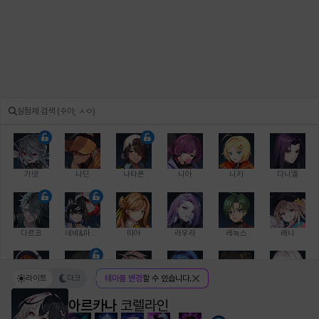
가넷
나딘
나타폰
니아
니키
다니엘
다르코
데비&마를렌
띠아
라우라
레녹스
레니
라이트
다크
테마를 변경
할 수 있습니다.
레온
로지
루크
르노어
리 다이린
리오
아르카나
코렐라인