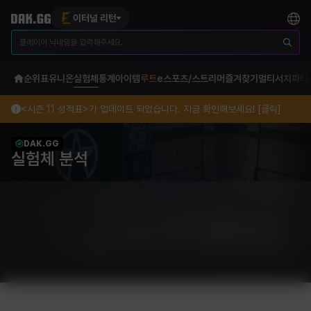
이터널 리턴
순위표
유니온
실험체
통계
아이템
루트
e스포츠/스트리머
즐겨찾기
멀티서치
파티
<시즌 11 성적표>가 업데이트 되었습니다. 지금 확인해보세요! [클릭]
DAK.GG
실험체 분석