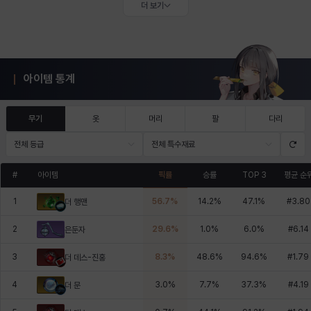
더 보기
아이템 통계
무기
옷
머리
팔
다리
전체 등급
전체 특수재료
#
아이템
픽률
승률
TOP 3
평균 순
1
56.7
%
14.2
%
47.1
%
#
3.80
더 행맨
2
29.6
%
1.0
%
6.0
%
#
6.14
은둔자
3
8.3
%
48.6
%
94.6
%
#
1.79
더 데스-진홍
4
3.0
%
7.7
%
37.3
%
#
4.19
더 문