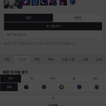
D
Q
W
E
R
T
마르티나
마이
마커스
매그너스
미르카
바냐
일반
코발트
100.0%
바바라
버니스
블레어
비앙카
비형
샬럿
최근 7일 (v12.0)
프리 시즌 기간에는 랭크 모드 대신 일반 모드 통계가 제공됩니다.
셀린
쇼우
쇼이치
수아
슈린
시셀라
아이템
개요
루트
특성
전술 스킬
스킬
소개
실비아
아델라
아드리아나
아디나
아르다
아비게일
빠른 아이템 찾기
무기
옷
머리
팔
다리
전체
아야
아이솔
아이작
알렉스
알론소
얀
#
1
더 행맨