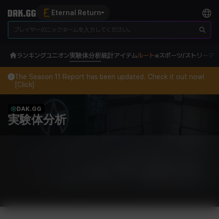
Eternal Return
ランキング
ユニオン
実験体分析
統計
アイテム
ルート
eスポーツ/ストリーマ
The Season 11 Report has been updated. Check it out now!
[Click]
DAK.GG
実験体分析