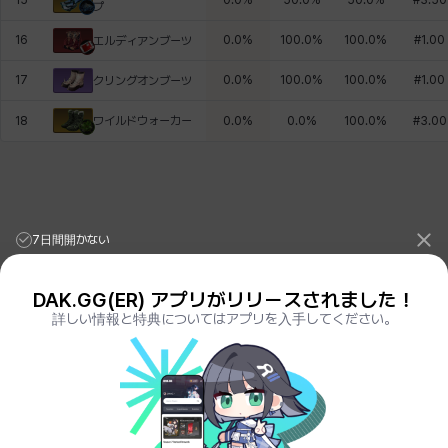
15
0.0
%
50.0
%
50.0
%
#
3.50
プ
16
0.0
%
100.0
%
100.0
%
#
1.00
エルディアンブーツ
17
0.0
%
100.0
%
100.0
%
#
1.00
クリングオンブーツ
ワイルドウォーカー
18
0.0
%
0.0
%
100.0
%
#
3.00
7日間開かない
DAK.GG(ER) アプリがリリースされました！
詳しい情報と特典についてはアプリを入手してください。
League of Legends Stats
PORO.GG
Teamfight Tactics Stats
LOLCHESS.GG
Valorant Stats
VALORANT.DAK.GG
PUBG Stats
PUBG.DAK.GG
Eternal Return Stats
ER.DAK.GG
Genshin Impact Stats
GENSHIN.DAK.GG
Deadlock
DEADLOCK.DAK.GG