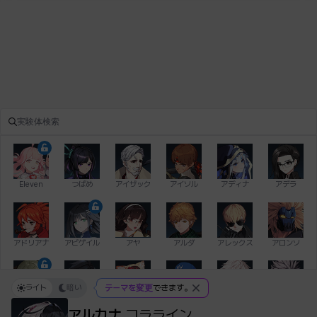
Eleven
つばめ
アイザック
アイソル
アディナ
アデラ
アドリアナ
アビゲイル
アヤ
アルダ
アレックス
アロンソ
ライト
暗い
テーマを変更
できます。
イアン
イシュトヴァーン
イレム
ウィリアム
エイデン
エキオン
アルカナ
コラライン