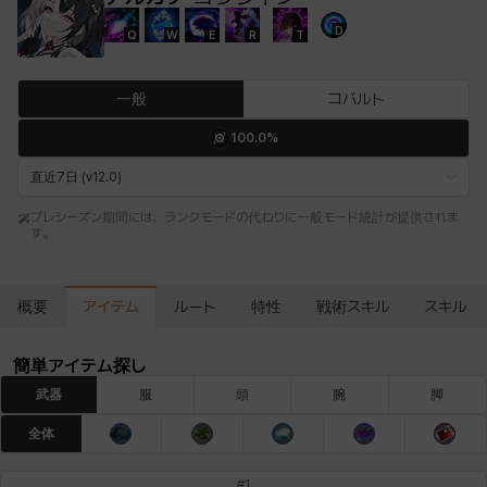
D
Q
W
E
R
T
エステル
エマ
エレナ
エヴァ
カティア
カミロ
一般
コバルト
100.0%
カーラ
ガーネット
キアラ
キャッシー
クレイヴァー
クロエ
直近7日 (v12.0)
プレシーズン期間には、ランクモードの代わりに一般モード統計が提供されま
す。
ケネス
コラライン
ザヒル
シウカイ
シセラ
シャーロット
アイテム
概要
ルート
特性
戦術スキル
スキル
シュリン
シルヴィア
ジェニー
ジャッキー
スア
セリーヌ
簡単アイテム探し
武器
服
頭
腕
脚
タジア
ダイリン
ダニエル
ダルコ
ティア
テオドール
全体
#
1