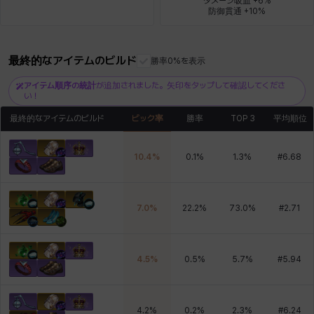
ダメージ吸血 +6%

防御貫通 +10%
ロッジ
ヴァーニャ
彰一
莉央
雪
最終的なアイテムのビルド
勝率0%を表示
アイテム順序の統計
が追加されました。矢印をタップして確認してくださ
い！
最終的なアイテムのビルド
ピック率
勝率
TOP 3
平均順位
10.4
%
0.1
%
1.3
%
#
6.68
7.0
%
22.2
%
73.0
%
#
2.71
4.5
%
0.5
%
5.7
%
#
5.94
4.2
%
0.2
%
2.3
%
#
6.24