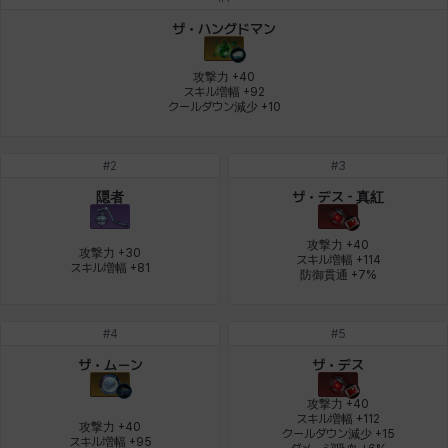
デビー&マーリン
ナタポン
ナディン
ニア
ニッキー
ハート
ザ・ハングドマン
攻撃力 +40

スキル増幅 +92

クールダウン減少 +10
バニス
バーバラ
ヒスイ
ヒョヌ
ビアンカ
ビヒョン
#
2
#
3
ピオロ
フィオラ
フェリックス
フェンリル
ブレア
プリヤ
隠者
ザ・デス - 真紅
攻撃力 +40

攻撃力 +30

スキル増幅 +114

スキル増幅 +81
ヘイズ
ヘジン
ヘンリー
マイ
マグヌス
マルティナ
防御貫通 +7%
#
4
#
5
マーカス
ミルカ
ヤン
ユスティナ
ユミン
ヨハン
ザ・ムーン
ザ・デス
攻撃力 +40

スキル増幅 +112

攻撃力 +40

クールダウン減少 +15

ラウラ
ルク
レオン
レニ
レノア
レノックス
スキル増幅 +95