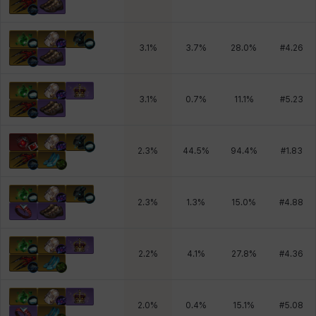
3.1
%
3.7
%
28.0
%
#
4.26
3.1
%
0.7
%
11.1
%
#
5.23
2.3
%
44.5
%
94.4
%
#
1.83
2.3
%
1.3
%
15.0
%
#
4.88
2.2
%
4.1
%
27.8
%
#
4.36
2.0
%
0.4
%
15.1
%
#
5.08