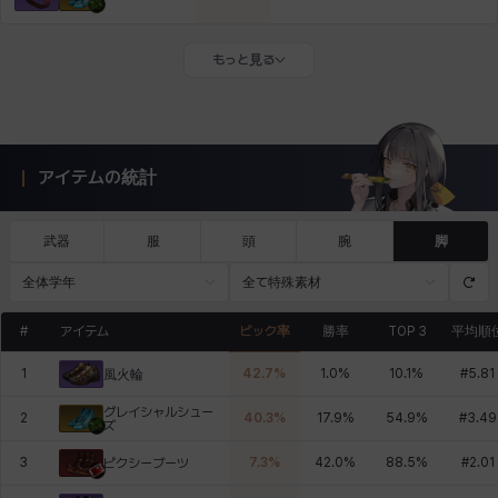
もっと見る
アイテムの統計
武器
服
頭
腕
脚
全体学年
全て特殊素材
#
アイテム
ピック率
勝率
TOP 3
平均順
1
42.7
%
1.0
%
10.1
%
#
5.81
風火輪
グレイシャルシュー
2
40.3
%
17.9
%
54.9
%
#
3.49
ズ
3
7.3
%
42.0
%
88.5
%
#
2.01
ピクシーブーツ