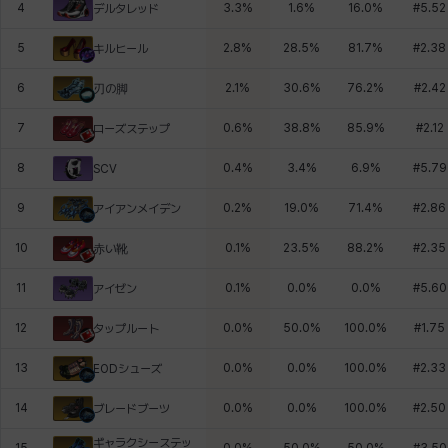
4
3.3
%
1.6
%
16.0
%
#
5.52
デルタレッド
5
2.8
%
28.5
%
81.7
%
#
2.38
キルヒール
6
2.1
%
30.6
%
76.2
%
#
2.42
刃の脚
7
0.6
%
38.8
%
85.9
%
#
2.12
ローズステップ
8
0.4
%
3.4
%
6.9
%
#
5.79
SCV
9
0.2
%
19.0
%
71.4
%
#
2.86
アイアンメイデン
10
0.1
%
23.5
%
88.2
%
#
2.35
赤い靴
11
0.1
%
0.0
%
0.0
%
#
5.60
アイゼン
12
0.0
%
50.0
%
100.0
%
#
1.75
タップルート
13
0.0
%
0.0
%
100.0
%
#
2.33
EODシューズ
14
0.0
%
0.0
%
100.0
%
#
2.50
ブレードブーツ
ギャラクシーステッ