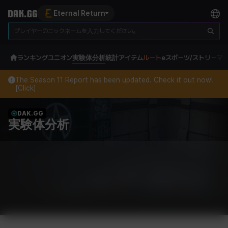
Eternal Return
ランキング
ユニオン
実験体分析
統計
アイテム
ルート
eスポーツ/ストリーマ
The Season 11 Report has been updated. Check it out now!
[Click]
DAK.GG
実験体分析