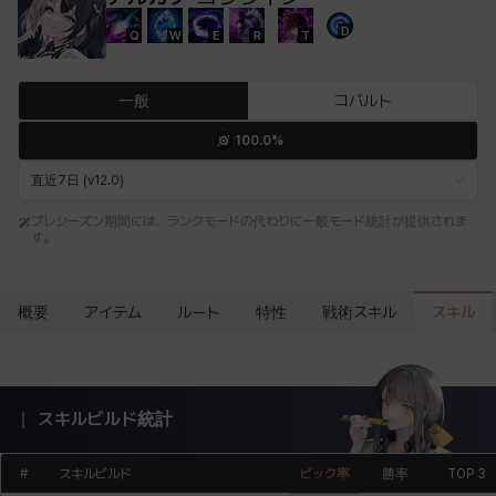
D
Q
W
E
R
T
エステル
エマ
エレナ
エヴァ
カティア
カミロ
一般
コバルト
100.0%
カーラ
ガーネット
キアラ
キャッシー
クレイヴァー
クロエ
直近7日 (v12.0)
プレシーズン期間には、ランクモードの代わりに一般モード統計が提供されま
す。
ケネス
コラライン
ザヒル
シウカイ
シセラ
シャーロット
スキル
概要
アイテム
ルート
特性
戦術スキル
シュリン
シルヴィア
ジェニー
ジャッキー
スア
セリーヌ
スキルビルド統計
タジア
ダイリン
ダニエル
ダルコ
ティア
テオドール
#
スキルビルド
ピック率
勝率
TOP 3