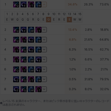
1
34.6
%
26.3
%
73.6
%
Q
E
T
W
デビー&マーリン
ナタポン
ナディン
ニア
ニッキー
ハート
1
2
3
4
5
6
7
8
9
10
11
12
13
14
15
E
W
Q
Q
Q
R
Q
E
Q
E
R
E
E
W
W
バニス
バーバラ
ヒスイ
ヒョヌ
ビアンカ
ビヒョン
2
13.4
%
2.8
%
18.8
%
Q
E
W
T
3
6.8
%
21.6
%
64.8
%
Q
T
E
W
ピオロ
フィオラ
フェリックス
フェンリル
ブレア
プリヤ
4
6.3
%
16.5
%
62.7
%
T
Q
E
W
5
1.2
%
6.6
%
37.7
%
T
Q
W
E
ヘイズ
ヘジン
ヘンリー
マイ
マグヌス
マルティナ
6
1.0
%
2.2
%
21.1
%
Q
T
W
E
7
0.5
%
31.8
%
79.5
%
E
Q
T
W
マーカス
ミルカ
ヤン
ユスティナ
ユミン
ヨハン
8
0.3
%
8.0
%
32.0
%
E
Q
W
T
レベル 15 未満のキャラクター、またはピック率が非常に低いキャラクターのレコード
は表示されません
ラウラ
ルク
レオン
レニ
レノア
レノックス