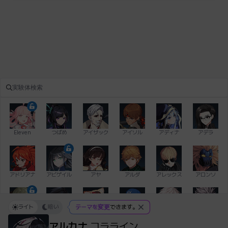
Eleven
つばめ
アイザック
アイソル
アディナ
アデラ
アドリアナ
アビゲイル
アヤ
アルダ
アレックス
アロンソ
ライト
暗い
テーマを変更
できます。
イアン
イシュトヴァーン
イレム
ウィリアム
エイデン
エキオン
アルカナ
コラライン