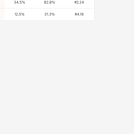
34.5
%
82.8
%
#
2.24
12.5
%
31.3
%
#
4.19