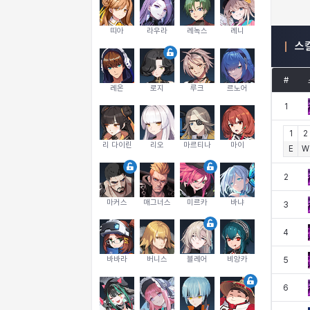
띠아
라우라
레녹스
레니
스
#
레온
로지
루크
르노어
1
1
2
리 다이린
리오
마르티나
마이
E
W
2
마커스
매그너스
미르카
바냐
3
4
바바라
버니스
블레어
비앙카
5
6