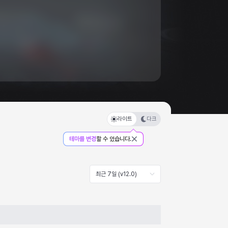
라이트
다크
테마를 변경
할 수 있습니다.
최근 7일 (v12.0)