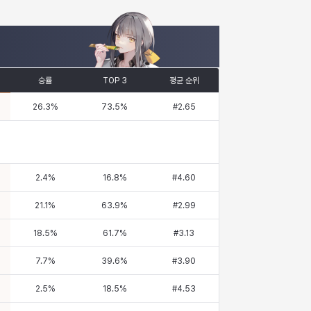
승률
TOP 3
평균 순위
26.3
%
73.5
%
#
2.65
2.4
%
16.8
%
#
4.60
21.1
%
63.9
%
#
2.99
18.5
%
61.7
%
#
3.13
7.7
%
39.6
%
#
3.90
2.5
%
18.5
%
#
4.53