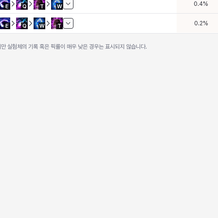
0.4
%
E
Q
T
W
0.2
%
E
Q
W
T
미만 실험체의 기록 혹은 픽률이 매우 낮은 경우는 표시되지 않습니다.