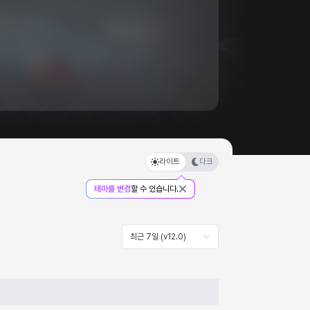
라이트
다크
테마를 변경
할 수 있습니다.
최근 7일 (v12.0)