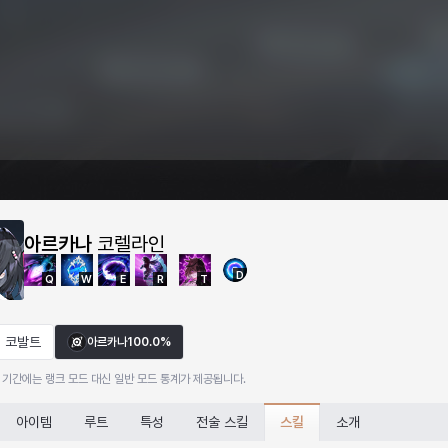
아르카나
코렐라인
D
Q
W
E
R
T
코발트
아르카나
100.0%
 기간에는 랭크 모드 대신 일반 모드 통계가 제공됩니다.
스킬
아이템
루트
특성
전술 스킬
소개