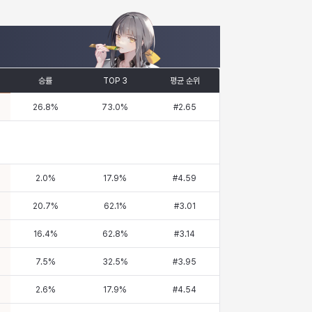
승률
TOP 3
평균 순위
26.8
%
73.0
%
#
2.65
2.0
%
17.9
%
#
4.59
20.7
%
62.1
%
#
3.01
16.4
%
62.8
%
#
3.14
7.5
%
32.5
%
#
3.95
2.6
%
17.9
%
#
4.54