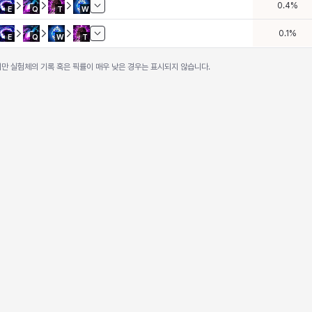
0.4
%
E
Q
T
W
0.1
%
E
Q
W
T
미만 실험체의 기록 혹은 픽률이 매우 낮은 경우는 표시되지 않습니다.