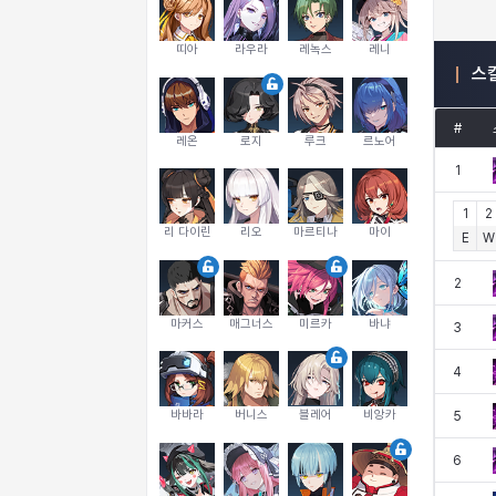
띠아
라우라
레녹스
레니
스
#
레온
로지
루크
르노어
1
1
2
리 다이린
리오
마르티나
마이
E
W
2
마커스
매그너스
미르카
바냐
3
4
바바라
버니스
블레어
비앙카
5
6