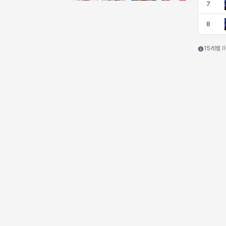
7
비형
샬럿
셀린
쇼우
8
쇼이치
수아
슈린
시셀라
15레벨 
실비아
아델라
아드리아나
아디나
아르다
아비게일
아야
아이솔
아이작
알렉스
알론소
얀
에스텔
에이든
에키온
엘레나