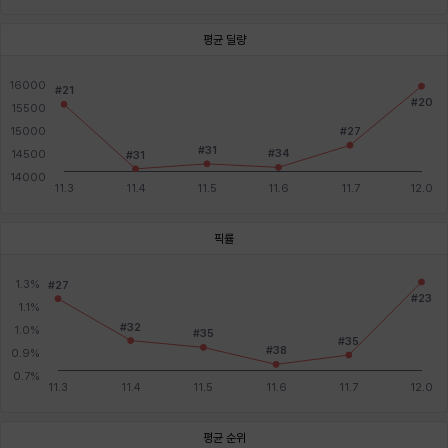
평균 딜량
픽률
평균 순위