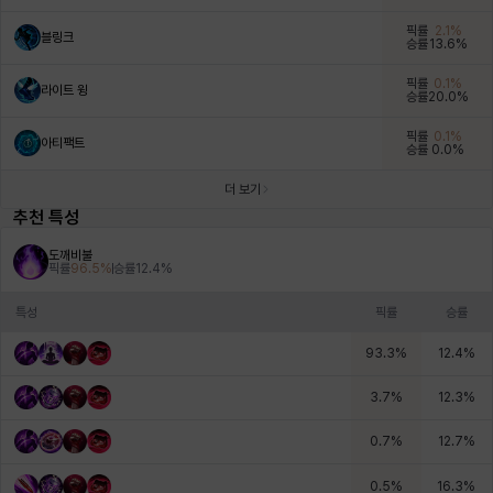
픽률
2.1
%
블링크
승률
13.6
%
헤이즈
헨리
현우
혜진
히스이
픽률
0.1
%
라이트 윙
승률
20.0
%
픽률
0.1
%
아티팩트
승률
0.0
%
더 보기
추천 특성
도깨비불
픽률
96.5
%
승률
12.4
%
특성
픽률
승률
93.3
%
12.4
%
3.7
%
12.3
%
0.7
%
12.7
%
0.5
%
16.3
%