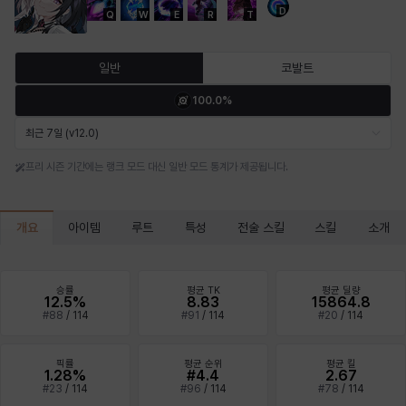
D
Q
W
E
R
T
마르티나
마이
마커스
매그너스
미르카
바냐
일반
코발트
100.0%
바바라
버니스
블레어
비앙카
비형
샬럿
최근 7일 (v12.0)
프리 시즌 기간에는 랭크 모드 대신 일반 모드 통계가 제공됩니다.
셀린
쇼우
쇼이치
수아
슈린
시셀라
개요
아이템
루트
특성
전술 스킬
스킬
소개
실비아
아델라
아드리아나
아디나
아르다
아비게일
승률
평균 TK
평균 딜량
12.5%
8.83
15864.8
#
88
/
114
#
91
/
114
#
20
/
114
아야
아이솔
아이작
알렉스
알론소
얀
픽률
평균 순위
평균 킬
1.28%
#4.4
2.67
#
23
/
114
#
96
/
114
#
78
/
114