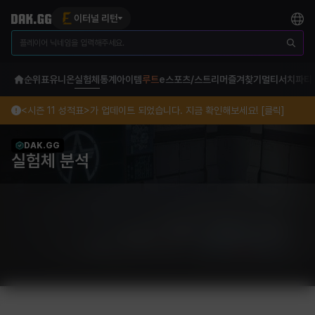
이터널 리턴
순위표
유니온
실험체
통계
아이템
루트
e스포츠/스트리머
즐겨찾기
멀티서치
파티
<시즌 11 성적표>가 업데이트 되었습니다. 지금 확인해보세요! [클릭]
DAK.GG
실험체 분석