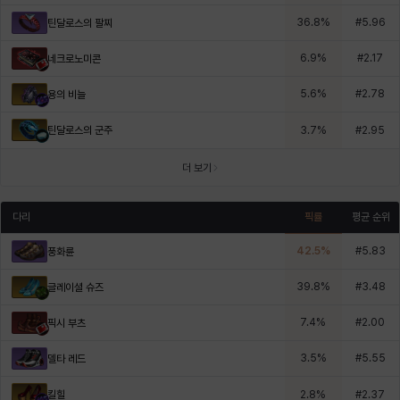
36.8
%
#
5.96
틴달로스의 팔찌
6.9
%
#
2.17
네크로노미콘
5.6
%
#
2.78
용의 비늘
틴달로스의 군주
3.7
%
#
2.95
더 보기
다리
픽률
평균 순위
42.5
%
#
5.83
풍화륜
39.8
%
#
3.48
글레이셜 슈즈
7.4
%
#
2.00
픽시 부츠
3.5
%
#
5.55
델타 레드
킬힐
2.8
%
#
2.37