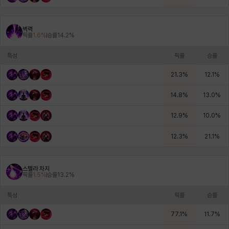
벽력
픽률
1.6
%
승률
14.2
%
특성
픽률
승률
21.3
%
12.1
%
14.8
%
13.0
%
12.9
%
10.0
%
12.3
%
21.1
%
스텔라 차지
픽률
1.5
%
승률
13.2
%
특성
픽률
승률
77.1
%
11.7
%