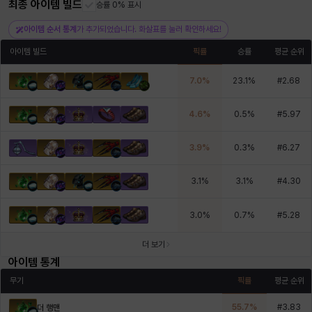
최종 아이템 빌드
승률 0% 표시
아이템 순서 통계
가 추가되었습니다. 화살표를 눌러 확인하세요!
아이템 빌드
픽률
승률
평균 순위
7.0
%
23.1
%
#
2.68
4.6
%
0.5
%
#
5.97
3.9
%
0.3
%
#
6.27
3.1
%
3.1
%
#
4.30
3.0
%
0.7
%
#
5.28
더 보기
아이템 통계
무기
픽률
평균 순위
55.7
%
#
3.83
더 행맨