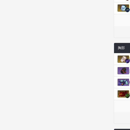
西尔维娅
费利克斯
达尔科
里昂
阿尔达
阿德拉
阿德瑞娜
阿迪娜
胸部
阿隆索
阿雅
雪
雪琳
雷妮
马库斯
马格努斯
黛比&玛莲
鼻荆