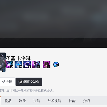
圣器
卡洛琳
D
Q
W
E
R
T
钴协议
圣器
100.0%
期间，统计将以一般模式而非排位模式提供。
物品
路径
潜能
战术技能
技能
介绍