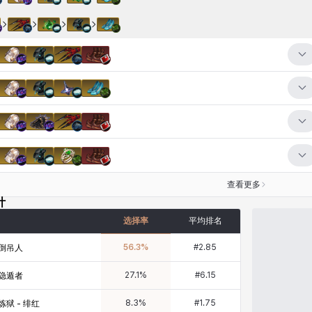
查看更多
计
选择率
平均排名
56.3
%
#
2.85
倒吊人
27.1
%
#
6.15
隐遁者
8.3
%
#
1.75
炼狱 - 绯红