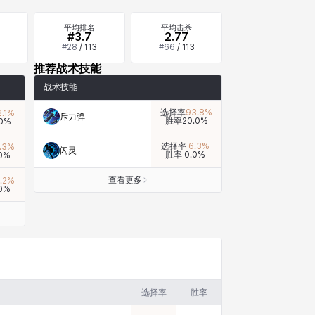
平均排名
平均击杀
#3.7
2.77
#
28
/
113
#
66
/
113
推荐战术技能
战术技能
选择率
93.8
%
.1
%
斥力弹
胜率
20.0
%
0
%
选择率
6.3
%
.3
%
闪灵
胜率
0.0
%
0
%
查看更多
.2
%
0
%
选择率
胜率