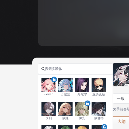
Eleven
万尼亚
丹尼尔
亚历克斯
一般
季前赛
亨利
伊娃
伊安
伊舒特
大纲