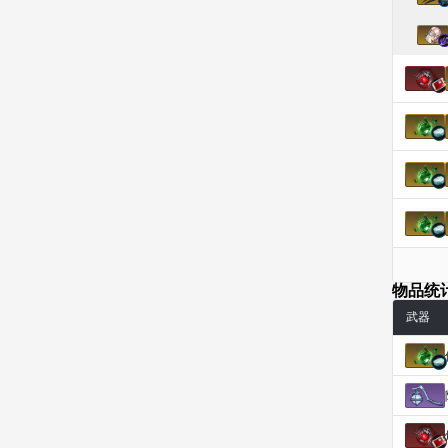
珍妮
皮奥洛
盖瑞特
秀雅
米尔卡
约翰
纳塔朋
翡翠
肯尼思
艾丝蒂尔
艾比盖尔
艾玛
物品统
艾登
芬里尔
芭芭拉
莉央
武器
莉诺尔
菲欧娜
蒂娅
西奥多