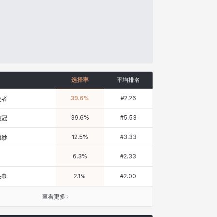
选择率
平均排名
39.6
%
#
2.26
使者
39.6
%
#
5.53
皇冠
12.5
%
#
3.33
面纱
6.3
%
#
2.33
头巾
2.1
%
#
2.00
查看更多