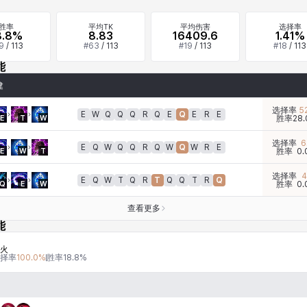
胜率
平均TK
平均伤害
选择率
8.8%
8.83
16409.6
1.41%
9
/
113
#
63
/
113
#
19
/
113
#
18
/
113
能
建
选择率
52
E
W
Q
Q
Q
R
Q
E
Q
E
R
E
E
T
W
胜率
28.
选择率
6
E
Q
W
Q
Q
R
Q
W
Q
W
R
E
E
W
T
胜率
0.
选择率
4
E
Q
W
T
Q
R
T
Q
Q
T
R
Q
Q
E
W
胜率
0.
查看更多
能
火
择率
100.0
%
胜率
18.8
%