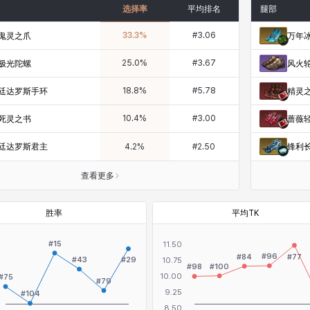
选择率
平均排名
腿部
33.3
%
#
3.06
鬼灵之爪
万年
25.0
%
#
3.67
极光陀螺
风火
18.8
%
#
5.78
廷达罗斯手环
精灵
10.4
%
#
3.00
死灵之书
蔷薇
廷达罗斯君主
锋利
4.2
%
#
2.50
查看更多
胜率
平均TK