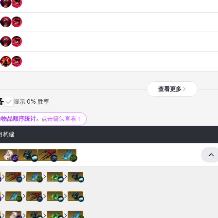
查看更多
备
显示 0% 胜率
加
物品顺序统计
。点击箭头查看！
目构建