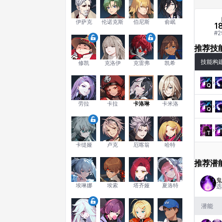
伊萨克
伦诺克斯
伯尼斯
俞岷
1
#
2
推荐技
技能构
修凯
克洛伊
克雷弗
凯希
Q
劳拉
卡拉
卡洛琳
卡米洛
Q
T
卡缇娅
卢克
厄喀翁
哈特
推荐潜
鬼
埃琳娜
埃索
塔齐娅
夏洛特
选
潜能