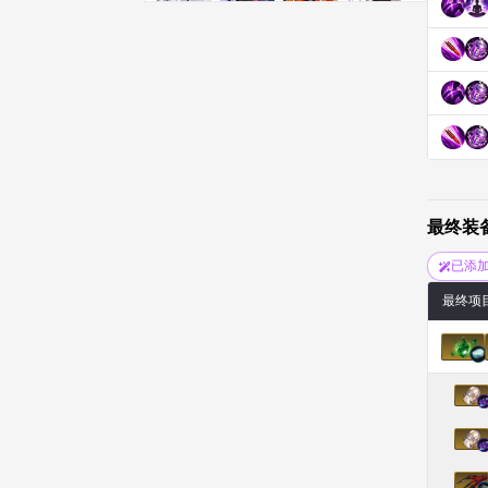
奇娅拉
妮娅
妮琪
威廉
娜町
尤斯蒂娜
布莱尔
希瑟拉
席琳
彰一
慧珍
扎希尔
最终装
已添
扬
普里亚
李黛琳
杰琪
最终项
梅
比安卡
洛兹
海因茨
燕翼
爱琳
玄佑
玛蒂娜