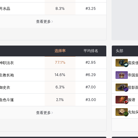
月水晶
8.3
%
#
3.25
查看更多
选择率
平均排名
头部
77.1
%
#
2.95
神职法衣
瘟疫
14.6
%
#
6.29
主教长袍
帝国
6.3
%
#
7.00
御史衣
暗影
血色斗篷
脸谱
2.1
%
#
3.00
先知
查看更多