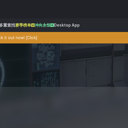
多重查找
赛季榜单
冲向永恒
Desktop App
 it out now! [Click]