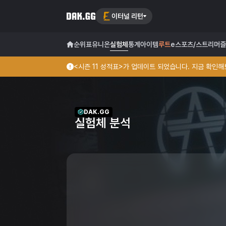
이터널 리턴
순위표
유니온
실험체
통계
아이템
루트
e스포츠/스트리머
즐
<시즌 11 성적표>가 업데이트 되었습니다. 지금 확인해보
DAK.GG
실험체 분석