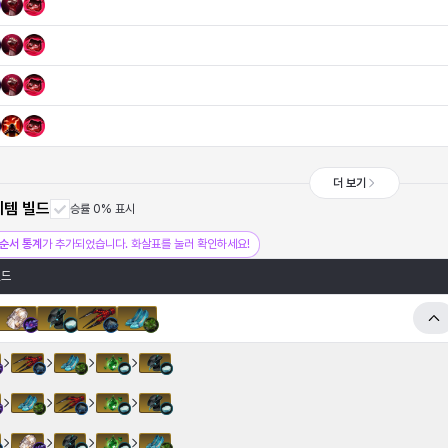
더 보기
이템 빌드
승률 0% 표시
순서 통계
가 추가되었습니다. 화살표를 눌러 확인하세요!
빌드