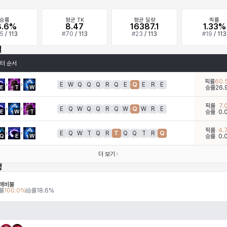
승률
평균 TK
평균 딜량
픽률
8.6%
8.47
16387.1
1.33%
5
/
113
#
70
/
113
#
23
/
113
#
19
/
113
킬
터 순서
픽률
60.
E
W
Q
Q
Q
R
Q
E
Q
E
R
E
E
T
W
승률
26.
픽률
7.
E
Q
W
Q
Q
R
Q
W
Q
W
R
E
E
W
T
승률
0.
픽률
4.
E
Q
W
T
Q
R
T
Q
Q
T
R
Q
Q
E
W
승률
0.
더 보기
성
깨비불
률
100.0
%
승률
18.6
%