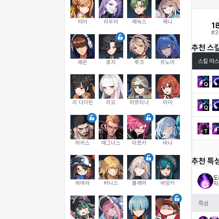
띠아
라우라
레녹스
레니
1
#
3
추천 스
스킬 마스
레온
로지
루크
르노어
Q
리 다이린
리오
마르티나
마이
Q
T
마커스
매그너스
미르카
바냐
추천 특
도
바바라
버니스
블레어
비앙카
픽
특성