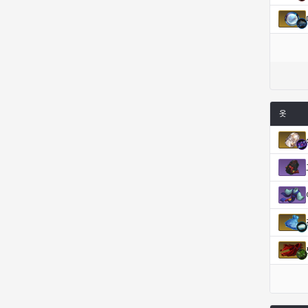
코렐라인
크레이버
클로에
키아라
타지아
테오도르
펜리르
펠릭스
옷
프리야
피오라
피올로
하트
헤이즈
헨리
현우
혜진
히스이