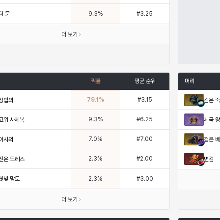
더 문
9.3
%
#
3.25
더 보기
픽률
평균 순위
머리
79.1
%
#
3.15
성법의
검은 
9.3
%
#
6.25
고위 사제복
제국 
7.0
%
#
7.00
어사의
검은 
2.3
%
#
2.00
진은 드레스
변검
핏빛 망토
2.3
%
#
3.00
더 보기