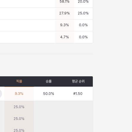
58.1
%
20.0
%
27.9
%
25.0
%
9.3
%
0.0
%
4.7
%
0.0
%
픽률
승률
평균 순위
9.3
%
50.0
%
#
1.50
25.0
%
25.0
%
25.0
%