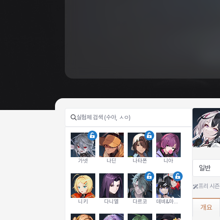
가넷
나딘
나타폰
니아
일반
프리 시즌
니키
다니엘
다르코
데비&마를렌
개요