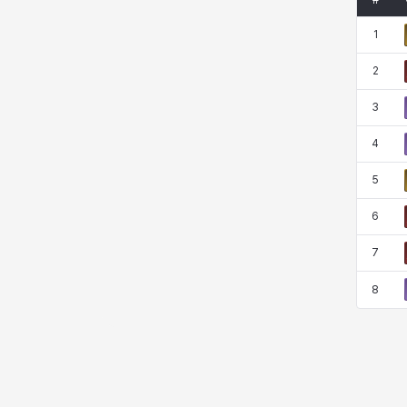
#
코렐라인
크레이버
클로에
키아라
1
2
타지아
테오도르
펜리르
펠릭스
3
4
프리야
피오라
피올로
하트
5
6
헤이즈
헨리
현우
혜진
7
8
히스이