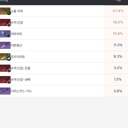
아이템
픽률
41.4
%
소울 리퍼
18.0
%
비색 단검
15.8
%
마하라자
11.3
%
카른웬난
8.3
%
프라가라흐
3.0
%
비색 단검-진홍
1.5
%
비색 단검-새벽
다마스커스 가시
0.8
%