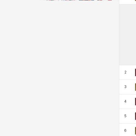
비형
샬럿
셀린
쇼우
쇼이치
수아
슈린
시셀라
실비아
아델라
아드리아나
아디나
2
아르다
아비게일
아야
아이솔
3
4
아이작
알렉스
알론소
얀
5
에스텔
에이든
에키온
엘레나
6