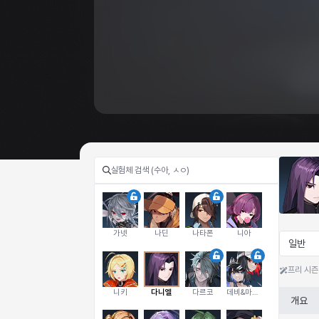
가넷
나딘
나타폰
니아
일반
프리 시즌
니키
다니엘
다르코
데비&마를렌
개요