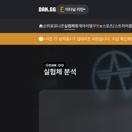
이터널 리턴
순위표
유니온
실험체
통계
아이템
루트
e스포츠/스트리머
즐
<시즌 11 성적표>가 업데이트 되었습니다. 지금 확인해보
DAK.GG
실험체 분석