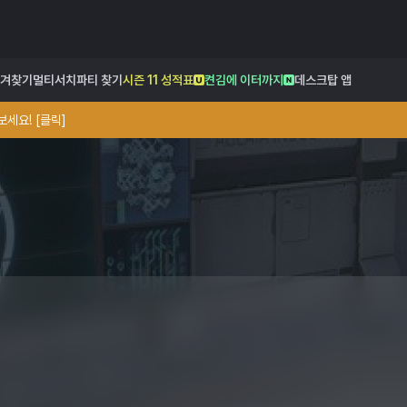
겨찾기
멀티서치
파티 찾기
시즌 11 성적표
켠김에 이터까지
데스크탑 앱
세요! [클릭]