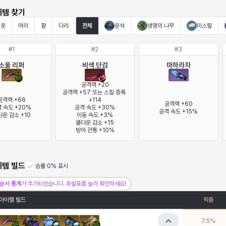
이템 찾기
옷
머리
팔
다리
전체
운석
생명의 나무
미스릴
#
1
#
2
#
3
소울 리퍼
비색 단검
마하라자
공격력 +20

공격력 +57 또는 스킬 증폭 
공격력 +66

+114

공격력 +60

 속도 +20%

공격 속도 +30%

공격 속도 +15%
운 감소 +10
이동 속도 +3%

쿨다운 감소 +15

방어 관통 +10%
이템 빌드
승률 0% 표시
순서 통계
가 추가되었습니다. 화살표를 눌러 확인하세요!
아이템 빌드
픽률
7.5
%