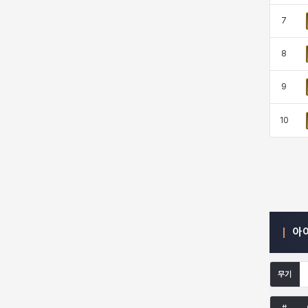
7
엠마
요한
윌리엄
유민
8
9
유스티나
유키
이렘
이바
10
이슈트반
이안
일레븐
자히르
재키
제니
츠바메
카밀로
아
카티야
칼라
캐시
케네스
무기