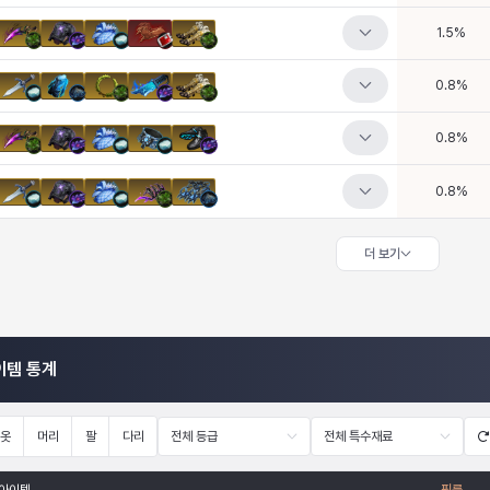
1.5
%
0.8
%
0.8
%
0.8
%
더 보기
이템 통계
옷
머리
팔
다리
전체 등급
전체 특수재료