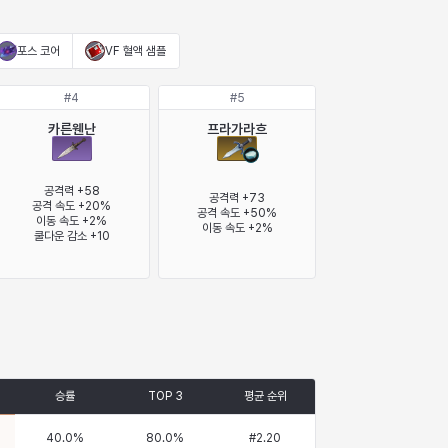
포스 코어
VF 혈액 샘플
#
4
#
5
카른웬난
프라가라흐
공격력 +58

공격력 +73

공격 속도 +20%

공격 속도 +50%

이동 속도 +2%

이동 속도 +2%
쿨다운 감소 +10
승률
TOP 3
평균 순위
40.0
%
80.0
%
#
2.20