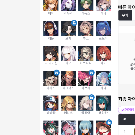
빠른 아
띠아
라우라
레녹스
레니
무기
레온
로지
루크
르노어
리 다이린
리오
마르티나
마이
공격
쿨다
마커스
매그너스
미르카
바냐
최종 아
아이템 
바바라
버니스
블레어
비앙카
#
1