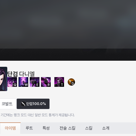
단검
다니엘
D
Q
W
E
R
T
코발트
단검
100.0%
 기간에는 랭크 모드 대신 일반 모드 통계가 제공됩니다.
아이템
루트
특성
전술 스킬
스킬
소개