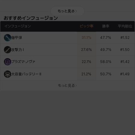
もっと見る
おすすめインフュージョン
インフュージョン
ピック率
勝率
平均順位
徹甲弾
31.1
%
47.7
%
#
1.52
攻撃力 I
27.6
%
49.7
%
#
1.50
プラズマ·ノヴァ
22.1
%
58.0
%
#
1.42
大容量バッテリー Il
21.2
%
50.7
%
#
1.49
もっと見る