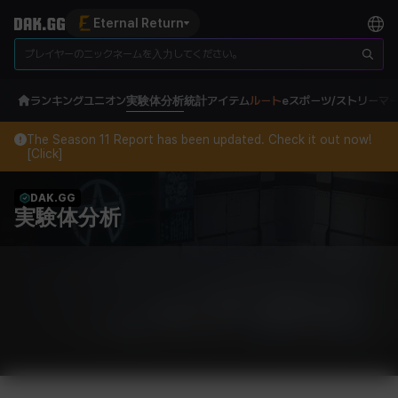
Eternal Return
ランキング
ユニオン
実験体分析
統計
アイテム
ルート
eスポーツ/ストリーマ
The Season 11 Report has been updated. Check it out now!
[Click]
DAK.GG
実験体分析