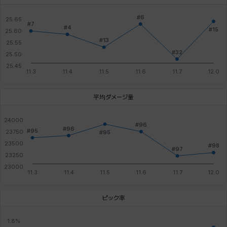
平均ダメージ量
ピック率