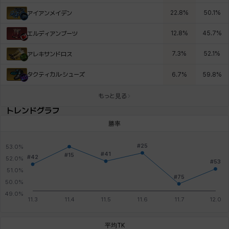
22.8
%
50.1
%
アイアンメイデン
12.8
%
45.7
%
エルディアンブーツ
7.3
%
52.1
%
アレキサンドロス
タクティカル·シューズ
6.7
%
59.8
%
もっと見る
トレンドグラフ
勝率
平均TK