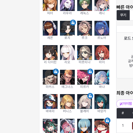
빠른 아
띠아
라우라
레녹스
레니
무기
레온
로지
루크
르노어
로드 
공
공격
리 다이린
리오
마르티나
마이
방
마커스
매그너스
미르카
바냐
최종 아
아이템 
바바라
버니스
블레어
비앙카
#
1