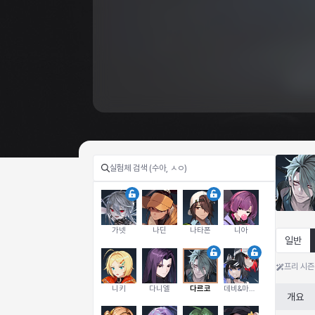
가넷
나딘
나타폰
니아
일반
프리 시즌
니키
다니엘
다르코
데비&마를렌
개요