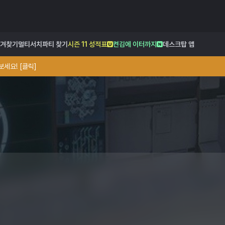
겨찾기
멀티서치
파티 찾기
시즌 11 성적표
켠김에 이터까지
데스크탑 앱
세요! [클릭]