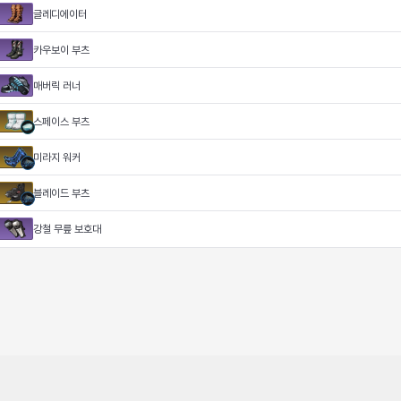
글레디에이터
카우보이 부츠
매버릭 러너
스페이스 부츠
미라지 워커
블레이드 부츠
강철 무릎 보호대