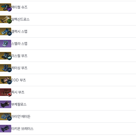
택티컬 슈즈
알렉산드로스
갤럭시 스텝
스텔라 스텝
미스릴 부츠
레이싱 부츠
EOD 부츠
픽시 부츠
부케팔로스
아이언 메이든
타키온 브레이스