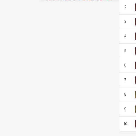
비형
샬럿
셀린
쇼우
2
3
쇼이치
수아
슈린
시셀라
4
5
실비아
아델라
아드리아나
아디나
6
아르다
아비게일
아야
아이솔
7
8
아이작
알렉스
알론소
얀
9
10
에스텔
에이든
에키온
엘레나