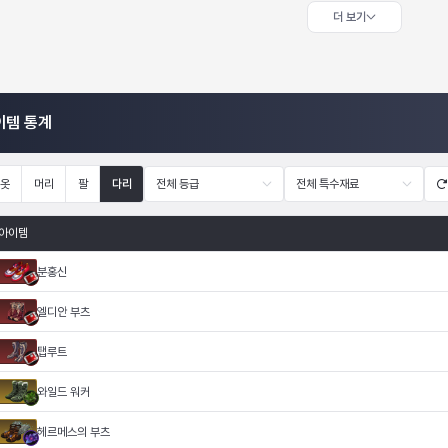
더 보기
이템 통계
옷
머리
팔
다리
전체 등급
전체 특수재료
아이템
분홍신
엘디안 부츠
탭루트
와일드 워커
헤르메스의 부츠