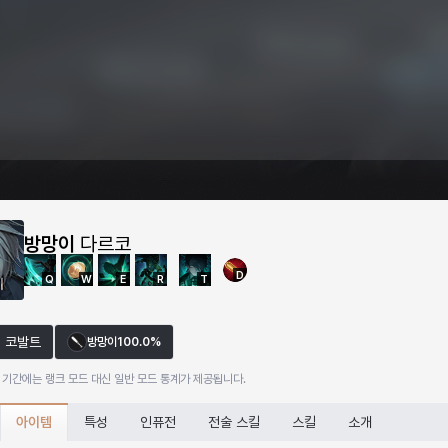
방망이
다르코
D
Q
W
E
R
T
코발트
방망이
100.0%
 기간에는 랭크 모드 대신 일반 모드 통계가 제공됩니다.
아이템
특성
인퓨전
전술 스킬
스킬
소개