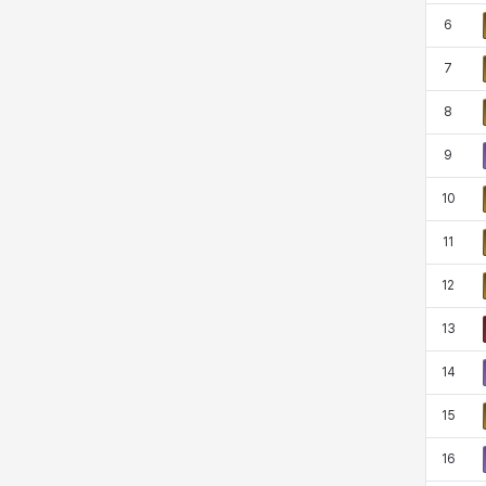
코렐라인
크레이버
클로에
키아라
6
7
8
타지아
테오도르
펜리르
펠릭스
9
10
프리야
피오라
피올로
하트
11
12
헤이즈
헨리
현우
혜진
13
14
히스이
15
16