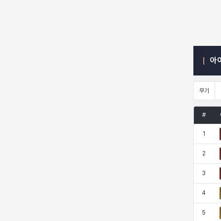
엠마
요한
윌리엄
유민
아
유스티나
유키
이렘
이바
무기
이슈트반
이안
일레븐
자히르
#
1
재키
제니
츠바메
카밀로
2
3
카티야
칼라
캐시
케네스
4
5