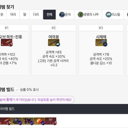
이템 찾기
옷
머리
팔
다리
전체
운석
생명의 나무
미스릴
#
1
#
2
#
3
오브 하트-진홍
여의봉
시체매
공격력 +85

격력 +102

공격력 +78

 속도 +40%

공격 속도 +25%

(고유) 기본 공격 사거리 
어 관통 +7%
쿨다운 감소 +10
+0.2
이템 빌드
승률 0% 표시
순서 통계
가 추가되었습니다. 화살표를 눌러 확인하세요!
아이템 빌드