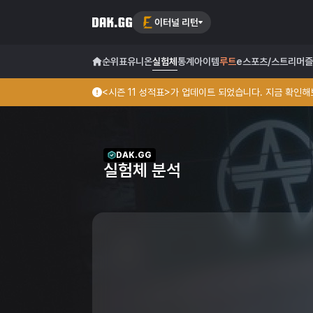
이터널 리턴
순위표
유니온
실험체
통계
아이템
루트
e스포츠/스트리머
즐
<시즌 11 성적표>가 업데이트 되었습니다. 지금 확인해보
DAK.GG
실험체 분석