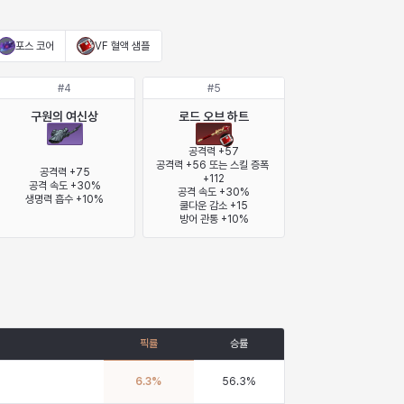
포스 코어
VF 혈액 샘플
#
4
#
5
구원의 여신상
로드 오브 하트
공격력 +57

공격력 +56 또는 스킬 증폭 
공격력 +75

+112

공격 속도 +30%

공격 속도 +30%

생명력 흡수 +10%
쿨다운 감소 +15

방어 관통 +10%
픽률
승률
6.3
%
56.3
%