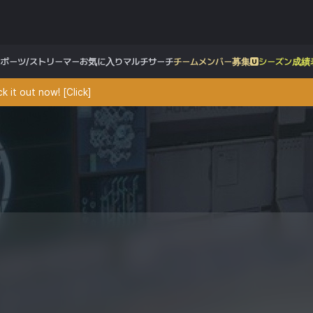
スポーツ/ストリーマー
お気に入り
マルチサーチ
チームメンバー募集
シーズン成績
 it out now! [Click]