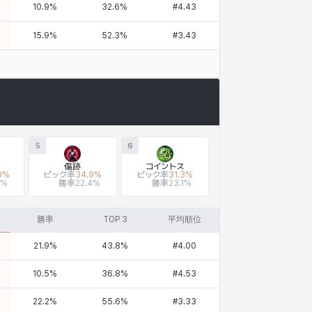
10.9
%
32.6
%
#
4.43
15.9
%
52.3
%
#
3.43
5
6
傷跡
コイントス
0
%
ピック率
34.9
%
ピック率
31.3
%
%
勝率
22.4
%
勝率
23.1
%
勝率
TOP 3
平均順位
21.9
%
43.8
%
#
4.00
10.5
%
36.8
%
#
4.53
22.2
%
55.6
%
#
3.33