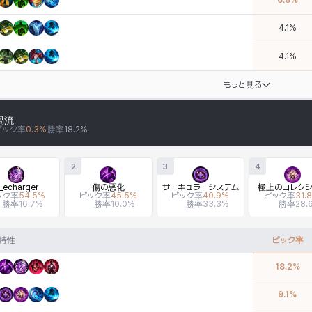
6.8
%
4.1
%
4.1
%
もっと見る
渦流
ピック率
0.3
%
勝率
18.2
%
2
3
4
_echarger
傷の悪化
サーキュラーシステム
極上のコレク
ック率
54.5
%
ピック率
45.5
%
ピック率
40.9
%
ピック率
31.
勝率
16.7
%
勝率
10.0
%
勝率
33.3
%
勝率
28.
特性
ピック率
18.2
%
9.1
%