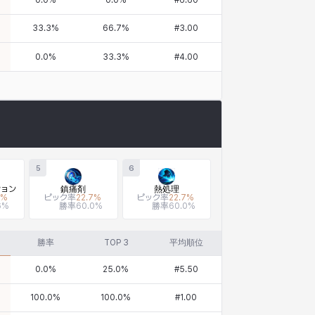
0.0
%
0.0
%
#
6.60
33.3
%
66.7
%
#
3.00
0.0
%
33.3
%
#
4.00
5
6
ション
鎮痛剤
熱処理
8
%
ピック率
22.7
%
ピック率
22.7
%
6
%
勝率
60.0
%
勝率
60.0
%
勝率
TOP 3
平均順位
0.0
%
25.0
%
#
5.50
100.0
%
100.0
%
#
1.00