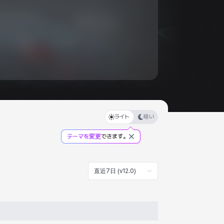
ライト
暗い
テーマを変更
できます。
直近7日 (v12.0)