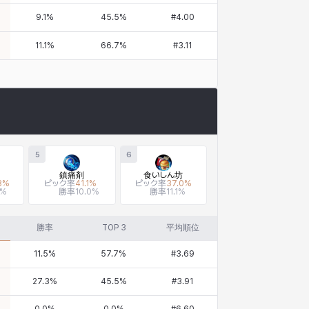
9.1
%
45.5
%
#
4.00
11.1
%
66.7
%
#
3.11
5
6
鎮痛剤
食いしん坊
8
%
ピック率
41.1
%
ピック率
37.0
%
%
勝率
10.0
%
勝率
11.1
%
勝率
TOP 3
平均順位
11.5
%
57.7
%
#
3.69
27.3
%
45.5
%
#
3.91