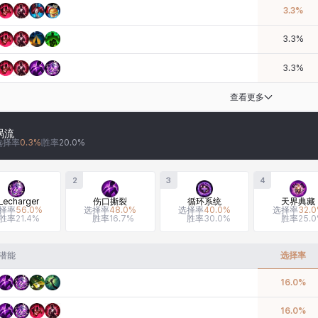
3.3
%
3.3
%
3.3
%
查看更多
涡流
选择率
0.3
%
胜率
20.0
%
2
3
4
_echarger
伤口撕裂
循环系统
天界典藏
择率
56.0
%
选择率
48.0
%
选择率
40.0
%
选择率
32.0
胜率
21.4
%
胜率
16.7
%
胜率
30.0
%
胜率
25.0
潜能
选择率
16.0
%
16.0
%