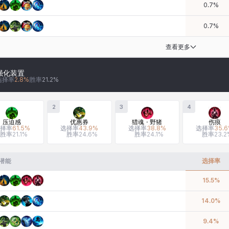
0.7
%
0.7
%
查看更多
强化装置
选择率
2.8
%
胜率
21.2
%
2
3
4
压迫感
优惠券
猎魂・野猪
伤痕
择率
61.5
%
选择率
43.9
%
选择率
38.8
%
选择率
35.6
胜率
21.1
%
胜率
24.6
%
胜率
24.1
%
胜率
23.2
潜能
选择率
15.5
%
14.0
%
9.4
%