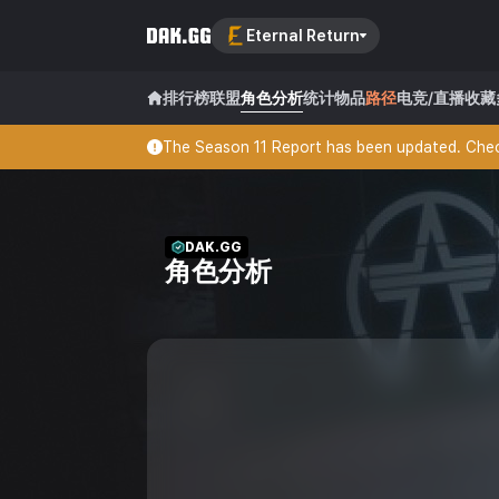
Eternal Return
排行榜
联盟
角色分析
统计
物品
路径
电竞/直播
收藏
The Season 11 Report has been updated. Check
DAK.GG
角色分析