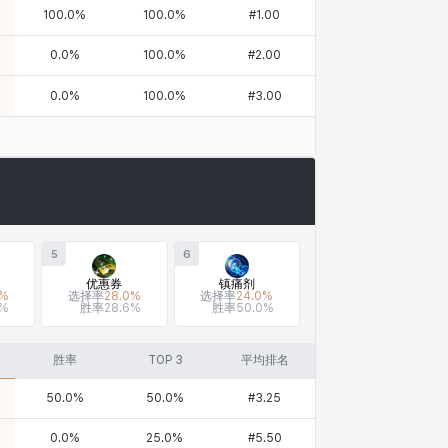
100.0
%
100.0
%
#
1.00
0.0
%
100.0
%
#
2.00
0.0
%
100.0
%
#
3.00
5
6
优惠券
镇痛剂
%
选择率
28.0
%
选择率
24.0
%
%
胜率
28.6
%
胜率
50.0
%
胜率
TOP 3
平均排名
50.0
%
50.0
%
#
3.25
0.0
%
25.0
%
#
5.50