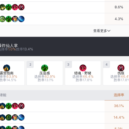
8.6
%
4.3
%
查看更多
爆炸仙人掌
选择率
1.0
%
胜率
13.4
%
2
3
4
露营指南
压迫感
猎魂・野猪
伤痕
择率
63.9
%
选择率
62.9
%
选择率
46.4
%
选择率
46.4
胜率
14.5
%
胜率
13.1
%
胜率
17.8
%
胜率
17.8
潜能
选择率
36.1
%
14.4
%