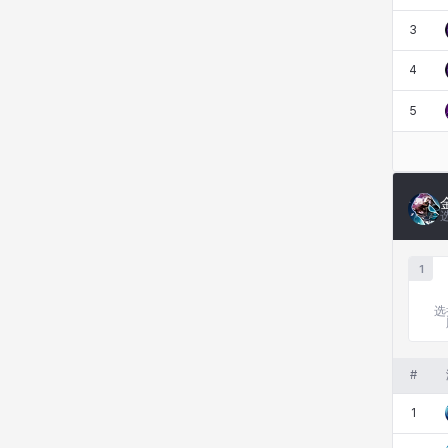
3
4
5
1
选
#
1