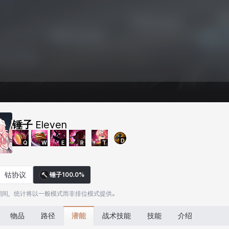
锤子
Eleven
D
Q
W
E
R
T
钴协议
锤子
100.0%
期间，统计将以一般模式而非排位模式提供。
潜能
物品
路径
战术技能
技能
介绍