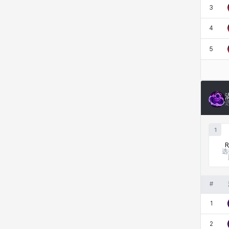
3
4
5
1
R
选
#
1
2