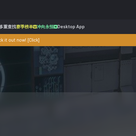
多重查找
赛季榜单
冲向永恒
Desktop App
 it out now! [Click]