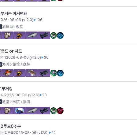
부거는 이거면돼
0
2026-08-06
(v
12.0
)
106
径
消防局
教堂
증드 or 치드
7
양이1
2026-08-06
(v
12.0
)
30
径
海滩
旅馆
森林
부거킹
1
레미
2026-08-06
(v
12.0
)
28
径
教堂
医院
溪流
2루트0주문
2
나눈깔도둑
2026-08-06
(v
12.0
)
22