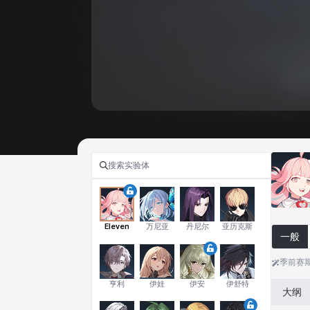
Eleven
万尼亚
丹尼尔
亚历克斯
一般
季前赛
亨利
伊娃
伊安
伊舒特
大纲