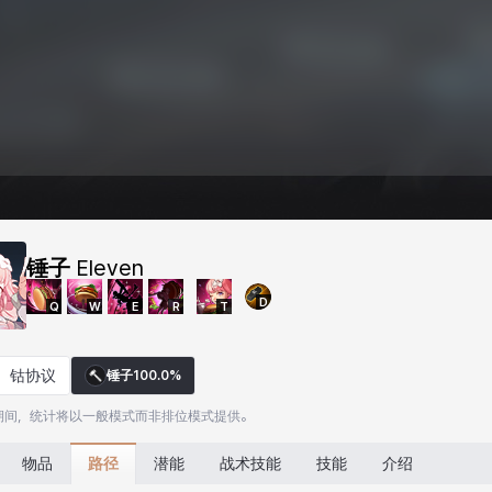
锤子
Eleven
D
Q
W
E
R
T
钴协议
锤子
100.0%
期间，统计将以一般模式而非排位模式提供。
路径
物品
潜能
战术技能
技能
介绍