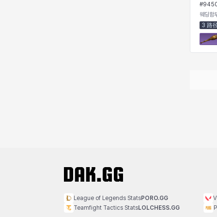
#
945
西尔维娅
费利克斯
达尔科
里昂
웨딩함
3 路
阿尔达
阿德拉
阿德瑞娜
阿迪娜
阿隆索
阿雅
雪
雪琳
雷妮
马库斯
马格努斯
黛比&玛莲
鼻荆
League of Legends Stats
PORO.GG
V
Teamfight Tactics Stats
LOLCHESS.GG
P