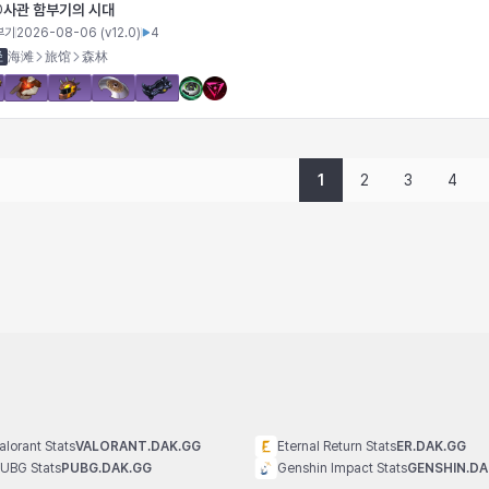
사관 함부기의 시대
0
부기
2026-08-06
(v
12.0
)
4
径
海滩
旅馆
森林
1
2
3
4
alorant Stats
VALORANT.DAK.GG
Eternal Return Stats
ER.DAK.GG
UBG Stats
PUBG.DAK.GG
Genshin Impact Stats
GENSHIN.DA