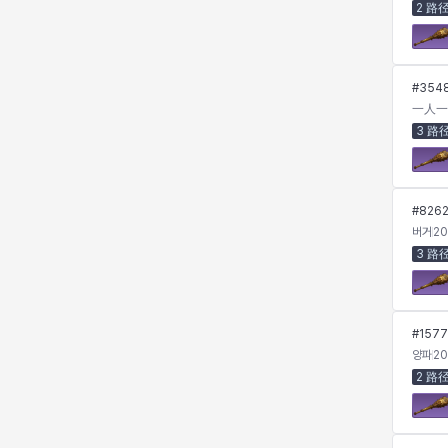
2 路
珍妮
皮奥洛
盖瑞特
秀雅
#
354
一人一
3 路
米尔卡
约翰
纳塔朋
翡翠
#
826
肯尼思
艾丝蒂尔
艾比盖尔
艾玛
버거
20
3 路
艾登
芬里尔
芭芭拉
莉央
#
1577
양파
20
2 路
莉诺尔
菲欧娜
蒂娅
西奥多