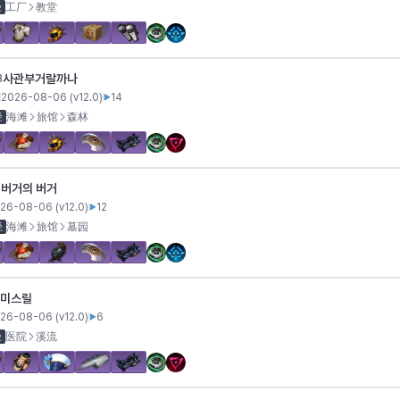
径
工厂
教堂
사관부거랄까나
8
2026-08-06
(v
12.0
)
14
径
海滩
旅馆
森林
버거의 버거
2
26-08-06
(v
12.0
)
12
径
海滩
旅馆
墓园
미스릴
26-08-06
(v
12.0
)
6
径
医院
溪流