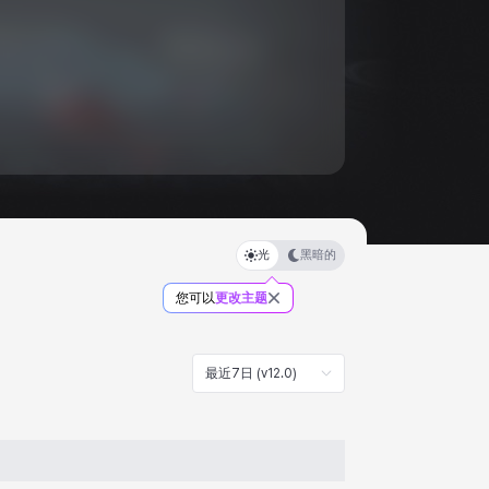
光
黑暗的
您可以
更改主题
最近7日 (v12.0)