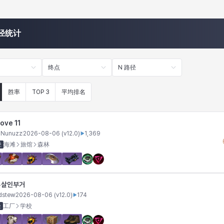
径统计
终点
N 路径
胜率
TOP 3
平均排名
love 11
hNunuzz
2026-08-06
(v
12.0
)
1,369
径
海滩
旅馆
森林
살인부거
4
dstew
2026-08-06
(v
12.0
)
174
径
工厂
学校