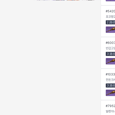
奇娅拉
妮娅
妮琪
威廉
#
542
포코팡
2 路
娜町
尤斯蒂娜
布莱尔
希瑟拉
#
600
席琳
彰一
慧珍
扎希尔
반갑고
3 路
扬
普里亚
李黛琳
杰琪
#
1033
한돈크
3 路
梅
比安卡
洛兹
海因茨
#
795
燕翼
爱琳
玄佑
玛蒂娜
발렌치