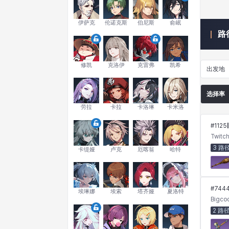
伊萨克
伦诺克斯
伯尼斯
俞岷
路
修凯
克洛伊
克雷弗
凯希
出发地
选择率
劳拉
卡拉
卡洛琳
卡米洛
#
1125
Twitc
3 路
卡缇娅
卢克
厄喀翁
哈特
#
744
埃琳娜
埃索
塔齐娅
夏洛特
Bigco
2 路