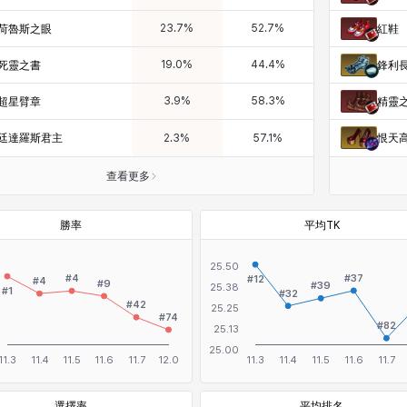
23.7
%
52.7
%
荷魯斯之眼
紅鞋
19.0
%
44.4
%
死靈之書
鋒利
3.9
%
58.3
%
超星臂章
精靈
廷達羅斯君主
恨天
2.3
%
57.1
%
查看更多
勝率
平均TK
選擇率
平均排名