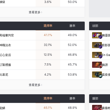
煉獄
3.6
%
50.0
%
查看更多
選擇率
勝率
頭部
41.1
%
49.0
%
異端審判官
幽靈
32.1
%
52.0
%
神職法衣
暗影
12.5
%
46.8
%
紅心皇后
En Ga
7.5
%
45.7
%
訂製禮服
臉譜
比基尼
瘟疫
4.2
%
53.8
%
查看更多
選擇率
勝率
腿部
45.1
%
48.9
%
龍鱗
薔薇