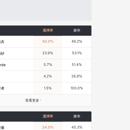
選擇率
勝率
62.0
%
49.2
%
面具
23.9
%
53.1
%
面紗
5.7
%
51.4
%
rde
4.2
%
26.9
%
使者
1.5
%
100.0
%
查看更多
選擇率
勝率
24.0
%
45.3
%
輕履