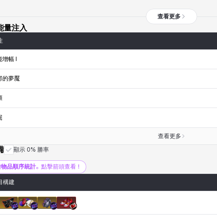
查看更多
能量注入
注
增幅 I
那的夢魘
頻
屈
查看更多
備
顯示 0% 勝率
增
物品順序統計
。點擊箭頭查看！
目構建