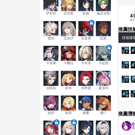
伊舒特
伯尼斯
俞岷
倫諾克斯
4
#
7
推薦技
技能建
傑琪
克洛伊
克雷弗
凱茜
T
卡洛琳
卡爾拉
卡米洛
卡緹雅
T
T
厄喀翁
哈特
塔齊雅
夏洛特
Q
妮婭
妮琪
威廉
娜汀
推薦潛
星
選