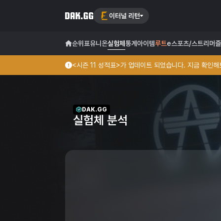
이터널 리턴
순위표
유니온
실험체
통계
아이템
루트
e스포츠/스트리머
즐
<시즌 11 성적표>가 업데이트 되었습니다. 지금 확인해보
DAK.GG
실험체 분석