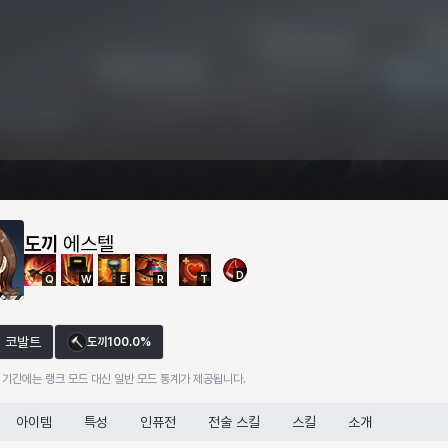
도끼
에스텔
D
Q
W
E
R
T
코발트
도끼
100.0%
 기간에는 랭크 모드 대신 일반 모드 통계가 제공됩니다.
아이템
특성
인퓨전
전술 스킬
스킬
소개