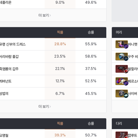
네플리온
9.0
%
49.6
%
더 보기
픽률
승률
머리
28.8
%
55.9
%
유령 신부의 드레스
바니햇
23.5
%
58.6
%
서리바람 흉갑
우주 
22.1
%
37.5
%
흑염룡의 갑주
발할라
12.1
%
52.5
%
레버넌트
페르소
성법의
사이버
6.7
%
45.5
%
더 보기
픽률
승률
다리
39.3
%
50.7
%
요명월
탭루트