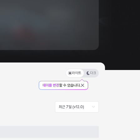
라이트
다크
테마를 변경
할 수 있습니다.
최근 7일 (v12.0)