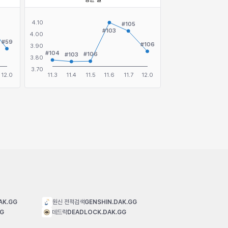
AK.GG
원신 전적검색
GENSHIN.DAK.GG
GG
데드락
DEADLOCK.DAK.GG