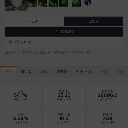
D
Q
W
E
R
T
마르티나
마이
마커스
매그너스
미르카
바냐
일반
코발트
100.0%
바바라
버니스
블레어
비앙카
비형
샬럿
최근 7일 (v12.0)
프리 시즌 기간에는 랭크 모드 대신 일반 모드 통계가 제공됩니다.
셀린
쇼우
쇼이치
수아
슈린
시셀라
개요
아이템
특성
인퓨전
전술 스킬
스킬
소개
실비아
아델라
아드리아나
아디나
아르다
아비게일
승률
평균 TK
평균 딜량
54.1%
25.30
28096.6
#
10
/
114
#
48
/
114
#
43
/
114
아야
아이솔
아이작
알렉스
알론소
얀
픽률
평균 순위
평균 킬
0.69%
#1.5
7.69
#
58
/
114
#
10
/
114
#
21
/
114