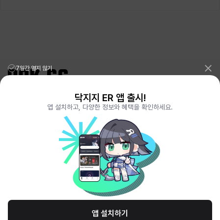
7일간 열지 않기
닥지지 ER 앱 출시!
리그오브레전드 전적검색 포로지지
PORO.GG
앱 설치하고, 다양한 정보와 혜택을 확인하세요.
전략적팀전투 TFT 전적검색 롤체지지
LOLCHESS.GG
메이플스토리 종합통계
MAPLE.GG
발로란트 전적검색
VALORANT.DAK.GG
배틀그라운드 전적검색
PUBG.DAK.GG
이터널 리턴 전적검색
ER.DAK.GG
원신 전적검색
GENSHIN.DAK.GG
데드락
DEADLOCK.DAK.GG
서비스 이용 약관
개인정보 취급방침
제휴 문의
고객센터
채용
앱 설치하기
© All Rights Reserved. Hosted by PlayXP Inc. Eternal Return and all related