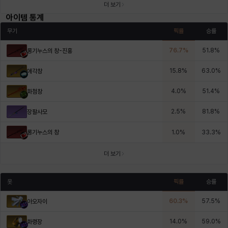
더 보기
아이템 통계
무기
픽률
승률
76.7
%
51.8
%
롱기누스의 창-진홍
15.8
%
63.0
%
애각창
4.0
%
51.4
%
화첨창
2.5
%
81.8
%
장팔사모
롱기누스의 창
1.0
%
33.3
%
더 보기
옷
픽률
승률
60.3
%
57.5
%
아오자이
14.0
%
59.0
%
화령장