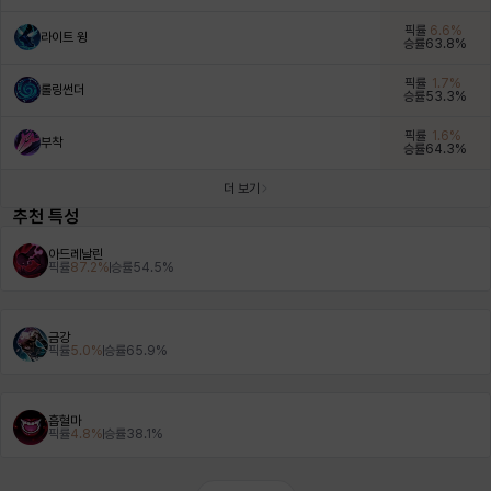
픽률
6.6
%
라이트 윙
승률
63.8
%
헤이즈
헨리
현우
혜진
히스이
픽률
1.7
%
롤링썬더
승률
53.3
%
픽률
1.6
%
부착
승률
64.3
%
더 보기
추천 특성
아드레날린
픽률
87.2
%
승률
54.5
%
금강
픽률
5.0
%
승률
65.9
%
흡혈마
픽률
4.8
%
승률
38.1
%