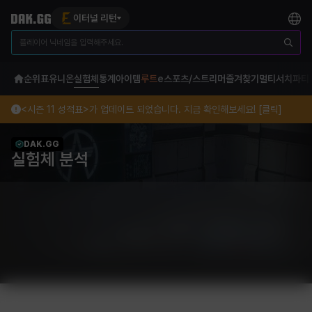
이터널 리턴
순위표
유니온
실험체
통계
아이템
루트
e스포츠/스트리머
즐겨찾기
멀티서치
파티
<시즌 11 성적표>가 업데이트 되었습니다. 지금 확인해보세요! [클릭]
DAK.GG
실험체 분석