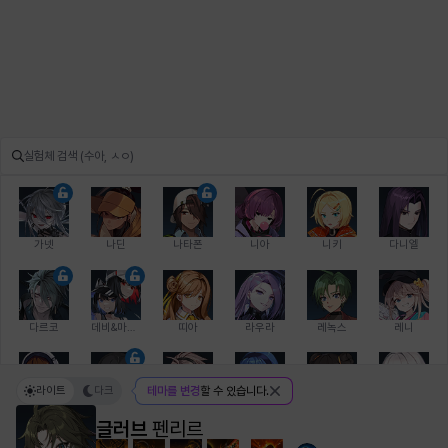
가넷
나딘
나타폰
니아
니키
다니엘
다르코
데비&마를렌
띠아
라우라
레녹스
레니
라이트
다크
테마를 변경
할 수 있습니다.
레온
로지
루크
르노어
리 다이린
리오
글러브
펜리르