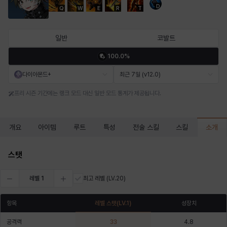
D
Q
W
E
R
T
마르티나
마이
마커스
매그너스
미르카
바냐
일반
코발트
100.0%
바바라
버니스
블레어
비앙카
비형
샬럿
다이아몬드+
최근 7일 (v12.0)
프리 시즌 기간에는 랭크 모드 대신 일반 모드 통계가 제공됩니다.
셀린
쇼우
쇼이치
수아
슈린
시셀라
소개
개요
아이템
루트
특성
전술 스킬
스킬
실비아
아델라
아드리아나
아디나
아르다
아비게일
스탯
레벨
1
최고 레벨
(LV.20)
아야
아이솔
아이작
알렉스
알론소
얀
항목
레벨 스탯
(LV.
1
)
성장치
공격력
33
4.8