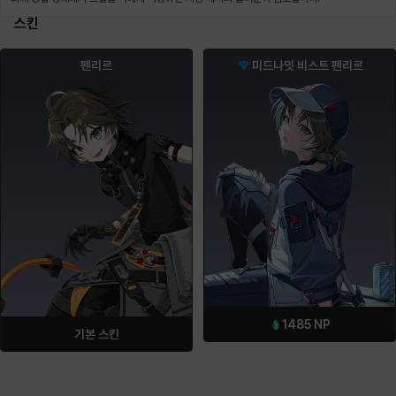
스킨
펜리르
미드나잇 비스트 펜리르
1485
NP
기본 스킨