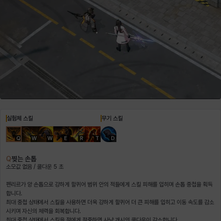
헤이즈
헨리
현우
혜진
히스이
실험체 스킬
무기 스킬
Q
W
W
E
R
T
D
Q
찢는 손톱
소모값 없음 / 쿨다운 5 초
펜리르가 양 손톱으로 강하게 할퀴어 범위 안의 적들에게 스킬 피해를 입히며 손톱 중첩을 획득
합니다.
최대 중첩 상태에서 스킬을 사용하면 더욱 강하게 할퀴어 더 큰 피해를 입히고 이동 속도를 감소
시키며 자신의 체력을 회복합니다.
최대 중첩 상태에서 스킬을 적에게 적중하면 사냥 개시의 쿨다운이 감소합니다.