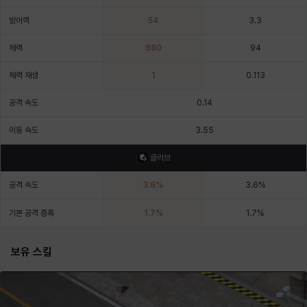
에스텔
에이든
에키온
엘레나
엠마
요한
방어력
54
3.3
체력
980
94
윌리엄
유민
유스티나
유키
이렘
이바
체력 재생
1
0.113
공격 속도
0.14
이슈트반
이안
일레븐
자히르
재키
제니
이동 속도
3.55
글러브
츠바메
카밀로
카티야
칼라
캐시
케네스
공격 속도
3.6
%
3.6
%
기본 공격 증폭
1.7
%
1.7
%
코렐라인
크레이버
클로에
키아라
타지아
테오도르
보유 스킬
펜리르
펠릭스
프리야
피오라
피올로
하트