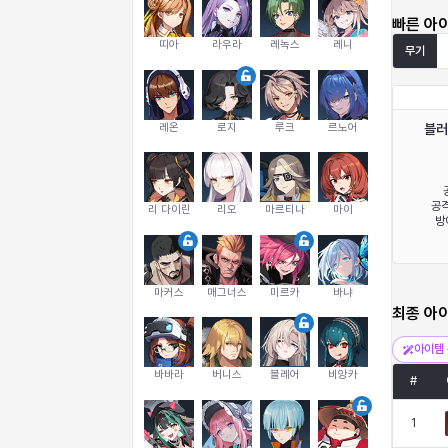
빠른 아
띠아
라우라
레녹스
레니
무기
레온
로지
루크
르노어
블러
공격
리 다이린
리오
마르티나
마이
방
마커스
매그너스
미르카
바냐
최종 아
아이템 
바바라
버니스
블레어
비앙카
#
1