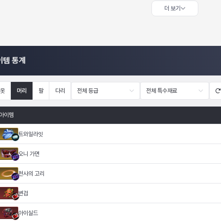
더 보기
이템 통계
옷
머리
팔
다리
전체 등급
전체 특수재료
아이템
트와일라잇
오니 가면
천사의 고리
변검
아이실드