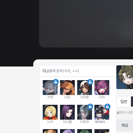
가넷
나딘
나타폰
니아
일반
프리 시즌
니키
다니엘
다르코
데비&마를렌
개요