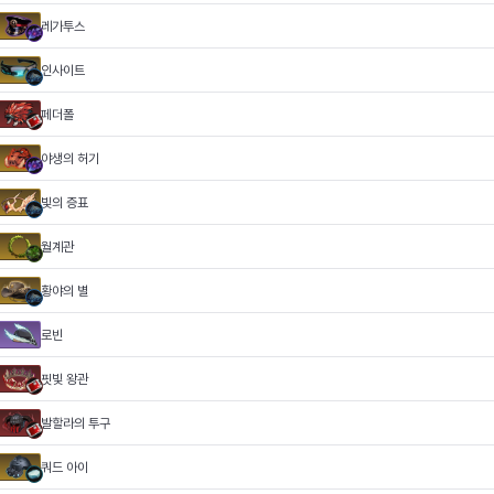
레가투스
인사이트
페더폴
야생의 허기
빛의 증표
월계관
황야의 별
로빈
핏빛 왕관
발할라의 투구
쿼드 아이