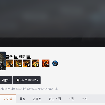
글러브
펜리르
D
Q
W
E
R
T
코발트
글러브
100.0%
 기간에는 랭크 모드 대신 일반 모드 통계가 제공됩니다.
아이템
특성
인퓨전
전술 스킬
스킬
소개