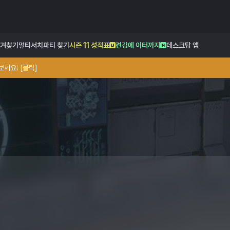
겨찾기
멀티서치
파티 찾기
시즌 11 성적표
켠김에 이터까지
데스크탑 앱
세요! [클릭]