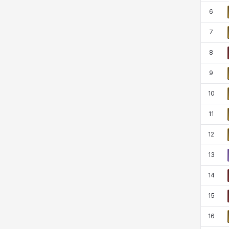
코렐라인
크레이버
클로에
키아라
6
7
8
타지아
테오도르
펜리르
펠릭스
9
10
프리야
피오라
피올로
하트
11
12
헤이즈
헨리
현우
혜진
13
14
히스이
15
16