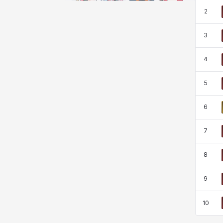
비형
샬럿
셀린
쇼우
2
3
쇼이치
수아
슈린
시셀라
4
5
실비아
아델라
아드리아나
아디나
6
아르다
아비게일
아야
아이솔
7
8
아이작
알렉스
알론소
얀
9
10
에스텔
에이든
에키온
엘레나