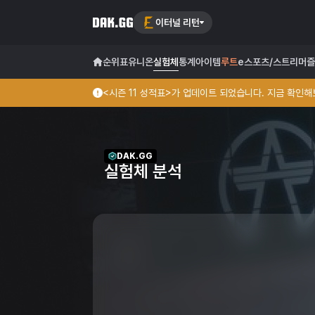
이터널 리턴
순위표
유니온
실험체
통계
아이템
루트
e스포츠/스트리머
즐
<시즌 11 성적표>가 업데이트 되었습니다. 지금 확인해보
DAK.GG
실험체 분석