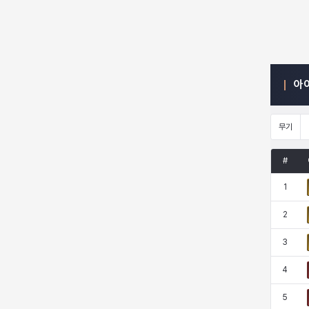
엠마
요한
윌리엄
유민
아
유스티나
유키
이렘
이바
무기
이슈트반
이안
일레븐
자히르
#
1
재키
제니
츠바메
카밀로
2
3
카티야
칼라
캐시
케네스
4
5