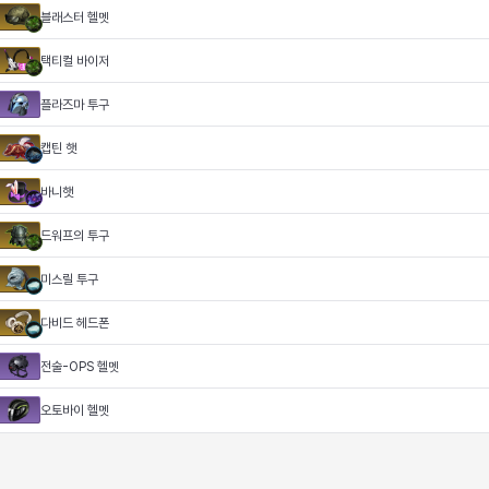
블래스터 헬멧
택티컬 바이저
플라즈마 투구
캡틴 햇
바니햇
드워프의 투구
미스릴 투구
다비드 헤드폰
전술-OPS 헬멧
오토바이 헬멧