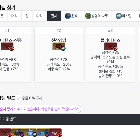
이템 찾기
옷
머리
팔
다리
전체
운석
생명의 나무
미스릴
#
1
#
2
#
3
디 핸즈-진홍
천잠장갑
블러디 핸즈
공격력 +35

공격력 +57 또는 스킬 증폭 
공격력 +88

공격력 +78

+114

 속도 +30%

공격 속도 +20%

공격 속도 +30%

어 관통 +7%
이동 속도 +2%
쿨다운 감소 +15

방어 관통 +10%
이템 빌드
승률 0% 표시
순서 통계
가 추가되었습니다. 화살표를 눌러 확인하세요!
아이템 빌드