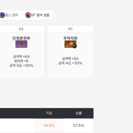
포스 코어
VF 혈액 샘플
#
4
#
5
단영촌천투
주작자문
공격력 +64

공격력 +60

방어력 +6

공격 속도 +30%
공격 속도 +30%
픽률
승률
14.0
%
57.5
%