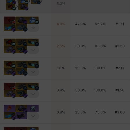
5.3
%
4.3
%
42.9
%
95.2
%
#
1.71
2.5
%
33.3
%
83.3
%
#
2.50
1.6
%
25.0
%
100.0
%
#
2.13
0.8
%
50.0
%
100.0
%
#
1.50
0.8
%
25.0
%
75.0
%
#
3.00