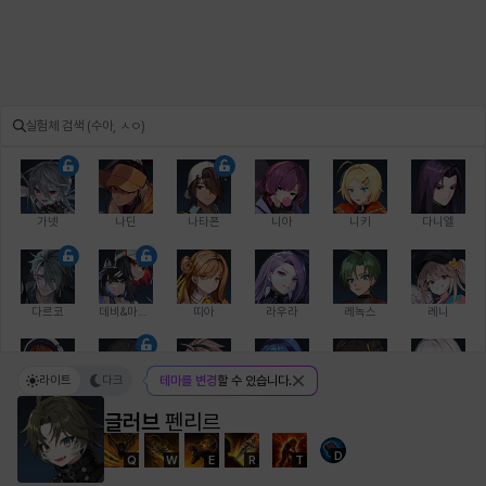
가넷
나딘
나타폰
니아
니키
다니엘
다르코
데비&마를렌
띠아
라우라
레녹스
레니
라이트
다크
테마를 변경
할 수 있습니다.
레온
로지
루크
르노어
리 다이린
리오
글러브
펜리르
D
Q
W
E
R
T