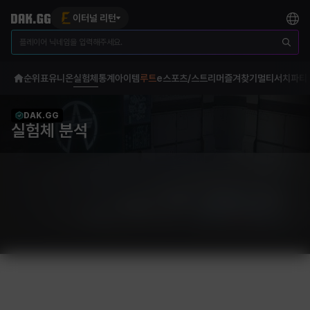
이터널 리턴
순위표
유니온
실험체
통계
아이템
루트
e스포츠/스트리머
즐겨찾기
멀티서치
파티
DAK.GG
실험체 분석