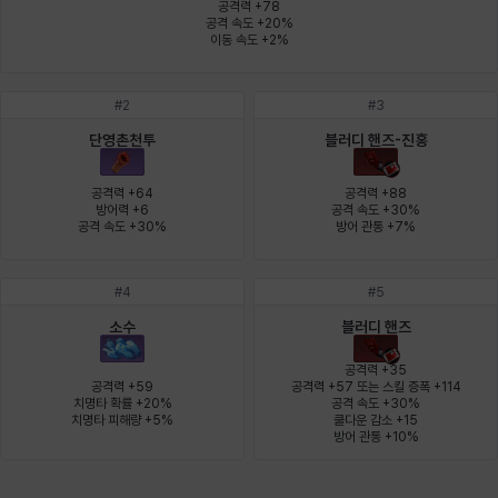
공격력 +78

공격 속도 +20%

이동 속도 +2%
윌리엄
유민
유스티나
유키
이렘
이바
#
2
#
3
단영촌천투
블러디 핸즈-진홍
이슈트반
이안
일레븐
자히르
재키
제니
공격력 +64

공격력 +88

방어력 +6

공격 속도 +30%

공격 속도 +30%
방어 관통 +7%
츠바메
카밀로
카티야
칼라
캐시
케네스
#
4
#
5
소수
블러디 핸즈
코렐라인
크레이버
클로에
키아라
타지아
테오도르
공격력 +35

공격력 +59

공격력 +57 또는 스킬 증폭 +114

치명타 확률 +20%

공격 속도 +30%

치명타 피해량 +5%
쿨다운 감소 +15

펜리르
펠릭스
프리야
피오라
피올로
하트
방어 관통 +10%