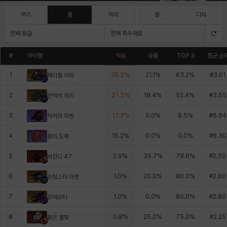
무기
옷
머리
팔
다리
전체 등급
전체 특수재료
#
아이템
픽률
승률
TOP 3
평균 순
1
35.2
%
21.1
%
63.2
%
#
3.01
택티컬 아머
2
21.2
%
19.4
%
52.4
%
#
3.55
반역의 의지
3
17.3
%
0.0
%
9.5
%
#
5.94
락커의 자켓
4
15.2
%
0.0
%
0.0
%
#
6.30
용의 도복
5
2.9
%
35.7
%
78.6
%
#
2.50
버건디 47
6
1.0
%
20.0
%
80.0
%
#
2.60
슈팅스타 자켓
7
1.0
%
0.0
%
80.0
%
#
2.80
오메르타
8
0.8
%
25.0
%
75.0
%
#
2.25
붉은 별빛