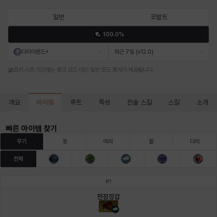
마르티나
마이
마커스
매그너스
미르카
바냐
일반
코발트
100.0%
바바라
버니스
블레어
비앙카
비형
샬럿
다이아몬드+
최근 7일 (v12.0)
프리 시즌 기간에는 랭크 모드 대신 일반 모드 통계가 제공됩니다.
셀린
쇼우
쇼이치
수아
슈린
시셀라
아이템
개요
루트
특성
전술 스킬
스킬
소개
실비아
아델라
아드리아나
아디나
아르다
아비게일
빠른 아이템 찾기
무기
옷
머리
팔
다리
전체
아야
아이솔
아이작
알렉스
알론소
얀
#
1
천잠장갑
에스텔
에이든
에키온
엘레나
엠마
요한