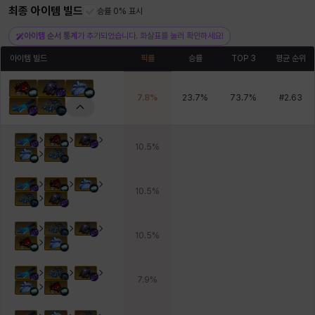
최종 아이템 빌드
헤이즈
헨리
승률 0% 표시
현우
혜진
히스이
아이템 순서 통계
가 추가되었습니다. 화살표를 눌러 확인하세요!
아이템 빌드
픽률
승률
TOP 3
평균 순위
7.8
%
23.7
%
73.7
%
#
2.63
10.5
%
10.5
%
10.5
%
7.9
%