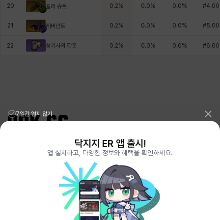
20
0.2
%
0.0
%
0.0
%
#
4.00
길리 슈트
21
0.2
%
0.0
%
0.0
%
#
5.00
레버넌트
성기사의 갑옷
22
0.2
%
0.0
%
0.0
%
#
6.00
7일간 열지 않기
닥지지 ER 앱 출시!
리그오브레전드 전적검색 포로지지
PORO.GG
앱 설치하고, 다양한 정보와 혜택을 확인하세요.
전략적팀전투 TFT 전적검색 롤체지지
LOLCHESS.GG
메이플스토리 종합통계
MAPLE.GG
발로란트 전적검색
VALORANT.DAK.GG
배틀그라운드 전적검색
PUBG.DAK.GG
이터널 리턴 전적검색
ER.DAK.GG
원신 전적검색
GENSHIN.DAK.GG
데드락
DEADLOCK.DAK.GG