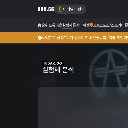
이터널 리턴
순위표
유니온
실험체
통계
아이템
루트
e스포츠/스트리머
즐
<시즌 11 성적표>가 업데이트 되었습니다. 지금 확인해보
DAK.GG
실험체 분석