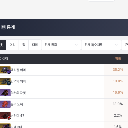
이템 통계
옷
머리
팔
다리
전체 등급
전체 특수재료
아이템
픽률
35.2
%
택티컬 아머
19.0
%
반역의 의지
16.9
%
락커의 자켓
13.9
%
용의 도복
2.2
%
버건디 47
1.6
%
오메르타