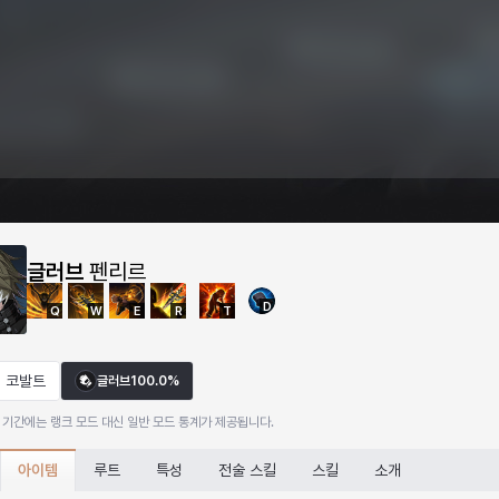
글러브
펜리르
D
Q
W
E
R
T
코발트
글러브
100.0%
 기간에는 랭크 모드 대신 일반 모드 통계가 제공됩니다.
아이템
루트
특성
전술 스킬
스킬
소개