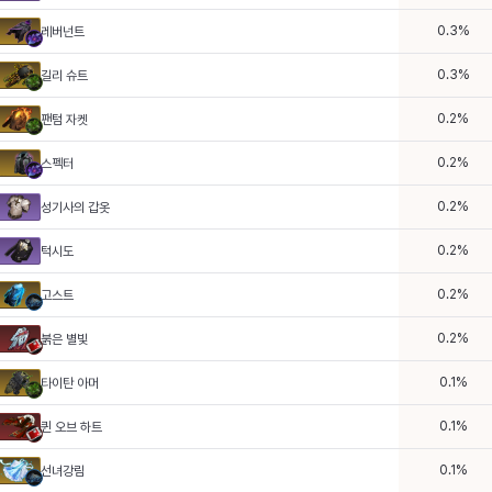
0.3
%
레버넌트
0.3
%
길리 슈트
0.2
%
팬텀 자켓
0.2
%
스펙터
0.2
%
성기사의 갑옷
0.2
%
턱시도
0.2
%
고스트
0.2
%
붉은 별빛
0.1
%
타이탄 아머
0.1
%
퀸 오브 하트
0.1
%
선녀강림