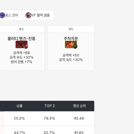
포스 코어
VF 혈액 샘플
#
4
#
5
블러디 핸즈-진홍
주작자문
공격력 +88

공격력 +60

공격 속도 +30%

공격 속도 +30%
방어 관통 +7%
승률
TOP 3
평균 순위
25.6
%
78.9
%
#
2.48
44.7
%
92.7
%
#
1.85