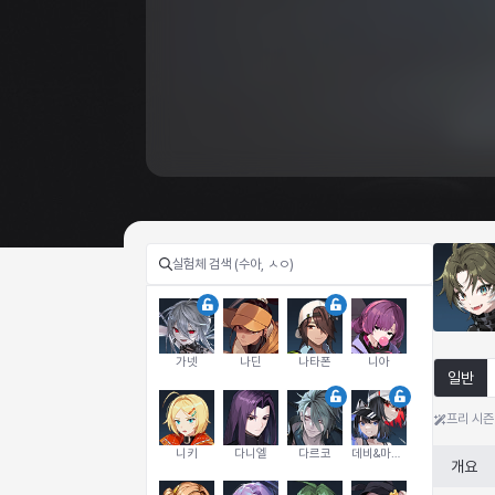
가넷
나딘
나타폰
니아
일반
프리 시즌
니키
다니엘
다르코
데비&마를렌
개요