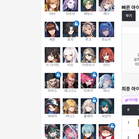
빠른 아
띠아
라우라
레녹스
레니
무기
레온
로지
루크
르노어
공격
이
리 다이린
리오
마르티나
마이
최종 아
마커스
매그너스
미르카
바냐
아이템 
#
바바라
버니스
블레어
비앙카
1
2