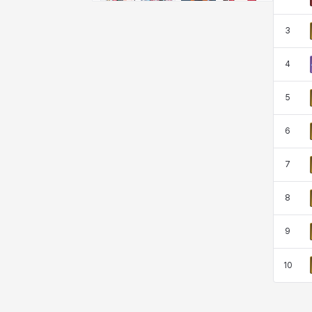
비형
샬럿
셀린
쇼우
3
쇼이치
수아
슈린
시셀라
4
5
실비아
아델라
아드리아나
아디나
6
7
아르다
아비게일
아야
아이솔
8
9
아이작
알렉스
알론소
얀
10
에스텔
에이든
에키온
엘레나