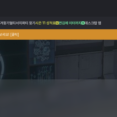
겨찾기
멀티서치
파티 찾기
시즌 11 성적표
켠김에 이터까지
데스크탑 앱
세요! [클릭]