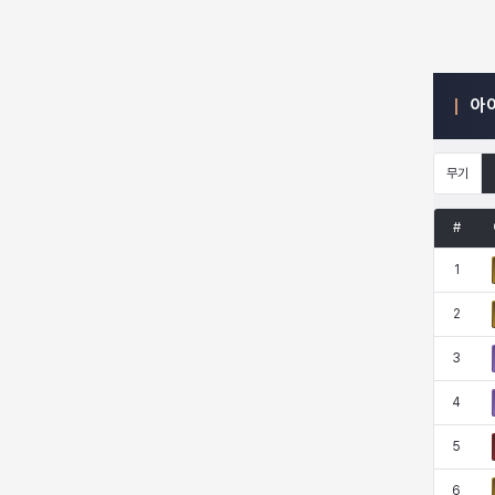
엠마
요한
윌리엄
유민
아
유스티나
유키
이렘
이바
무기
#
이슈트반
이안
일레븐
자히르
1
2
재키
제니
츠바메
카밀로
3
4
카티야
칼라
캐시
케네스
5
6