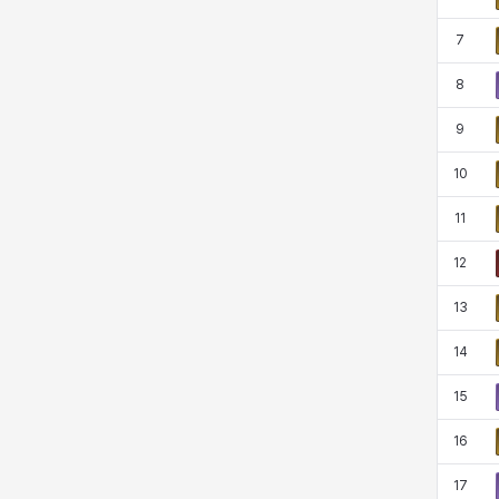
코렐라인
크레이버
클로에
키아라
7
8
타지아
테오도르
펜리르
펠릭스
9
10
프리야
피오라
피올로
하트
11
12
헤이즈
헨리
현우
혜진
13
14
히스이
15
16
17