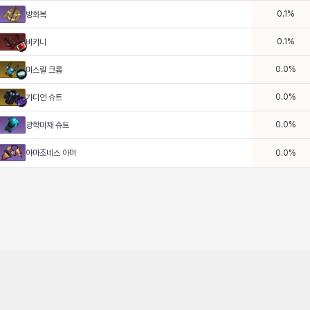
0.1
%
방화복
0.1
%
비키니
0.0
%
미스릴 크롭
0.0
%
가디언 슈트
0.0
%
광학미채 슈트
아마조네스 아머
0.0
%