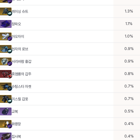
1.3
%
레이싱 슈트
1.1
%
창파오
1.0
%
아오자이
0.9
%
현자의 로브
0.9
%
서리바람 흉갑
0.8
%
흑염룡의 갑주
0.7
%
슈팅스타 자켓
0.7
%
미스릴 갑옷
0.5
%
교복
0.4
%
화령장
0.4
%
집사복