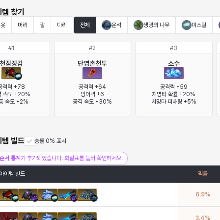
이템 찾기
옷
머리
팔
다리
전체
운석
생명의 나무
미스릴
#
1
#
2
#
3
천잠장갑
단영촌천투
소수
공격력 +78

공격력 +64

공격력 +59

 속도 +20%

방어력 +6

치명타 확률 +20%

동 속도 +2%
공격 속도 +30%
치명타 피해량 +5%
이템 빌드
승률 0% 표시
순서 통계
가 추가되었습니다. 화살표를 눌러 확인하세요!
아이템 빌드
픽률
6.9
%
3.4
%