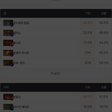
팔
픽률
승률
43.9
%
59.0
%
프시케의 칼날
22.5
%
48.9
%
헬릭스
17.5
%
44.0
%
혈사조
7.1
%
45.2
%
운명의 주사위
오토-암즈
3.1
%
59.3
%
더 보기
다리
픽률
승률
49.3
%
51.5
%
분홍신
12.9
%
56.1
%
아이언 메이든