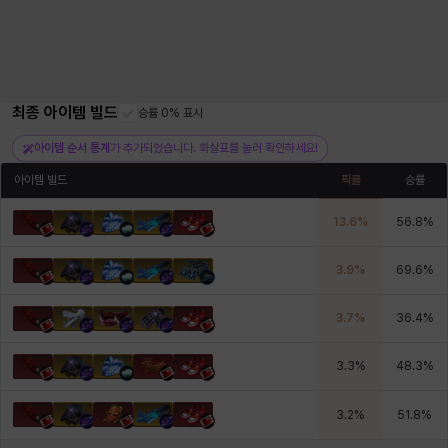
최종 아이템 빌드
승률 0% 표시
아이템 순서 통계
가 추가되었습니다. 화살표를 눌러 확인하세요!
아이템 빌드
픽률
승률
13.6
%
56.8
%
3.9
%
69.6
%
3.7
%
36.4
%
3.3
%
48.3
%
3.2
%
51.8
%