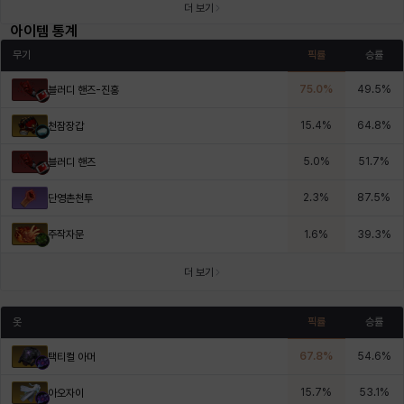
더 보기
아이템 통계
무기
픽률
승률
75.0
%
49.5
%
블러디 핸즈-진홍
15.4
%
64.8
%
천잠장갑
5.0
%
51.7
%
블러디 핸즈
2.3
%
87.5
%
단영촌천투
주작자문
1.6
%
39.3
%
더 보기
옷
픽률
승률
67.8
%
54.6
%
택티컬 아머
15.7
%
53.1
%
아오자이