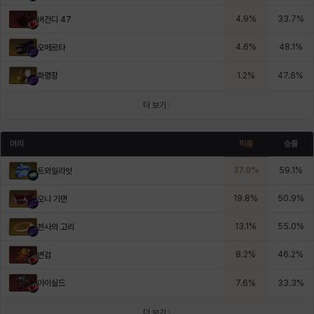
4.9
%
33.7
%
버건디 47
4.6
%
48.1
%
오메르타
화령장
1.2
%
47.6
%
더 보기
머리
픽률
승률
37.9
%
59.1
%
트와일라잇
19.8
%
50.9
%
오니 가면
13.1
%
55.0
%
천사의 고리
8.2
%
46.2
%
변검
아이실드
7.6
%
33.3
%
더 보기