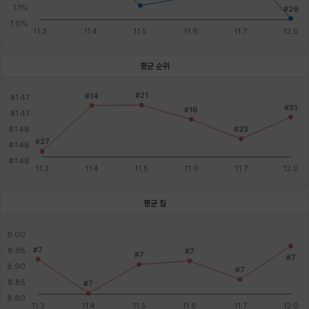
평균 순위
평균 킬