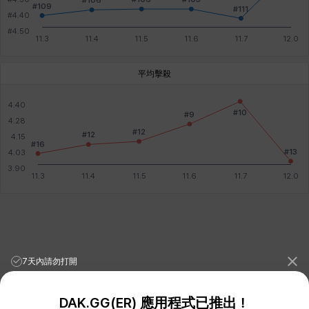
平均擊殺
7天內請勿打開
DAK.GG(ER) 應用程式已推出！