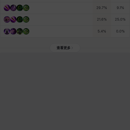
29.7
%
9.1
%
21.6
%
25.0
%
5.4
%
0.0
%
查看更多