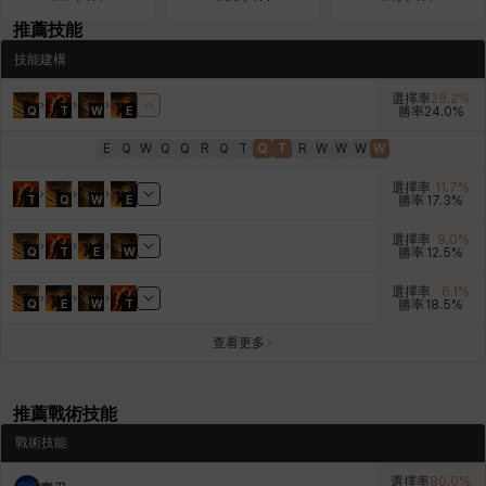
推薦技能
皮奧洛
盧克
秀凱
秀雅
米爾卡
約翰
技能建構
選擇率
28.2
%
Q
T
W
E
勝率
24.0
%
納塔朋
綾
翡翠
肯尼思
艾比蓋爾
艾琳娜
E
Q
W
Q
Q
R
Q
T
Q
T
R
W
W
W
W
選擇率
11.7
%
T
Q
W
E
勝率
17.3
%
艾瑪
艾登
艾絲黛爾
艾薩克
艾迪娜
芬里爾
選擇率
9.0
%
Q
T
E
W
勝率
12.5
%
選擇率
6.1
%
芭芭拉
莉央
莉諾爾
菲利克斯
菲歐拉
萬尼亞
Q
E
W
T
勝率
18.5
%
查看更多
蒂亞
蓋瑞特
蘿拉
西奧多
達爾科
里昂
推薦戰術技能
戰術技能
阿德拉
阿爾達
阿隆索
雪
雪琳
雷妮
選擇率
80.0
%