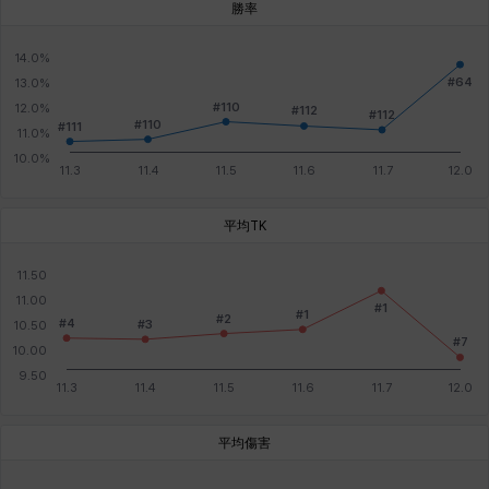
勝率
平均TK
平均傷害