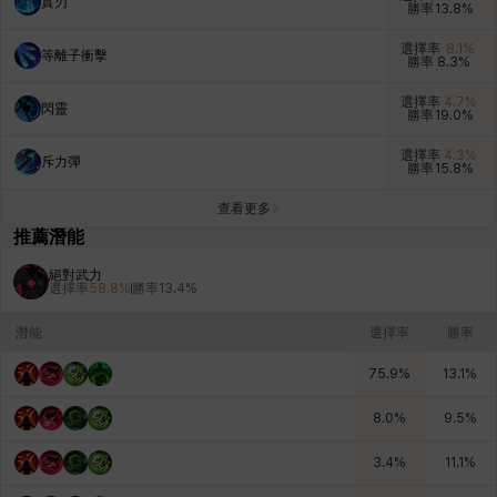
實刃
勝率
13.8
%
選擇率
8.1
%
等離子衝擊
勝率
8.3
%
青燕
馬庫斯
馬格努斯
黛比&瑪蓮
鼻荊
選擇率
4.7
%
閃靈
勝率
19.0
%
選擇率
4.3
%
斥力彈
勝率
15.8
%
查看更多
推薦潛能
絕對武力
選擇率
58.8
%
勝率
13.4
%
潛能
選擇率
勝率
75.9
%
13.1
%
8.0
%
9.5
%
3.4
%
11.1
%