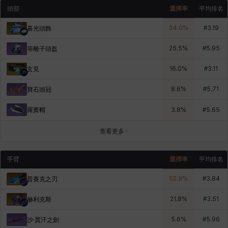
頭部
選擇率
平均排名
34.0
%
#
3.19
暮光頭飾
25.5
%
#
5.95
等離子頭盔
16.0
%
#
3.11
玄見
8.6
%
#
5.71
寶石頭冠
羅賓帽
3.8
%
#
5.65
查看更多
手臂
選擇率
平均排名
52.9
%
#
3.84
普賽克之刃
21.8
%
#
3.51
赫利克斯
5.6
%
#
5.96
沙·賈汗之劍