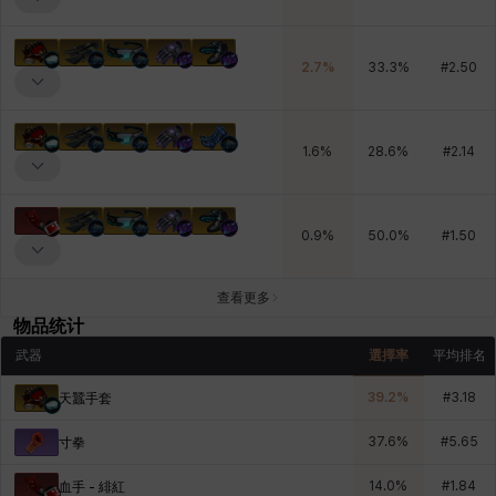
2.7
%
33.3
%
#
2.50
1.6
%
28.6
%
#
2.14
0.9
%
50.0
%
#
1.50
查看更多
物品统计
武器
選擇率
平均排名
39.2
%
#
3.18
天蠶手套
37.6
%
#
5.65
寸拳
14.0
%
#
1.84
血手 - 緋紅