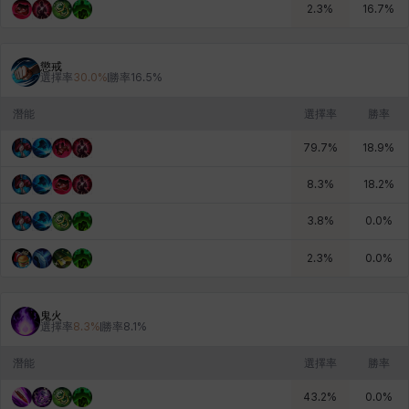
2.3
%
16.7
%
懲戒
選擇率
30.0
%
勝率
16.5
%
潛能
選擇率
勝率
79.7
%
18.9
%
8.3
%
18.2
%
3.8
%
0.0
%
2.3
%
0.0
%
鬼火
選擇率
8.3
%
勝率
8.1
%
潛能
選擇率
勝率
43.2
%
0.0
%