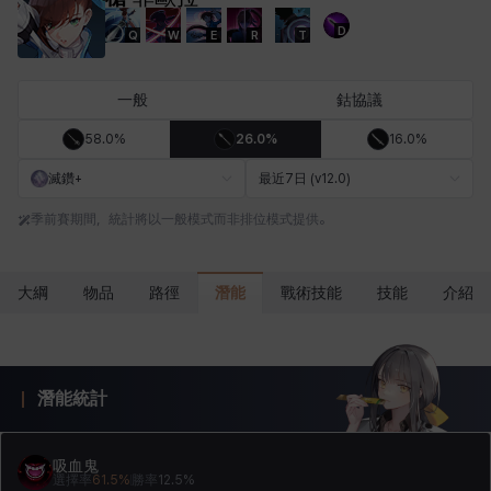
D
Q
W
E
R
T
卡米洛
卡緹雅
厄喀翁
哈特
塔齊雅
夏洛特
一般
鈷協議
58.0%
26.0%
16.0%
妮婭
妮琪
威廉
娜汀
尤斯蒂娜
布萊爾
滅鑽+
最近7日 (v12.0)
季前賽期間，統計將以一般模式而非排位模式提供。
希爾維婭
希瑟拉
席琳
彰一
愛琳
慧珍
潛能
大綱
物品
路徑
戰術技能
技能
介紹
揚
普里亞
李黛琳
查希爾
梅
比安卡
潛能統計
洛茲
海因茨
玹雨
珍妮
琪婭拉
瑪蒂娜
吸血鬼
選擇率
61.5
%
勝率
12.5
%