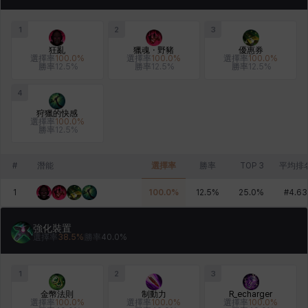
皮奧洛
盧克
秀凱
秀雅
米爾卡
約翰
1
2
3
狂亂
獵魂・野豬
優惠券
選擇率
100.0
%
選擇率
100.0
%
選擇率
100.0
%
勝率
12.5
%
勝率
12.5
%
勝率
12.5
%
納塔朋
綾
翡翠
肯尼思
艾比蓋爾
艾琳娜
4
狩獵的快感
選擇率
100.0
%
勝率
12.5
%
艾瑪
艾登
艾絲黛爾
艾薩克
艾迪娜
芬里爾
#
潛能
選擇率
勝率
TOP 3
平均排
芭芭拉
莉央
莉諾爾
菲利克斯
菲歐拉
萬尼亞
1
100.0
%
12.5
%
25.0
%
#
4.63
強化裝置
選擇率
38.5
%
勝率
40.0
%
蒂亞
蓋瑞特
蘿拉
西奧多
達爾科
里昂
1
2
3
金幣法則
制動力
R_echarger
阿德拉
阿爾達
阿隆索
雪
雪琳
雷妮
選擇率
100.0
%
選擇率
100.0
%
選擇率
100.0
%