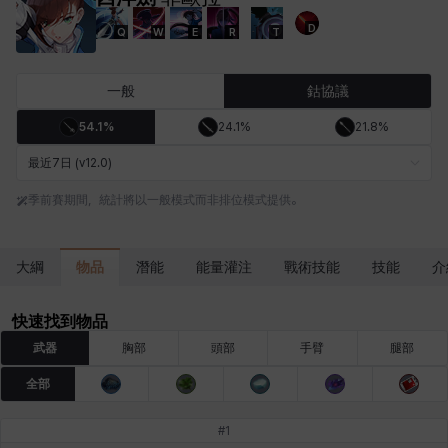
D
Q
W
E
R
T
卡米洛
卡緹雅
厄喀翁
哈特
塔齊雅
夏洛特
一般
鈷協議
54.1%
24.1%
21.8%
妮婭
妮琪
威廉
娜汀
尤斯蒂娜
布萊爾
最近7日 (v12.0)
季前賽期間，統計將以一般模式而非排位模式提供。
希爾維婭
希瑟拉
席琳
彰一
愛琳
慧珍
物品
大綱
潛能
能量灌注
戰術技能
技能
介
揚
普里亞
李黛琳
查希爾
梅
比安卡
快速找到物品
武器
胸部
頭部
手臂
腿部
全部
洛茲
海因茨
玹雨
珍妮
琪婭拉
瑪蒂娜
#
1