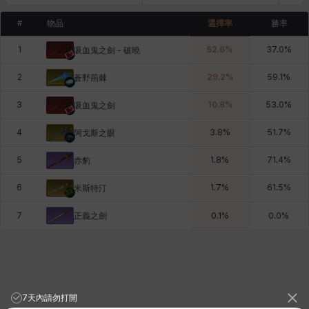
#
物品
選擇率
勝率
1
52.6
%
37.0
%
吸血鬼之劍 - 破曉
2
29.2
%
59.1
%
蒼野荊棘
3
10.8
%
53.0
%
吸血鬼之劍
4
3.8
%
51.7
%
阿戈斯之眼
5
1.8
%
71.4
%
赤豹
6
1.7
%
61.5
%
米斯特汀
正義之劍
7
0.1
%
0.0
%
7天內請勿打開