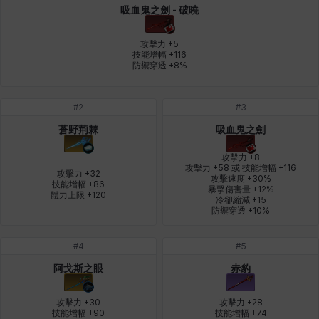
吸血鬼之劍 - 破曉
皮奧洛
盧克
秀凱
秀雅
米爾卡
約翰
攻擊力 +5

技能增幅 +116

防禦穿透 +8%
納塔朋
綾
翡翠
肯尼思
艾比蓋爾
艾琳娜
#
2
#
3
蒼野荊棘
吸血鬼之劍
艾瑪
艾登
艾絲黛爾
艾薩克
艾迪娜
芬里爾
攻擊力 +8

攻擊力 +58 或 技能增幅 +116

攻擊力 +32

攻擊速度 +30%

技能增幅 +86

暴擊傷害量 +12%

芭芭拉
莉央
莉諾爾
菲利克斯
菲歐拉
萬尼亞
體力上限 +120
冷卻縮減 +15

防禦穿透 +10%
#
4
#
5
蒂亞
蓋瑞特
蘿拉
西奧多
達爾科
里昂
阿戈斯之眼
赤豹
攻擊力 +30

攻擊力 +28

阿德拉
阿爾達
阿隆索
雪
雪琳
雷妮
技能增幅 +90

技能增幅 +74
