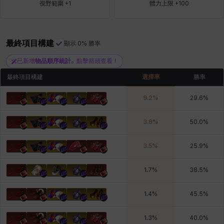
視野範圍 +1
體力上限 +100
青燕
馬庫斯
馬格努斯
黛比&瑪蓮
鼻荊
最終項目構建
顯示 0% 勝率
已新增
物品順序統計
。點擊箭頭查看！
最終項目構建
選擇率
勝率
9.2
%
29.6
%
3.9
%
50.0
%
3.5
%
25.9
%
1.7
%
38.5
%
1.4
%
45.5
%
1.3
%
40.0
%