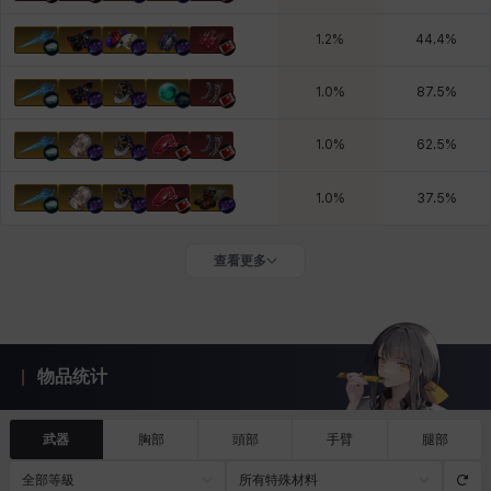
1.2
%
44.4
%
1.0
%
87.5
%
1.0
%
62.5
%
1.0
%
37.5
%
查看更多
物品统计
武器
胸部
頭部
手臂
腿部
全部等級
所有特殊材料