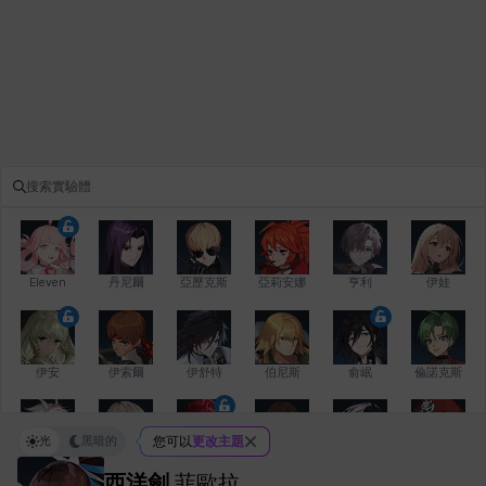
Eleven
丹尼爾
亞歷克斯
亞莉安娜
亨利
伊娃
伊安
伊索爾
伊舒特
伯尼斯
俞岷
倫諾克斯
光
黑暗的
您可以
更改主題
傑琪
克洛伊
克雷弗
凱茜
卡洛琳
卡爾拉
西洋劍
菲歐拉