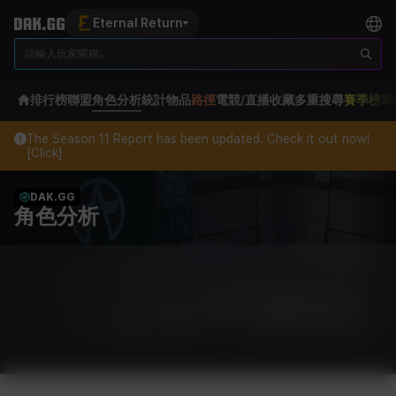
Eternal Return
排行榜
聯盟
角色分析
統計
物品
路徑
電競/直播
收藏
多重搜尋
賽季榜單
The Season 11 Report has been updated. Check it out now!
[Click]
DAK.GG
角色分析