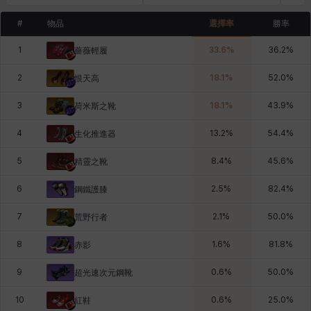
#
物品
選擇率
勝率
1
33.6
%
36.2
%
薔薇輕履
2
18.1
%
52.0
%
恨天高
3
18.1
%
43.9
%
荷米斯之靴
4
13.2
%
54.4
%
生化推進器
5
8.4
%
45.6
%
精靈之靴
6
2.5
%
82.4
%
鋼鐵護膝
7
2.1
%
50.0
%
荒野行者
8
1.6
%
81.8
%
赤影
9
0.6
%
50.0
%
超光速次元鋼靴
10
0.6
%
25.0
%
紅鞋