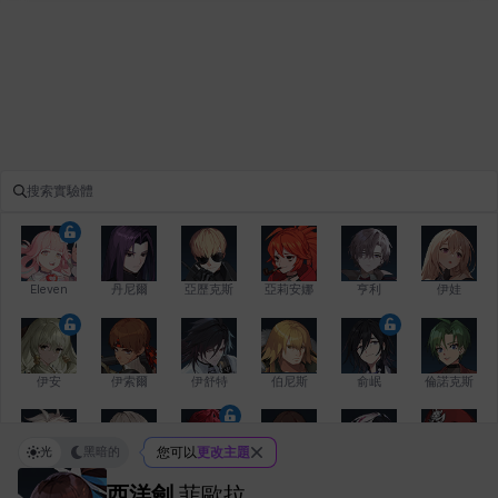
Eleven
丹尼爾
亞歷克斯
亞莉安娜
亨利
伊娃
伊安
伊索爾
伊舒特
伯尼斯
俞岷
倫諾克斯
光
黑暗的
您可以
更改主題
傑琪
克洛伊
克雷弗
凱茜
卡洛琳
卡爾拉
西洋劍
菲歐拉