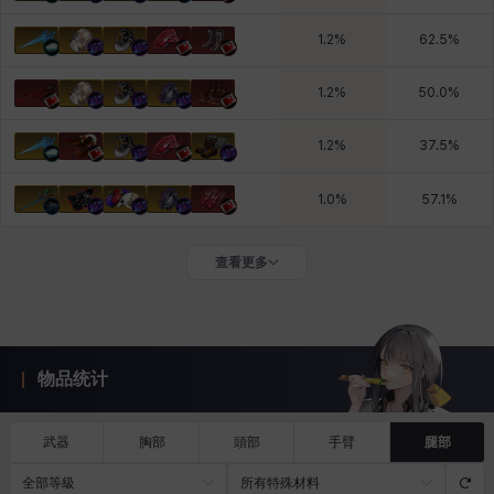
1.2
%
62.5
%
1.2
%
50.0
%
1.2
%
37.5
%
1.0
%
57.1
%
查看更多
物品统计
武器
胸部
頭部
手臂
腿部
全部等級
所有特殊材料