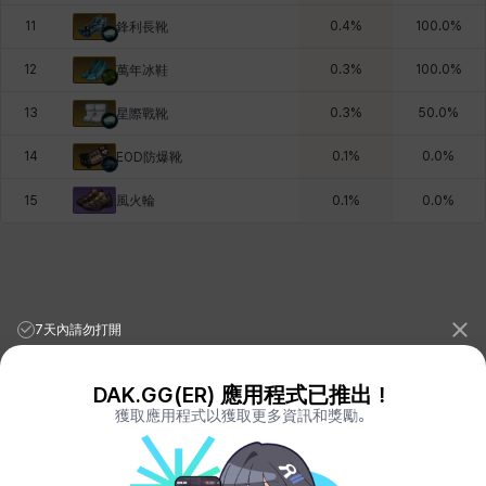
11
0.4
%
100.0
%
鋒利長靴
12
0.3
%
100.0
%
萬年冰鞋
13
0.3
%
50.0
%
星際戰靴
14
0.1
%
0.0
%
EOD防爆靴
風火輪
15
0.1
%
0.0
%
7天內請勿打開
DAK.GG(ER) 應用程式已推出！
獲取應用程式以獲取更多資訊和獎勵。
League of Legends Stats
PORO.GG
Teamfight Tactics Stats
LOLCHESS.GG
Valorant Stats
VALORANT.DAK.GG