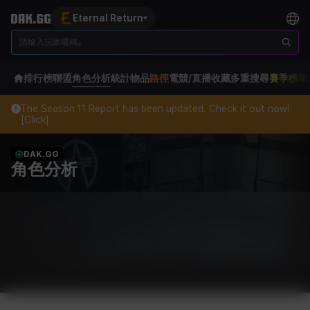
Eternal Return
排行榜
聯盟
角色分析
統計
物品
路徑
電競/直播
收藏
多重搜尋
賽季榜單
The Season 11 Report has been updated. Check it out now!
[Click]
DAK.GG
角色分析