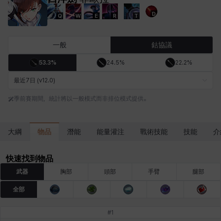
D
Q
W
E
R
T
卡米洛
卡緹雅
厄喀翁
哈特
塔齊雅
夏洛特
一般
鈷協議
53.3%
24.5%
22.2%
妮婭
妮琪
威廉
娜汀
尤斯蒂娜
布萊爾
最近7日 (v12.0)
季前賽期間，統計將以一般模式而非排位模式提供。
希爾維婭
希瑟拉
席琳
彰一
愛琳
慧珍
物品
大綱
潛能
能量灌注
戰術技能
技能
介
揚
普里亞
李黛琳
查希爾
梅
比安卡
快速找到物品
武器
胸部
頭部
手臂
腿部
全部
洛茲
海因茨
玹雨
珍妮
琪婭拉
瑪蒂娜
#
1