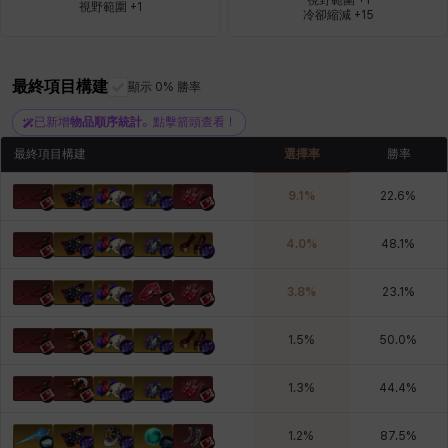
視野範圍 +1
冷卻縮減 +15
青燕
馬庫斯
馬格努斯
黛比&瑪蓮
鼻荊
最終項目構建
顯示 0% 勝率
已新增
物品順序統計
。點擊箭頭查看！
最終項目構建
選擇率
勝率
9.1
%
22.6
%
4.0
%
48.1
%
3.8
%
23.1
%
1.5
%
50.0
%
1.3
%
44.4
%
1.2
%
87.5
%