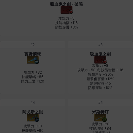
吸血鬼之劍 - 破曉
皮奧洛
盧克
秀凱
秀雅
米爾卡
約翰
攻擊力 +5

技能增幅 +116

防禦穿透 +8%
納塔朋
綾
翡翠
肯尼思
艾比蓋爾
艾琳娜
#
2
#
3
蒼野荊棘
吸血鬼之劍
艾瑪
艾登
艾絲黛爾
艾薩克
艾迪娜
芬里爾
攻擊力 +8

攻擊力 +58 或 技能增幅 +116

攻擊力 +32

攻擊速度 +30%

技能增幅 +86

暴擊傷害量 +12%

芭芭拉
莉央
莉諾爾
菲利克斯
菲歐拉
萬尼亞
體力上限 +120
冷卻縮減 +15

防禦穿透 +10%
#
4
#
5
蒂亞
蓋瑞特
蘿拉
西奧多
達爾科
里昂
阿戈斯之眼
米斯特汀
攻擊力 +28

攻擊力 +30

技能增幅 +84

阿德拉
阿爾達
阿隆索
雪
雪琳
雷妮
技能增幅 +90

視野範圍 +1
