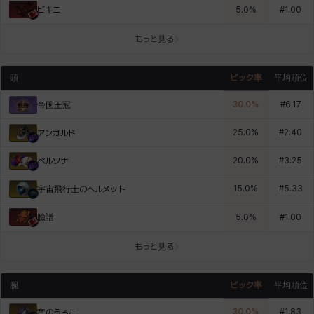
ビキニ
5.0
%
#
1.00
もっと見る
頭
ピック率
平均順位
30.0
%
#
6.17
帝国王冠
25.0
%
#
2.40
アンガルド
20.0
%
#
3.25
ペルソナ
15.0
%
#
5.33
宇宙飛行士のヘルメット
臉譜
5.0
%
#
1.00
もっと見る
腕
ピック率
平均順位
30.0
%
#
1.83
竜のうろこ