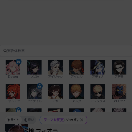
Eleven
つばめ
アイザック
アイソル
アディナ
アデラ
アドリアナ
アビゲイル
アヤ
アルダ
アレックス
アロンソ
ライト
暗い
テーマを変更
できます。
イアン
イシュトヴァーン
イレム
ウィリアム
エイデン
エキオン
槍
フィオラ