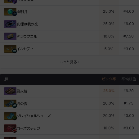
25.0
%
#
4.00
邀明月
25.0
%
#
6.00
真理は我が光
10.0
%
#
7.50
ドラウプニル
イムセティ
5.0
%
#
3.00
もっと見る
脚
ピック率
平均順位
25.0
%
#
6.20
風火輪
20.0
%
#
1.75
刃の脚
20.0
%
#
3.00
グレイシャルシューズ
10.0
%
#
3.00
ローズステップ