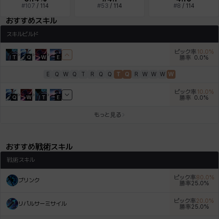
#
107
/
114
#
53
/
114
#
8
/
114
デビー&マーリン
ナタポン
ナディン
ニア
ニッキー
ハート
おすすめスキル
スキルビルド
ピック率
10.0
%
バニス
バーバラ
ヒスイ
ヒョヌ
ビアンカ
ビヒョン
T
Q
W
E
勝率
0.0
%
E
Q
W
Q
T
R
Q
Q
T
Q
R
W
W
W
W
ピック率
10.0
%
ピオロ
フィオラ
フェリックス
フェンリル
ブレア
プリヤ
Q
W
T
E
勝率
0.0
%
もっと見る
ヘイズ
ヘジン
ヘンリー
マイ
マグヌス
マルティナ
おすすめ戦術スキル
戦術スキル
マーカス
ミルカ
ヤン
ユスティナ
ユミン
ヨハン
ピック率
80.0
%
ブリンク
勝率
25.0
%
ピック率
20.0
%
リパルサーミサイル
勝率
25.0
%
ラウラ
ルク
レオン
レニ
レノア
レノックス