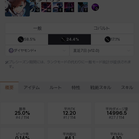
D
Q
W
E
R
T
エステル
エマ
エレナ
エヴァ
カティア
カミロ
一般
コバルト
58.5%
24.4%
17.1%
カーラ
ガーネット
キアラ
キャッシー
クレイヴァー
クロエ
ダイヤモンド+
直近7日 (v12.0)
プレシーズン期間には、ランクモードの代わりに一般モード統計が提供されま
す。
ケネス
コラライン
ザヒル
シウカイ
シセラ
シャーロット
概要
アイテム
ルート
特性
戦術スキル
スキル
シュリン
シルヴィア
ジェニー
ジャッキー
スア
セリーヌ
勝率
平均TK
平均ダメージ量
25.0%
12.20
14996.5
#
4
/
114
#
1
/
114
#
27
/
114
タジア
ダイリン
ダニエル
ダルコ
ティア
テオドール
ピック率
平均順位
平均キル
0.14%
#4.1
4.10