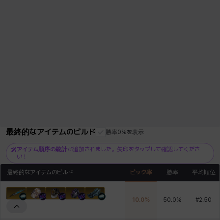
最終的なアイテムのビルド
勝率0%を表示
アイテム順序の統計
が追加されました。矢印をタップして確認してくださ
い！
最終的なアイテムのビルド
ピック率
勝率
平均順位
10.0
%
50.0
%
#
2.50