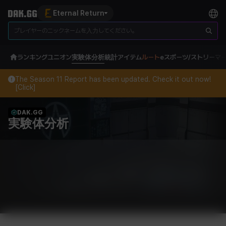
Eternal Return
ランキング
ユニオン
実験体分析
統計
アイテム
ルート
eスポーツ/ストリーマ
The Season 11 Report has been updated. Check it out now!
[Click]
DAK.GG
実験体分析