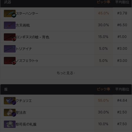
武器
ピック率
平均順位
45.0
%
#
3.78
スターハンター
30.0
%
#
6.50
方天画戟
15.0
%
#
1.00
ロンギヌスの槍 - 宵色
5.0
%
#
3.00
トリアイナ
ノスフェラトゥ
5.0
%
#
3.00
もっと見る
服
ピック率
平均順位
55.0
%
#
4.64
クチュリエ
30.0
%
#
2.50
聖法衣
10.0
%
#
7.50
祭司長の礼服