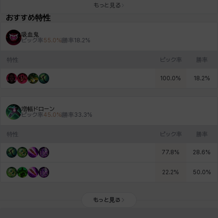
もっと見る
おすすめ特性
吸血鬼
ロッジ
ヴァーニャ
彰一
莉央
雪
ピック率
55.0
%
勝率
18.2
%
特性
ピック率
勝率
100.0
%
18.2
%
増幅ドローン
ピック率
45.0
%
勝率
33.3
%
特性
ピック率
勝率
77.8
%
28.6
%
22.2
%
50.0
%
もっと見る