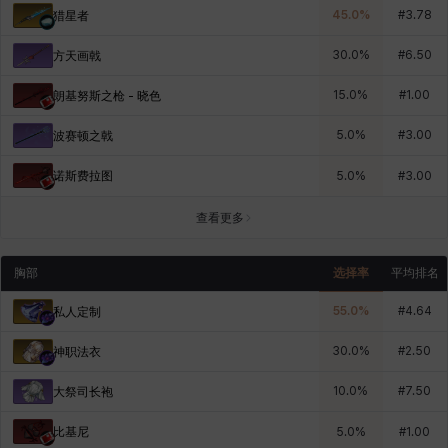
45.0
%
#
3.78
猎星者
30.0
%
#
6.50
方天画戟
15.0
%
#
1.00
朗基努斯之枪 - 晓色
5.0
%
#
3.00
波赛顿之戟
诺斯费拉图
5.0
%
#
3.00
查看更多
胸部
选择率
平均排名
55.0
%
#
4.64
私人定制
30.0
%
#
2.50
神职法衣
10.0
%
#
7.50
大祭司长袍
比基尼
5.0
%
#
1.00