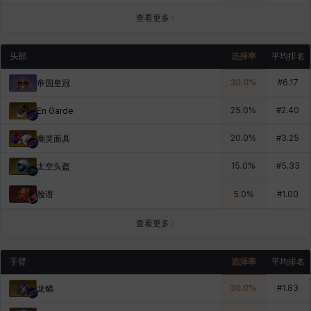
查看更多
头部
选择率
平均排名
30.0
%
#
6.17
帝国皇冠
25.0
%
#
2.40
En Garde
20.0
%
#
3.25
幽灵面具
15.0
%
#
5.33
太空头盔
脸谱
5.0
%
#
1.00
查看更多
手臂
选择率
平均排名
30.0
%
#
1.83
龙鳞