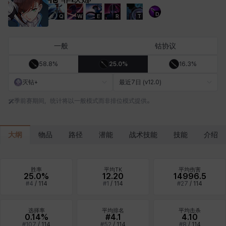
D
Q
W
E
R
T
卡洛琳
卡米洛
卡缇娅
卢克
厄喀翁
哈特
一般
钴协议
58.8%
25.0%
16.3%
埃琳娜
埃索
塔齐娅
夏洛特
奇娅拉
妮娅
灭钻+
最近7日 (v12.0)
季前赛期间，统计将以一般模式而非排位模式提供。
妮琪
威廉
娜町
尤斯蒂娜
布莱尔
希瑟拉
大纲
物品
路径
潜能
战术技能
技能
介绍
席琳
彰一
慧珍
扎希尔
扬
普里亚
胜率
平均TK
平均伤害
25.0%
12.20
14996.5
#
4
/
114
#
1
/
114
#
27
/
114
李黛琳
杰琪
梅
比安卡
洛兹
海因茨
选择率
平均排名
平均击杀
0.14%
#4.1
4.10
#
107
/
114
#
52
/
114
#
8
/
114