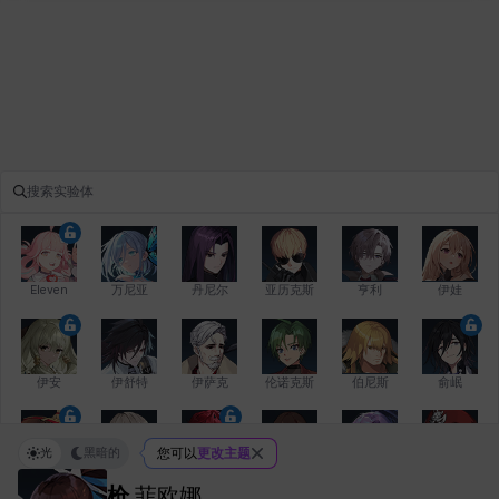
Eleven
万尼亚
丹尼尔
亚历克斯
亨利
伊娃
伊安
伊舒特
伊萨克
伦诺克斯
伯尼斯
俞岷
光
黑暗的
您可以
更改主题
修凯
克洛伊
克雷弗
凯希
劳拉
卡拉
枪
菲欧娜