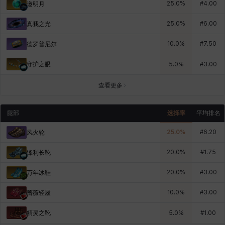
25.0
%
#
4.00
邀明月
25.0
%
#
6.00
真我之光
10.0
%
#
7.50
德罗普尼尔
守护之眼
5.0
%
#
3.00
查看更多
腿部
选择率
平均排名
25.0
%
#
6.20
风火轮
20.0
%
#
1.75
锋利长靴
20.0
%
#
3.00
万年冰鞋
10.0
%
#
3.00
蔷薇轻履
精灵之靴
5.0
%
#
1.00