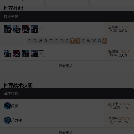
推荐技能
燕翼
爱琳
玄佑
玛蒂娜
珍妮
皮奥洛
技能构建
选择率
10.0
%
T
Q
W
E
胜率
0.0
%
盖瑞特
秀雅
米尔卡
约翰
纳塔朋
翡翠
E
Q
W
Q
T
R
Q
Q
T
Q
R
W
W
W
W
选择率
10.0
%
Q
W
T
E
胜率
0.0
%
肯尼思
艾丝蒂尔
艾比盖尔
艾玛
艾登
芬里尔
查看更多
芭芭拉
莉央
莉诺尔
菲欧娜
蒂娅
西奥多
推荐战术技能
战术技能
选择率
80.0
%
闪灵
西尔维娅
费利克斯
达尔科
里昂
阿尔达
阿德拉
胜率
25.0
%
选择率
20.0
%
斥力弹
胜率
25.0
%
阿德瑞娜
阿迪娜
阿隆索
阿雅
雪
雪琳
查看更多