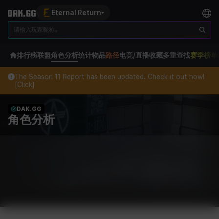
Eternal Return
排行榜
联盟
角色分析
统计
物品
路径
电竞/直播
收藏
多重查找
赛季榜单
The Season 11 Report has been updated. Check it out now!
[Click]
DAK.GG
角色分析