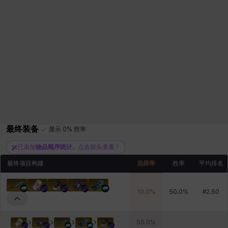
最终装备
显示 0% 胜率
已添加
物品顺序统计
。点击箭头查看！
最终项目构建
选择率
胜率
平均排名
10.0
%
50.0
%
#
2.50
50.0
%