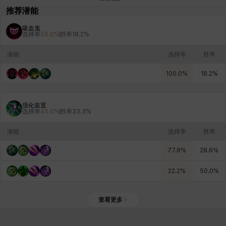
推荐潜能
吸血鬼
选择率
55.0
%
胜率
18.2
%
雷妮
马库斯
马格努斯
黛比&玛莲
鼻荆
潜能
选择率
胜率
100.0
%
18.2
%
强化装置
选择率
45.0
%
胜率
33.3
%
潜能
选择率
胜率
77.8
%
28.6
%
22.2
%
50.0
%
查看更多