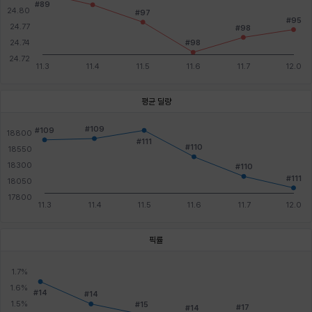
평균 딜량
픽률