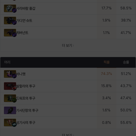
17.7
%
58.5
%
서리바람 흉갑
1.9
%
38.1
%
가디언 슈트
레버넌트
1.1
%
41.7
%
더 보기
머리
픽률
승률
74.3
%
51.2
%
바니햇
15.8
%
43.7
%
발할라의 투구
3.4
%
47.4
%
드워프의 투구
1.6
%
50.0
%
기사단장의 투구
성기사의 투구
0.8
%
55.6
%
더 보기