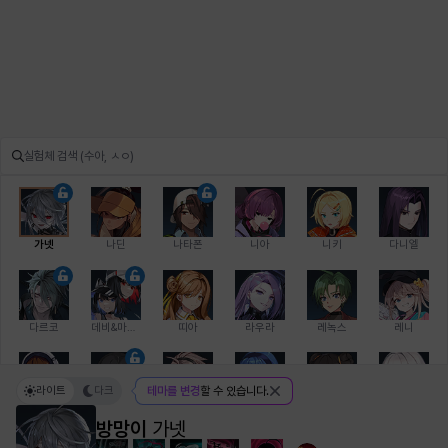
가넷
나딘
나타폰
니아
니키
다니엘
다르코
데비&마를렌
띠아
라우라
레녹스
레니
라이트
다크
테마를 변경
할 수 있습니다.
레온
로지
루크
르노어
리 다이린
리오
방망이
가넷