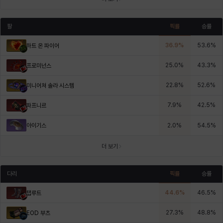
팔
픽률
승률
36.9
%
53.6
%
하트 온 파이어
25.0
%
43.3
%
프로미넌스
22.8
%
52.6
%
미니어쳐 솔라 시스템
7.9
%
42.5
%
파프니르
아이기스
2.0
%
54.5
%
더 보기
다리
픽률
승률
44.6
%
46.5
%
탭루트
27.3
%
48.8
%
EOD 부츠