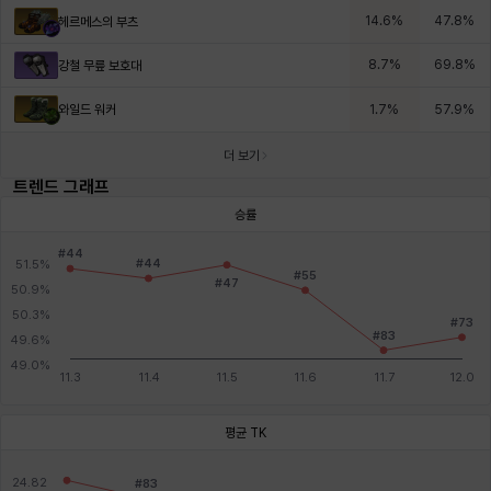
14.6
%
47.8
%
헤르메스의 부츠
8.7
%
69.8
%
강철 무릎 보호대
와일드 워커
1.7
%
57.9
%
더 보기
트렌드 그래프
승률
평균 TK