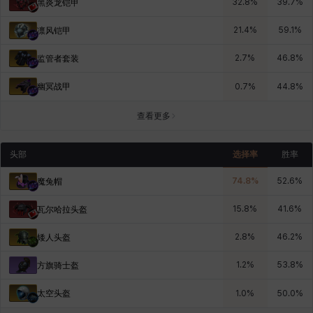
32.8
%
39.7
%
黑炎龙铠甲
21.4
%
59.1
%
凛风铠甲
2.7
%
46.8
%
监管者套装
幽冥战甲
0.7
%
44.8
%
查看更多
头部
选择率
胜率
74.8
%
52.6
%
魔兔帽
15.8
%
41.6
%
瓦尔哈拉头盔
2.8
%
46.2
%
矮人头盔
1.2
%
53.8
%
方旗骑士盔
太空头盔
1.0
%
50.0
%