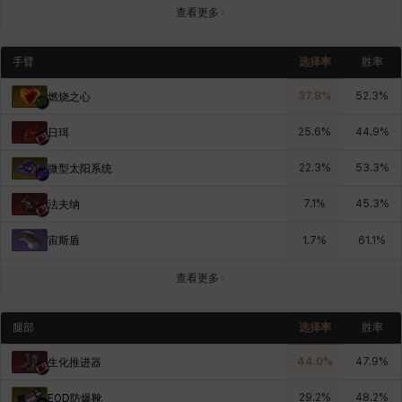
查看更多
手臂
选择率
胜率
37.8
%
52.3
%
燃烧之心
25.6
%
44.9
%
日珥
22.3
%
53.3
%
微型太阳系统
7.1
%
45.3
%
法夫纳
宙斯盾
1.7
%
61.1
%
查看更多
腿部
选择率
胜率
44.0
%
47.9
%
生化推进器
29.2
%
48.2
%
EOD防爆靴