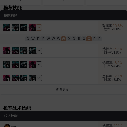
推荐技能
燕翼
爱琳
玄佑
玛蒂娜
珍妮
皮奥洛
技能构建
选择率
33.6
%
W
Q
E
T
胜率
53.0
%
盖瑞特
秀雅
米尔卡
约翰
纳塔朋
翡翠
Q
W
E
R
W
W
W
W
Q
Q
R
Q
Q
E
E
选择率
15.8
%
T
W
Q
E
胜率
51.8
%
肯尼思
艾丝蒂尔
艾比盖尔
艾玛
艾登
芬里尔
选择率
8.2
%
Q
W
E
T
胜率
50.4
%
选择率
7.4
%
芭芭拉
莉央
莉诺尔
菲欧娜
蒂娅
西奥多
T
W
E
Q
胜率
48.1
%
查看更多
西尔维娅
费利克斯
达尔科
里昂
阿尔达
阿德拉
推荐战术技能
战术技能
阿德瑞娜
阿迪娜
阿隆索
阿雅
雪
雪琳
选择率
42.1
%