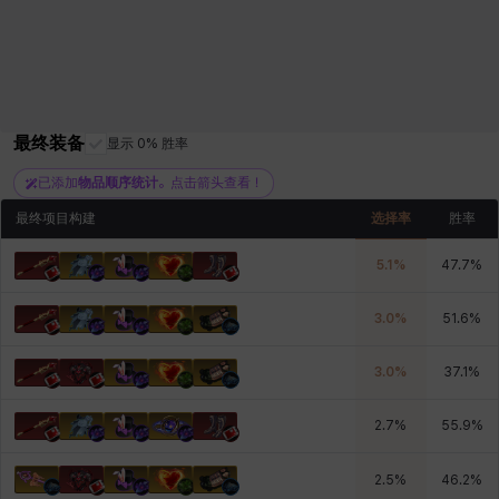
最终装备
显示 0% 胜率
已添加
物品顺序统计
。点击箭头查看！
最终项目构建
选择率
胜率
5.1
%
47.7
%
3.0
%
51.6
%
3.0
%
37.1
%
2.7
%
55.9
%
2.5
%
46.2
%