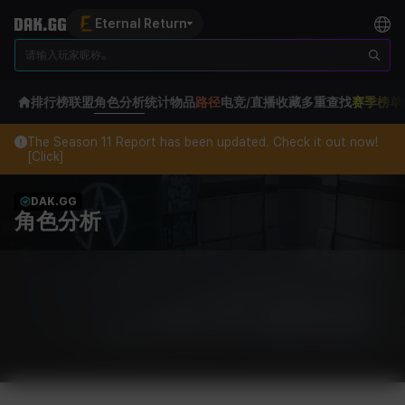
Eternal Return
排行榜
联盟
角色分析
统计
物品
路径
电竞/直播
收藏
多重查找
赛季榜单
The Season 11 Report has been updated. Check it out now!
[Click]
DAK.GG
角色分析