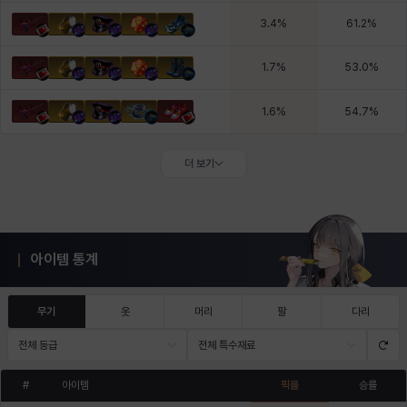
3.4
%
61.2
%
1.7
%
53.0
%
1.6
%
54.7
%
더 보기
아이템 통계
무기
옷
머리
팔
다리
전체 등급
전체 특수재료
#
아이템
픽률
승률