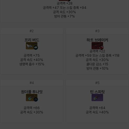
에스텔
에이든
에키온
엘레나
엠마
요한
공격력 +28

공격력 +47 또는 스킬 증폭 +94

공격 속도 +30%

방어 관통 +7%
윌리엄
유민
유스티나
유키
이렘
이바
#
2
#
3
프리 버드
하트 브레이커
이슈트반
이안
일레븐
자히르
재키
제니
공격력 +22

공격력 +75

공격력 +59 또는 스킬 증폭 +118

공격 속도 +40%

공격 속도 +30%

생명력 흡수 +15%
쿨다운 감소 +15

방어 관통 +10%
츠바메
카밀로
카티야
칼라
캐시
케네스
#
4
#
5
원더풀 투나잇
틴 스피릿
코렐라인
크레이버
클로에
키아라
타지아
테오도르
공격력 +66

공격력 +64

공격 속도 +30%
공격 속도 +40%
펜리르
펠릭스
프리야
피오라
피올로
하트