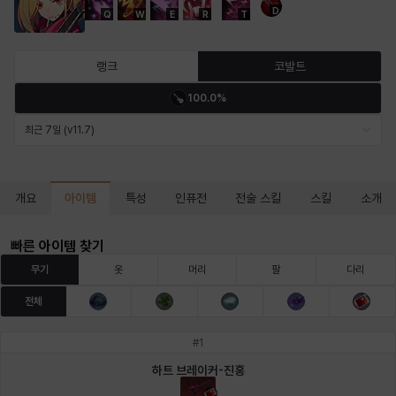
D
Q
W
E
R
T
마르티나
마이
마커스
매그너스
미르카
바냐
랭크
코발트
100.0%
바바라
버니스
블레어
비앙카
비형
샬럿
최근 7일 (v11.7)
셀린
쇼우
쇼이치
수아
슈린
시셀라
아이템
개요
특성
인퓨전
전술 스킬
스킬
소개
빠른 아이템 찾기
실비아
아델라
아드리아나
아디나
아르다
아비게일
무기
옷
머리
팔
다리
전체
아야
아이솔
아이작
알렉스
알론소
얀
#
1
하트 브레이커-진홍