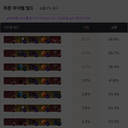
최종 아이템 빌드
승률 0% 표시
헤이즈
헨리
현우
혜진
히스이
아이템 순서 통계
가 추가되었습니다. 화살표를 눌러 확인하세요!
아이템 빌드
픽률
승률
9.2
%
48.8
%
6.0
%
56.7
%
4.3
%
38.4
%
3.9
%
41.8
%
3.8
%
43.4
%
3.8
%
43.3
%
3.4
%
33.3
%