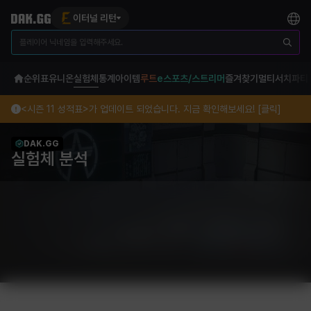
이터널 리턴
순위표
유니온
실험체
통계
아이템
루트
e스포츠/스트리머
즐겨찾기
멀티서치
파티
<시즌 11 성적표>가 업데이트 되었습니다. 지금 확인해보세요! [클릭]
DAK.GG
실험체 분석