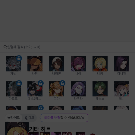
가넷
나딘
나타폰
니아
니키
다니엘
다르코
데비&마를렌
띠아
라우라
레녹스
레니
라이트
다크
테마를 변경
할 수 있습니다.
레온
로지
루크
르노어
리 다이린
리오
기타
하트