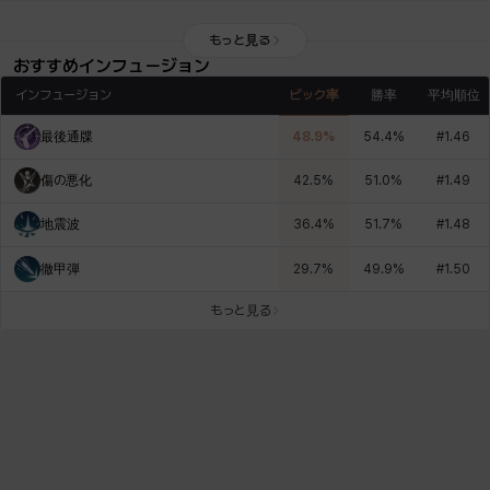
もっと見る
おすすめインフュージョン
インフュージョン
ピック率
勝率
平均順位
最後通牒
48.9
%
54.4
%
#
1.46
傷の悪化
42.5
%
51.0
%
#
1.49
地震波
36.4
%
51.7
%
#
1.48
徹甲弾
29.7
%
49.9
%
#
1.50
もっと見る