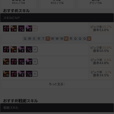
#
64
/
114
#
59
/
114
#
15
/
114
デビー&マーリン
ナタポン
ナディン
ニア
ニッキー
ハート
おすすめスキル
スキルビルド
ピック率
45.7
%
バニス
バーバラ
ヒスイ
ヒョヌ
ビアンカ
ビヒョン
T
W
Q
E
勝率
53.6
%
Q
W
E
R
T
T
W
W
W
W
R
Q
Q
Q
Q
ピック率
39.9
%
ピオロ
フィオラ
フェリックス
フェンリル
ブレア
プリヤ
T
W
E
Q
勝率
50.5
%
ピック率
4.6
%
W
T
Q
E
勝率
44.8
%
ヘイズ
ヘジン
ヘンリー
マイ
マグヌス
マルティナ
ピック率
3.1
%
W
T
E
Q
勝率
34.5
%
もっと見る
マーカス
ミルカ
ヤン
ユスティナ
ユミン
ヨハン
おすすめ戦術スキル
戦術スキル
ラウラ
ルク
レオン
レニ
レノア
レノックス