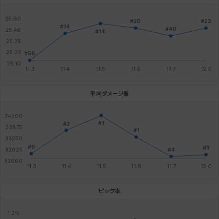
平均ダメージ量
ピック率