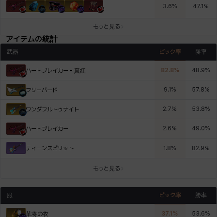
3.6
%
47.1
%
もっと見る
アイテムの統計
武器
ピック率
勝率
82.8
%
48.9
%
ハートブレイカー - 真紅
9.1
%
57.8
%
フリーバード
2.7
%
53.8
%
ワンダフルトゥナイト
2.6
%
49.0
%
ハートブレイカー
ティーンスピリット
1.8
%
82.9
%
もっと見る
服
ピック率
勝率
37.1
%
53.6
%
華将の衣