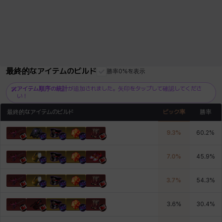
最終的なアイテムのビルド
勝率0%を表示
アイテム順序の統計
が追加されました。矢印をタップして確認してくださ
い！
最終的なアイテムのビルド
ピック率
勝率
9.3
%
60.2
%
7.0
%
45.9
%
3.7
%
54.3
%
3.6
%
30.4
%