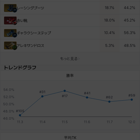
18.1
%
44.2
%
レーシングブーツ
18.0
%
45.2
%
赤い靴
10.4
%
56.3
%
ギャラクシーステップ
アレキサンドロス
5.3
%
48.5
%
もっと見る
トレンドグラフ
勝率
平均TK